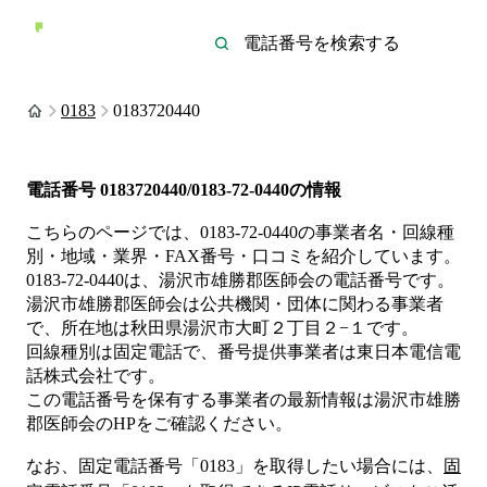
0183
0183720440
電話番号
0183720440/0183-72-0440
の情報
こちらのページでは、
0183-72-0440
の事業者名・回線種
別・地域・業界・FAX番号・口コミを紹介しています。
0183-72-0440
は、
湯沢市雄勝郡医師会
の電話番号です。
湯沢市雄勝郡医師会は
公共機関・団体
に関わる事業者
で、所在地は秋田県湯沢市大町２丁目２−１
です。
回線種別は
固定電話
で、番号提供事業者は
東日本電信電
話株式会社
です。
この電話番号を保有する事業者の最新情報は
湯沢市雄勝
郡医師会
のHP
をご確認ください。
なお、固定電話番号「
0183
」を取得したい場合には、
固