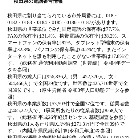
秋田県の電話番号情報
秋田県に割り当てられている市外局番には、018・
0182・0183・0184・0185・0186・0187があります。
秋田県の世帯単位でみた固定電話の保有率は77.7%、
FAXの保有率は31.4%、携帯電話の保有率は38.2%、ス
マートフォンの保有率は82%、タブレット型端末の保有
率は32.3%、パソコンの保有率は60.2%です。またイン
ターネットを誰も利用したことがない世帯率は17.8%で
す。（総務省 通信利用動向調査（世帯編） 令和4年デー
タを参照）
秋田県の総人口は956,836人（男：452,370人、女：
504,466人）で全国39位です。世帯数は425,716世帯で全
国39位です。（厚生労働省 令和3年人口動態データを参
照）
秋田県の事業所数は53,593件で全国37位です。従業者数
は465,227人で、1事業所あたりの従業者数は8.68人で
す。（総務省 平成26年経済センサス‐基礎調査を参照）
秋田県の1人あたり県民所得は271.3万円で全国39位で
す。（内閣府 県民経済計算(令和元年度)を参照）
秋田県の消費者物価地域差指数（交通・通信）は99.5で