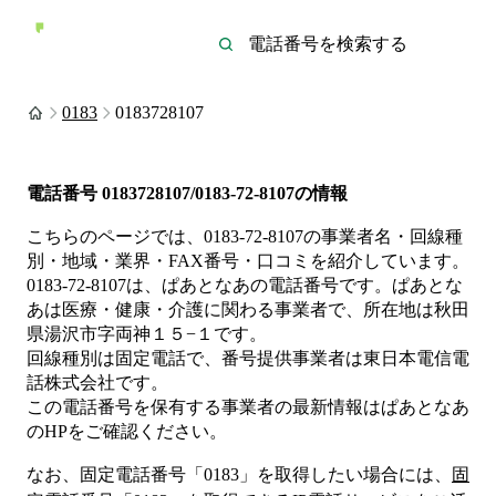
0183
0183728107
電話番号
0183728107/0183-72-8107
の情報
こちらのページでは、
0183-72-8107
の事業者名・回線種
別・地域・業界・FAX番号・口コミを紹介しています。
0183-72-8107
は、
ぱあとなあ
の電話番号です。
ぱあとな
あは
医療・健康・介護
に関わる事業者
で、所在地は秋田
県湯沢市字両神１５−１
です。
回線種別は
固定電話
で、番号提供事業者は
東日本電信電
話株式会社
です。
この電話番号を保有する事業者の最新情報は
ぱあとなあ
のHP
をご確認ください。
なお、固定電話番号「
0183
」を取得したい場合には、
固