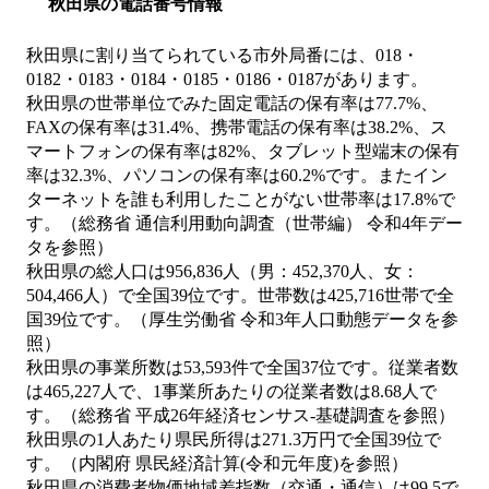
秋田県の電話番号情報
秋田県に割り当てられている市外局番には、018・
0182・0183・0184・0185・0186・0187があります。
秋田県の世帯単位でみた固定電話の保有率は77.7%、
FAXの保有率は31.4%、携帯電話の保有率は38.2%、ス
マートフォンの保有率は82%、タブレット型端末の保有
率は32.3%、パソコンの保有率は60.2%です。またイン
ターネットを誰も利用したことがない世帯率は17.8%で
す。（総務省 通信利用動向調査（世帯編） 令和4年デー
タを参照）
秋田県の総人口は956,836人（男：452,370人、女：
504,466人）で全国39位です。世帯数は425,716世帯で全
国39位です。（厚生労働省 令和3年人口動態データを参
照）
秋田県の事業所数は53,593件で全国37位です。従業者数
は465,227人で、1事業所あたりの従業者数は8.68人で
す。（総務省 平成26年経済センサス‐基礎調査を参照）
秋田県の1人あたり県民所得は271.3万円で全国39位で
す。（内閣府 県民経済計算(令和元年度)を参照）
秋田県の消費者物価地域差指数（交通・通信）は99.5で