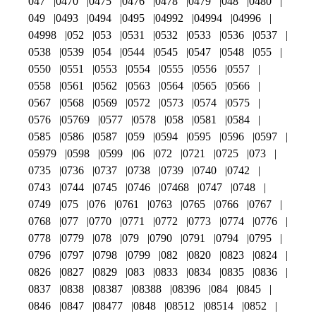
047
0470
0475
0476
0478
0479
048
0480
049
0493
0494
0495
04992
04994
04996
04998
052
053
0531
0532
0533
0536
0537
0538
0539
054
0544
0545
0547
0548
055
0550
0551
0553
0554
0555
0556
0557
0558
0561
0562
0563
0564
0565
0566
0567
0568
0569
0572
0573
0574
0575
0576
05769
0577
0578
058
0581
0584
0585
0586
0587
059
0594
0595
0596
0597
05979
0598
0599
06
072
0721
0725
073
0735
0736
0737
0738
0739
0740
0742
0743
0744
0745
0746
07468
0747
0748
0749
075
076
0761
0763
0765
0766
0767
0768
077
0770
0771
0772
0773
0774
0776
0778
0779
078
079
0790
0791
0794
0795
0796
0797
0798
0799
082
0820
0823
0824
0826
0827
0829
083
0833
0834
0835
0836
0837
0838
08387
08388
08396
084
0845
0846
0847
08477
0848
08512
08514
0852