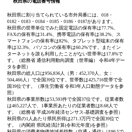
秋田県の電話番号情報
秋田県に割り当てられている市外局番には、018・
0182・0183・0184・0185・0186・0187があります。
秋田県の世帯単位でみた固定電話の保有率は77.7%、
FAXの保有率は31.4%、携帯電話の保有率は38.2%、ス
マートフォンの保有率は82%、タブレット型端末の保有
率は32.3%、パソコンの保有率は60.2%です。またイン
ターネットを誰も利用したことがない世帯率は17.8%で
す。（総務省 通信利用動向調査（世帯編） 令和4年デー
タを参照）
秋田県の総人口は956,836人（男：452,370人、女：
504,466人）で全国39位です。世帯数は425,716世帯で全
国39位です。（厚生労働省 令和3年人口動態データを参
照）
秋田県の事業所数は53,593件で全国37位です。従業者数
は465,227人で、1事業所あたりの従業者数は8.68人で
す。（総務省 平成26年経済センサス‐基礎調査を参照）
秋田県の1人あたり県民所得は271.3万円で全国39位で
す。（内閣府 県民経済計算(令和元年度)を参照）
秋田県の消費者物価地域差指数（交通・通信）は99.5で