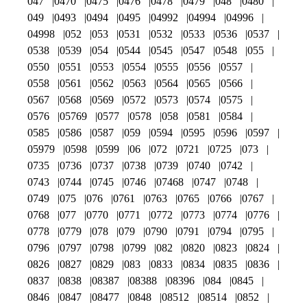
047
0470
0475
0476
0478
0479
048
0480
049
0493
0494
0495
04992
04994
04996
04998
052
053
0531
0532
0533
0536
0537
0538
0539
054
0544
0545
0547
0548
055
0550
0551
0553
0554
0555
0556
0557
0558
0561
0562
0563
0564
0565
0566
0567
0568
0569
0572
0573
0574
0575
0576
05769
0577
0578
058
0581
0584
0585
0586
0587
059
0594
0595
0596
0597
05979
0598
0599
06
072
0721
0725
073
0735
0736
0737
0738
0739
0740
0742
0743
0744
0745
0746
07468
0747
0748
0749
075
076
0761
0763
0765
0766
0767
0768
077
0770
0771
0772
0773
0774
0776
0778
0779
078
079
0790
0791
0794
0795
0796
0797
0798
0799
082
0820
0823
0824
0826
0827
0829
083
0833
0834
0835
0836
0837
0838
08387
08388
08396
084
0845
0846
0847
08477
0848
08512
08514
0852