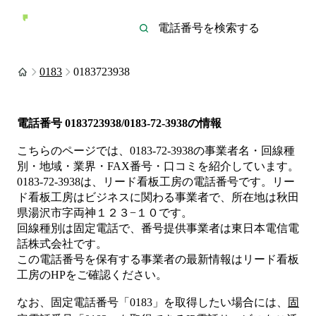
0183
0183723938
電話番号
0183723938/0183-72-3938
の情報
こちらのページでは、
0183-72-3938
の事業者名・回線種
別・地域・業界・FAX番号・口コミを紹介しています。
0183-72-3938
は、
リード看板工房
の電話番号です。
リー
ド看板工房は
ビジネス
に関わる事業者
で、所在地は秋田
県湯沢市字両神１２３−１０
です。
回線種別は
固定電話
で、番号提供事業者は
東日本電信電
話株式会社
です。
この電話番号を保有する事業者の最新情報は
リード看板
工房
のHP
をご確認ください。
なお、固定電話番号「
0183
」を取得したい場合には、
固