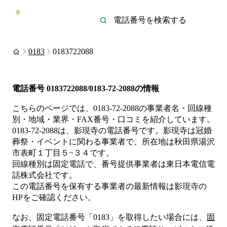
0183
0183722088
電話番号
0183722088/0183-72-2088
の情報
こちらのページでは、
0183-72-2088
の事業者名・回線種
別・地域・業界・FAX番号・口コミを紹介しています。
0183-72-2088
は、
影現寺
の電話番号です。
影現寺は
冠婚
葬祭・イベント
に関わる事業者
で、所在地は秋田県湯沢
市表町１丁目５−３４
です。
回線種別は
固定電話
で、番号提供事業者は
東日本電信電
話株式会社
です。
この電話番号を保有する事業者の最新情報は
影現寺
の
HP
をご確認ください。
なお、固定電話番号「
0183
」を取得したい場合には、
固