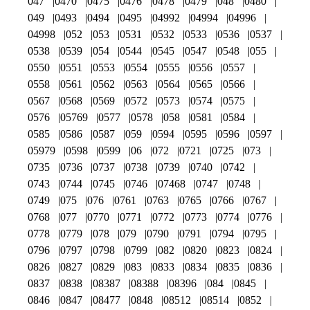
047
0470
0475
0476
0478
0479
048
0480
049
0493
0494
0495
04992
04994
04996
04998
052
053
0531
0532
0533
0536
0537
0538
0539
054
0544
0545
0547
0548
055
0550
0551
0553
0554
0555
0556
0557
0558
0561
0562
0563
0564
0565
0566
0567
0568
0569
0572
0573
0574
0575
0576
05769
0577
0578
058
0581
0584
0585
0586
0587
059
0594
0595
0596
0597
05979
0598
0599
06
072
0721
0725
073
0735
0736
0737
0738
0739
0740
0742
0743
0744
0745
0746
07468
0747
0748
0749
075
076
0761
0763
0765
0766
0767
0768
077
0770
0771
0772
0773
0774
0776
0778
0779
078
079
0790
0791
0794
0795
0796
0797
0798
0799
082
0820
0823
0824
0826
0827
0829
083
0833
0834
0835
0836
0837
0838
08387
08388
08396
084
0845
0846
0847
08477
0848
08512
08514
0852