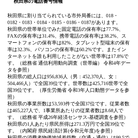
秋田県の電話番号情報
秋田県に割り当てられている市外局番には、018・
0182・0183・0184・0185・0186・0187があります。
秋田県の世帯単位でみた固定電話の保有率は77.7%、
FAXの保有率は31.4%、携帯電話の保有率は38.2%、ス
マートフォンの保有率は82%、タブレット型端末の保有
率は32.3%、パソコンの保有率は60.2%です。またイン
ターネットを誰も利用したことがない世帯率は17.8%で
す。（総務省 通信利用動向調査（世帯編） 令和4年デー
タを参照）
秋田県の総人口は956,836人（男：452,370人、女：
504,466人）で全国39位です。世帯数は425,716世帯で全
国39位です。（厚生労働省 令和3年人口動態データを参
照）
秋田県の事業所数は53,593件で全国37位です。従業者数
は465,227人で、1事業所あたりの従業者数は8.68人で
す。（総務省 平成26年経済センサス‐基礎調査を参照）
秋田県の1人あたり県民所得は271.3万円で全国39位で
す。（内閣府 県民経済計算(令和元年度)を参照）
秋田県の消費者物価地域差指数（交通・通信）は99.5で