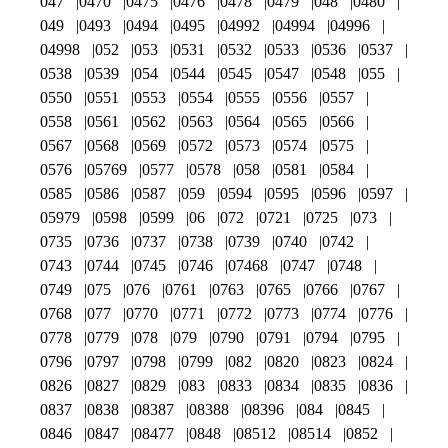
047
0470
0475
0476
0478
0479
048
0480
049
0493
0494
0495
04992
04994
04996
04998
052
053
0531
0532
0533
0536
0537
0538
0539
054
0544
0545
0547
0548
055
0550
0551
0553
0554
0555
0556
0557
0558
0561
0562
0563
0564
0565
0566
0567
0568
0569
0572
0573
0574
0575
0576
05769
0577
0578
058
0581
0584
0585
0586
0587
059
0594
0595
0596
0597
05979
0598
0599
06
072
0721
0725
073
0735
0736
0737
0738
0739
0740
0742
0743
0744
0745
0746
07468
0747
0748
0749
075
076
0761
0763
0765
0766
0767
0768
077
0770
0771
0772
0773
0774
0776
0778
0779
078
079
0790
0791
0794
0795
0796
0797
0798
0799
082
0820
0823
0824
0826
0827
0829
083
0833
0834
0835
0836
0837
0838
08387
08388
08396
084
0845
0846
0847
08477
0848
08512
08514
0852