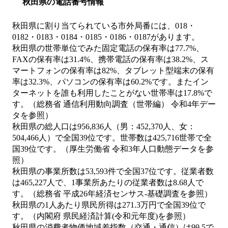
秋田県の電話番号情報
秋田県に割り当てられている市外局番には、018・
0182・0183・0184・0185・0186・0187があります。
秋田県の世帯単位でみた固定電話の保有率は77.7%、
FAXの保有率は31.4%、携帯電話の保有率は38.2%、ス
マートフォンの保有率は82%、タブレット型端末の保有
率は32.3%、パソコンの保有率は60.2%です。またイン
ターネットを誰も利用したことがない世帯率は17.8%で
す。（総務省 通信利用動向調査（世帯編） 令和4年デー
タを参照）
秋田県の総人口は956,836人（男：452,370人、女：
504,466人）で全国39位です。世帯数は425,716世帯で全
国39位です。（厚生労働省 令和3年人口動態データを参
照）
秋田県の事業所数は53,593件で全国37位です。従業者数
は465,227人で、1事業所あたりの従業者数は8.68人で
す。（総務省 平成26年経済センサス‐基礎調査を参照）
秋田県の1人あたり県民所得は271.3万円で全国39位で
す。（内閣府 県民経済計算(令和元年度)を参照）
秋田県の消費者物価地域差指数（交通・通信）は99.5で