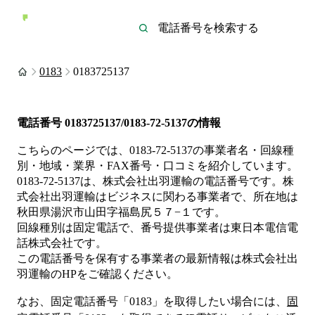
0183
0183725137
電話番号
0183725137/0183-72-5137
の情報
こちらのページでは、
0183-72-5137
の事業者名・回線種
別・地域・業界・FAX番号・口コミを紹介しています。
0183-72-5137
は、
株式会社出羽運輸
の電話番号です。
株
式会社出羽運輸は
ビジネス
に関わる事業者
で、所在地は
秋田県湯沢市山田字福島尻５７−１
です。
回線種別は
固定電話
で、番号提供事業者は
東日本電信電
話株式会社
です。
この電話番号を保有する事業者の最新情報は
株式会社出
羽運輸
のHP
をご確認ください。
なお、固定電話番号「
0183
」を取得したい場合には、
固