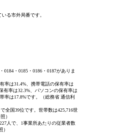
ている市外局番です。
84・0185・0186・0187がありま
有率は31.4%、携帯電話の保有率は
保有率は32.3%、パソコンの保有率は
率は17.8%です。（総務省 通信利
人）で全国39位です。世帯数は425,716世
参照）
,227人で、1事業所あたりの従業者数
照）