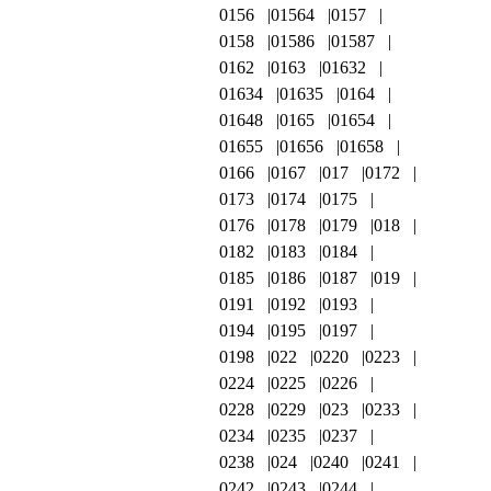
0156
01564
0157
0158
01586
01587
0162
0163
01632
01634
01635
0164
01648
0165
01654
01655
01656
01658
0166
0167
017
0172
0173
0174
0175
0176
0178
0179
018
0182
0183
0184
0185
0186
0187
019
0191
0192
0193
0194
0195
0197
0198
022
0220
0223
0224
0225
0226
0228
0229
023
0233
0234
0235
0237
0238
024
0240
0241
0242
0243
0244