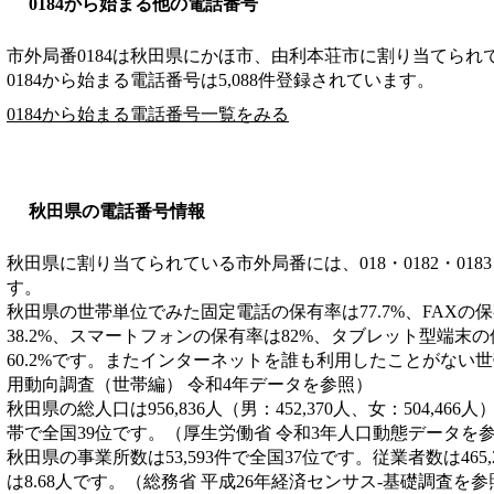
0184から始まる他の電話番号
市外局番
0184
は
秋田県にかほ市、由利本荘市
に割り当てられ
0184から始まる電話番号は5,088件登録されています。
0184から始まる電話番号一覧をみる
秋田県の電話番号情報
秋田県に割り当てられている市外局番には、018・0182・0183・01
す。
秋田県の世帯単位でみた固定電話の保有率は77.7%、FAXの保
38.2%、スマートフォンの保有率は82%、タブレット型端末の
60.2%です。またインターネットを誰も利用したことがない世帯
用動向調査（世帯編） 令和4年データを参照）
秋田県の総人口は956,836人（男：452,370人、女：504,466
帯で全国39位です。（厚生労働省 令和3年人口動態データを
秋田県の事業所数は53,593件で全国37位です。従業者数は465
は8.68人です。（総務省 平成26年経済センサス‐基礎調査を参