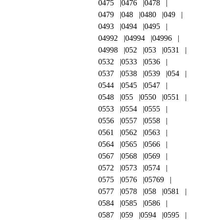
0475
0476
0478
0479
048
0480
049
0493
0494
0495
04992
04994
04996
04998
052
053
0531
0532
0533
0536
0537
0538
0539
054
0544
0545
0547
0548
055
0550
0551
0553
0554
0555
0556
0557
0558
0561
0562
0563
0564
0565
0566
0567
0568
0569
0572
0573
0574
0575
0576
05769
0577
0578
058
0581
0584
0585
0586
0587
059
0594
0595