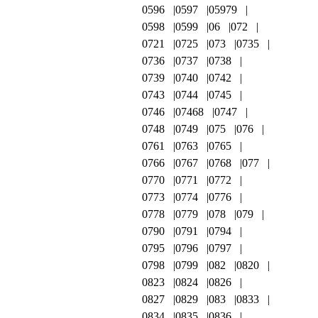
0596
0597
05979
0598
0599
06
072
0721
0725
073
0735
0736
0737
0738
0739
0740
0742
0743
0744
0745
0746
07468
0747
0748
0749
075
076
0761
0763
0765
0766
0767
0768
077
0770
0771
0772
0773
0774
0776
0778
0779
078
079
0790
0791
0794
0795
0796
0797
0798
0799
082
0820
0823
0824
0826
0827
0829
083
0833
0834
0835
0836