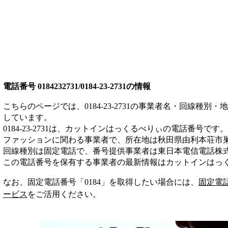
電話番号
0184232731/0184-23-2731
の情報
こちらのページでは、
0184-23-2731
の事業者名・回線種別・地
しています。
0184-23-2731
は、
カットインはっくるべりぃ
の電話番号です。
ファッション
に関わる事業者
で、所在地は秋田県由利本荘市
回線種別は
固定電話
で、番号提供事業者は
東日本電信電話株
この電話番号を保有する事業者の最新情報は
カットインはっ
なお、固定電話番号「
0184
」を取得したい場合には、
固定電
ービス
をご活用ください。