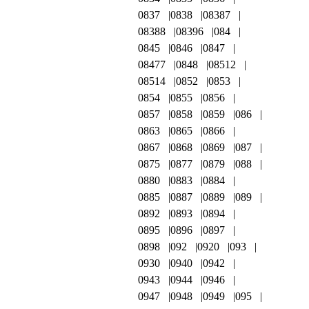
0837
0838
08387
08388
08396
084
0845
0846
0847
08477
0848
08512
08514
0852
0853
0854
0855
0856
0857
0858
0859
086
0863
0865
0866
0867
0868
0869
087
0875
0877
0879
088
0880
0883
0884
0885
0887
0889
089
0892
0893
0894
0895
0896
0897
0898
092
0920
093
0930
0940
0942
0943
0944
0946
0947
0948
0949
095