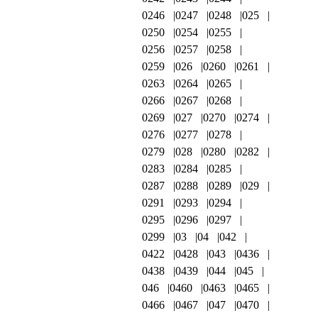
0246
0247
0248
025
0250
0254
0255
0256
0257
0258
0259
026
0260
0261
0263
0264
0265
0266
0267
0268
0269
027
0270
0274
0276
0277
0278
0279
028
0280
0282
0283
0284
0285
0287
0288
0289
029
0291
0293
0294
0295
0296
0297
0299
03
04
042
0422
0428
043
0436
0438
0439
044
045
046
0460
0463
0465
0466
0467
047
0470