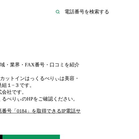
域・業界・FAX番号・口コミを紹介
カットインはっくるべりぃは
美容・
巣組１−３
です。
式会社
です。
くるべりぃ
のHP
をご確認ください。
話番号「
0184
」を取得できるIP電話サ