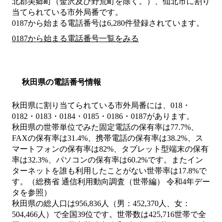
北郡美郷町（金沢及び野荒町を除く。）、仙北市
に割り
当てられている市外局番です。
0187から始まる電話番号は6,280件登録されています。
0187から始まる電話番号一覧をみる
秋田県の電話番号情報
秋田県に割り当てられている市外局番には、018・
0182・0183・0184・0185・0186・0187があります。
秋田県の世帯単位でみた固定電話の保有率は77.7%、
FAXの保有率は31.4%、携帯電話の保有率は38.2%、ス
マートフォンの保有率は82%、タブレット型端末の保有
率は32.3%、パソコンの保有率は60.2%です。またイン
ターネットを誰も利用したことがない世帯率は17.8%で
す。（総務省 通信利用動向調査（世帯編） 令和4年デー
タを参照）
秋田県の総人口は956,836人（男：452,370人、女：
504,466人）で全国39位です。世帯数は425,716世帯で全