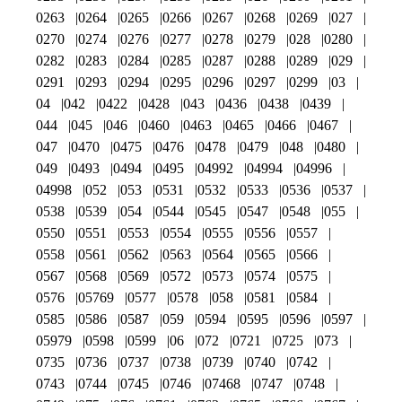
0263
0264
0265
0266
0267
0268
0269
027
0270
0274
0276
0277
0278
0279
028
0280
0282
0283
0284
0285
0287
0288
0289
029
0291
0293
0294
0295
0296
0297
0299
03
04
042
0422
0428
043
0436
0438
0439
044
045
046
0460
0463
0465
0466
0467
047
0470
0475
0476
0478
0479
048
0480
049
0493
0494
0495
04992
04994
04996
04998
052
053
0531
0532
0533
0536
0537
0538
0539
054
0544
0545
0547
0548
055
0550
0551
0553
0554
0555
0556
0557
0558
0561
0562
0563
0564
0565
0566
0567
0568
0569
0572
0573
0574
0575
0576
05769
0577
0578
058
0581
0584
0585
0586
0587
059
0594
0595
0596
0597
05979
0598
0599
06
072
0721
0725
073
0735
0736
0737
0738
0739
0740
0742
0743
0744
0745
0746
07468
0747
0748