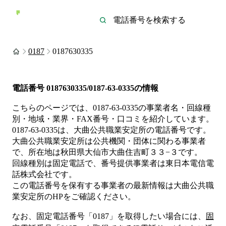
0187
0187630335
電話番号
0187630335/0187-63-0335
の情報
こちらのページでは、
0187-63-0335
の事業者名・回線種
別・地域・業界・FAX番号・口コミを紹介しています。
0187-63-0335
は、
大曲公共職業安定所
の電話番号です。
大曲公共職業安定所は
公共機関・団体
に関わる事業者
で、所在地は秋田県大仙市大曲住吉町３３−３
です。
回線種別は
固定電話
で、番号提供事業者は
東日本電信電
話株式会社
です。
この電話番号を保有する事業者の最新情報は
大曲公共職
業安定所
のHP
をご確認ください。
なお、固定電話番号「
0187
」を取得したい場合には、
固