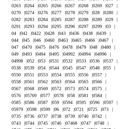
0263
0264
0265
0266
0267
0268
0269
027
0270
0274
0276
0277
0278
0279
028
0280
0282
0283
0284
0285
0287
0288
0289
029
0291
0293
0294
0295
0296
0297
0299
03
04
042
0422
0428
043
0436
0438
0439
044
045
046
0460
0463
0465
0466
0467
047
0470
0475
0476
0478
0479
048
0480
049
0493
0494
0495
04992
04994
04996
04998
052
053
0531
0532
0533
0536
0537
0538
0539
054
0544
0545
0547
0548
055
0550
0551
0553
0554
0555
0556
0557
0558
0561
0562
0563
0564
0565
0566
0567
0568
0569
0572
0573
0574
0575
0576
05769
0577
0578
058
0581
0584
0585
0586
0587
059
0594
0595
0596
0597
05979
0598
0599
06
072
0721
0725
073
0735
0736
0737
0738
0739
0740
0742
0743
0744
0745
0746
07468
0747
0748