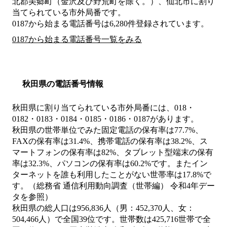
北郡美郷町（金沢及び野荒町を除く。）、仙北市
に割り
当てられている市外局番です。
0187から始まる電話番号は6,280件登録されています。
0187から始まる電話番号一覧をみる
秋田県の電話番号情報
秋田県に割り当てられている市外局番には、018・
0182・0183・0184・0185・0186・0187があります。
秋田県の世帯単位でみた固定電話の保有率は77.7%、
FAXの保有率は31.4%、携帯電話の保有率は38.2%、ス
マートフォンの保有率は82%、タブレット型端末の保有
率は32.3%、パソコンの保有率は60.2%です。またイン
ターネットを誰も利用したことがない世帯率は17.8%で
す。（総務省 通信利用動向調査（世帯編） 令和4年デー
タを参照）
秋田県の総人口は956,836人（男：452,370人、女：
504,466人）で全国39位です。世帯数は425,716世帯で全