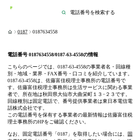
0187
0187634558
電話番号
0187634558/0187-63-4558
の情報
こちらのページでは、
0187-63-4558
の事業者名・回線種
別・地域・業界・FAX番号・口コミを紹介しています。
0187-63-4558
は、
佐藤富佳税理士事務所
の電話番号で
す。
佐藤富佳税理士事務所は
生活サービス
に関わる事業
者
で、所在地は秋田県大仙市大曲栄町１３−２３
です。
回線種別は
固定電話
で、番号提供事業者は
東日本電信電
話株式会社
です。
この電話番号を保有する事業者の最新情報は
佐藤富佳税
理士事務所
のHP
をご確認ください。
なお、固定電話番号「
0187
」を取得したい場合には、
固