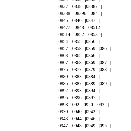
0837
0838
08387
08388
08396
084
0845
0846
0847
08477
0848
08512
08514
0852
0853
0854
0855
0856
0857
0858
0859
086
0863
0865
0866
0867
0868
0869
087
0875
0877
0879
088
0880
0883
0884
0885
0887
0889
089
0892
0893
0894
0895
0896
0897
0898
092
0920
093
0930
0940
0942
0943
0944
0946
0947
0948
0949
095