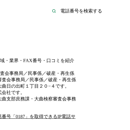
域・業界・FAX番号・口コミを紹介
査会事務局／民事係／破産・再生係
審査会事務局／民事係／破産・再生係
大曲日の出町１丁目２０−４
です。
式会社
です。
大曲支部庶務課・大曲検察審査会事務
話番号「
0187
」を取得できるIP電話サ