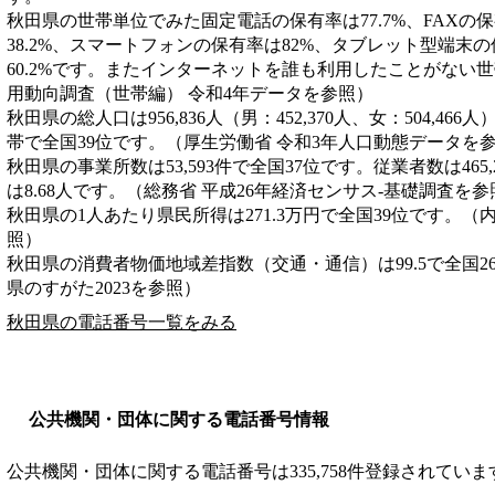
秋田県の世帯単位でみた固定電話の保有率は77.7%、FAXの保
38.2%、スマートフォンの保有率は82%、タブレット型端末の
60.2%です。またインターネットを誰も利用したことがない世帯
用動向調査（世帯編） 令和4年データを参照）
秋田県の総人口は956,836人（男：452,370人、女：504,466
帯で全国39位です。（厚生労働省 令和3年人口動態データを
秋田県の事業所数は53,593件で全国37位です。従業者数は465
は8.68人です。（総務省 平成26年経済センサス‐基礎調査を参
秋田県の1人あたり県民所得は271.3万円で全国39位です。（
照）
秋田県の消費者物価地域差指数（交通・通信）は99.5で全国2
県のすがた2023を参照）
秋田県の電話番号一覧をみる
公共機関・団体に関する電話番号情報
公共機関・団体に関する電話番号は335,758件登録されていま