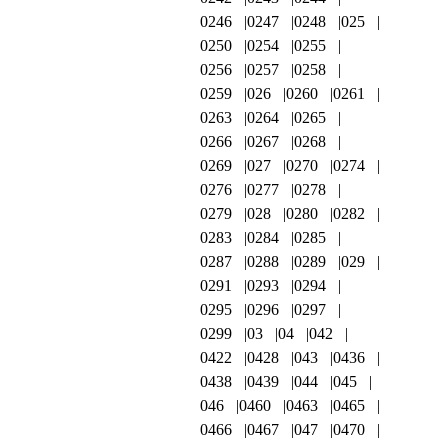
0246
0247
0248
025
0250
0254
0255
0256
0257
0258
0259
026
0260
0261
0263
0264
0265
0266
0267
0268
0269
027
0270
0274
0276
0277
0278
0279
028
0280
0282
0283
0284
0285
0287
0288
0289
029
0291
0293
0294
0295
0296
0297
0299
03
04
042
0422
0428
043
0436
0438
0439
044
045
046
0460
0463
0465
0466
0467
047
0470