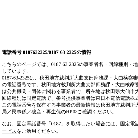
電話番号
0187632325/0187-63-2325
の情報
こちらのページでは、
0187-63-2325
の事業者名・回線種別・地
しています。
0187-63-2325
は、
秋田地方裁判所大曲支部庶務課・大曲検察審
の電話番号です。
秋田地方裁判所大曲支部庶務課・大曲検察
は
公共機関・団体
に関わる事業者
で、所在地は秋田県大仙市
回線種別は
固定電話
で、番号提供事業者は
東日本電信電話株
この電話番号を保有する事業者の最新情報は
秋田地方裁判所
局／民事係／破産・再生係
のHP
をご確認ください。
なお、固定電話番号「
0187
」を取得したい場合には、
固定電
ービス
をご活用ください。