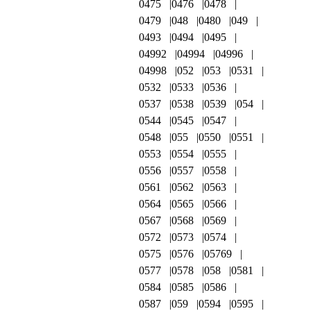
0475
0476
0478
0479
048
0480
049
0493
0494
0495
04992
04994
04996
04998
052
053
0531
0532
0533
0536
0537
0538
0539
054
0544
0545
0547
0548
055
0550
0551
0553
0554
0555
0556
0557
0558
0561
0562
0563
0564
0565
0566
0567
0568
0569
0572
0573
0574
0575
0576
05769
0577
0578
058
0581
0584
0585
0586
0587
059
0594
0595