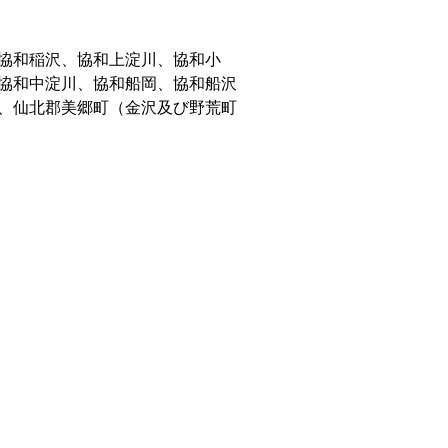
協和稲沢、協和上淀川、協和小
協和中淀川、協和船岡、協和船沢
、仙北郡美郷町（金沢及び野荒町