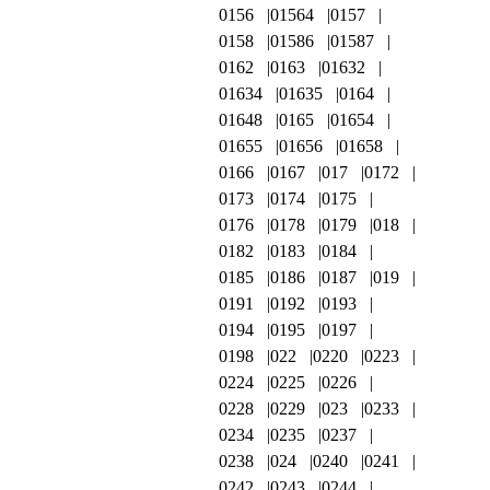
0156
01564
0157
0158
01586
01587
0162
0163
01632
01634
01635
0164
01648
0165
01654
01655
01656
01658
0166
0167
017
0172
0173
0174
0175
0176
0178
0179
018
0182
0183
0184
0185
0186
0187
019
0191
0192
0193
0194
0195
0197
0198
022
0220
0223
0224
0225
0226
0228
0229
023
0233
0234
0235
0237
0238
024
0240
0241
0242
0243
0244