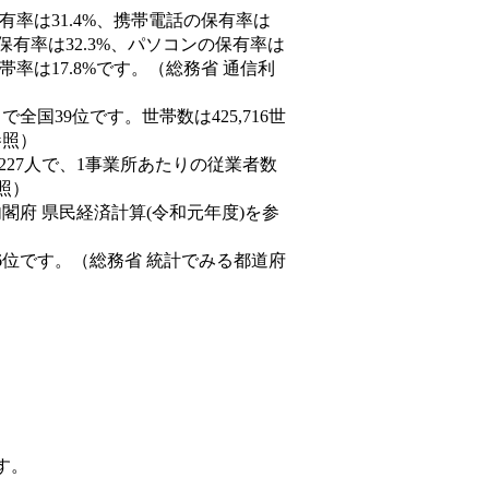
有率は31.4%、携帯電話の保有率は
保有率は32.3%、パソコンの保有率は
率は17.8%です。（総務省 通信利
人）で全国39位です。世帯数は425,716世
参照）
,227人で、1事業所あたりの従業者数
照）
内閣府 県民経済計算(令和元年度)を参
6位です。（総務省 統計でみる都道府
す。