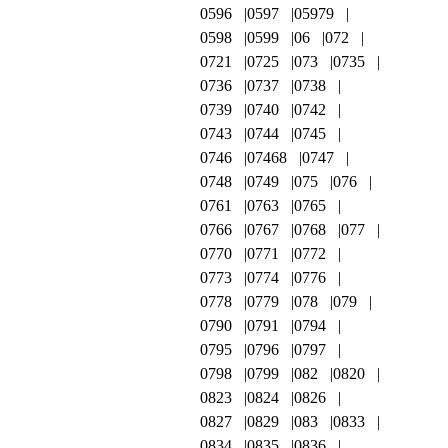
0596
0597
05979
0598
0599
06
072
0721
0725
073
0735
0736
0737
0738
0739
0740
0742
0743
0744
0745
0746
07468
0747
0748
0749
075
076
0761
0763
0765
0766
0767
0768
077
0770
0771
0772
0773
0774
0776
0778
0779
078
079
0790
0791
0794
0795
0796
0797
0798
0799
082
0820
0823
0824
0826
0827
0829
083
0833
0834
0835
0836