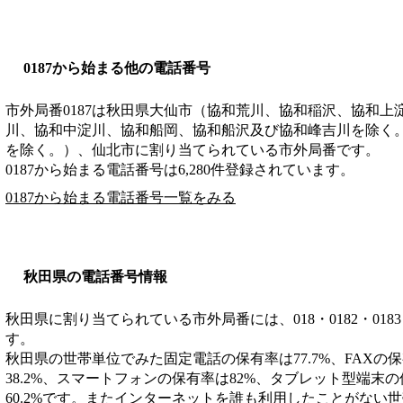
0187から始まる他の電話番号
市外局番
0187
は
秋田県大仙市（協和荒川、協和稲沢、協和上
川、協和中淀川、協和船岡、協和船沢及び協和峰吉川を除く
を除く。）、仙北市
に割り当てられている市外局番です。
0187から始まる電話番号は6,280件登録されています。
0187から始まる電話番号一覧をみる
秋田県の電話番号情報
秋田県に割り当てられている市外局番には、018・0182・0183・01
す。
秋田県の世帯単位でみた固定電話の保有率は77.7%、FAXの保
38.2%、スマートフォンの保有率は82%、タブレット型端末の
60.2%です。またインターネットを誰も利用したことがない世帯