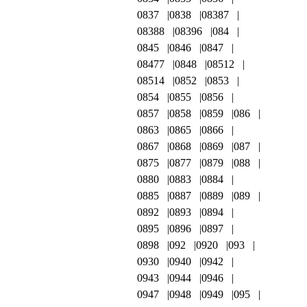
0837
0838
08387
08388
08396
084
0845
0846
0847
08477
0848
08512
08514
0852
0853
0854
0855
0856
0857
0858
0859
086
0863
0865
0866
0867
0868
0869
087
0875
0877
0879
088
0880
0883
0884
0885
0887
0889
089
0892
0893
0894
0895
0896
0897
0898
092
0920
093
0930
0940
0942
0943
0944
0946
0947
0948
0949
095