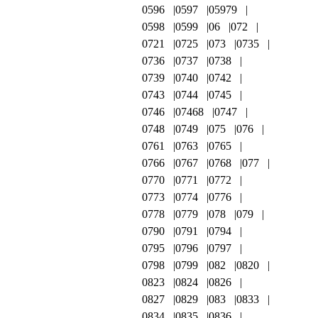
0596
0597
05979
0598
0599
06
072
0721
0725
073
0735
0736
0737
0738
0739
0740
0742
0743
0744
0745
0746
07468
0747
0748
0749
075
076
0761
0763
0765
0766
0767
0768
077
0770
0771
0772
0773
0774
0776
0778
0779
078
079
0790
0791
0794
0795
0796
0797
0798
0799
082
0820
0823
0824
0826
0827
0829
083
0833
0834
0835
0836