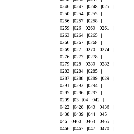
0246
0247
0248
025
0250
0254
0255
0256
0257
0258
0259
026
0260
0261
0263
0264
0265
0266
0267
0268
0269
027
0270
0274
0276
0277
0278
0279
028
0280
0282
0283
0284
0285
0287
0288
0289
029
0291
0293
0294
0295
0296
0297
0299
03
04
042
0422
0428
043
0436
0438
0439
044
045
046
0460
0463
0465
0466
0467
047
0470