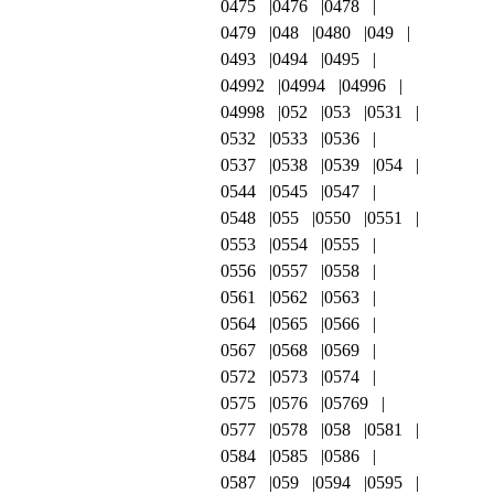
0475
0476
0478
0479
048
0480
049
0493
0494
0495
04992
04994
04996
04998
052
053
0531
0532
0533
0536
0537
0538
0539
054
0544
0545
0547
0548
055
0550
0551
0553
0554
0555
0556
0557
0558
0561
0562
0563
0564
0565
0566
0567
0568
0569
0572
0573
0574
0575
0576
05769
0577
0578
058
0581
0584
0585
0586
0587
059
0594
0595