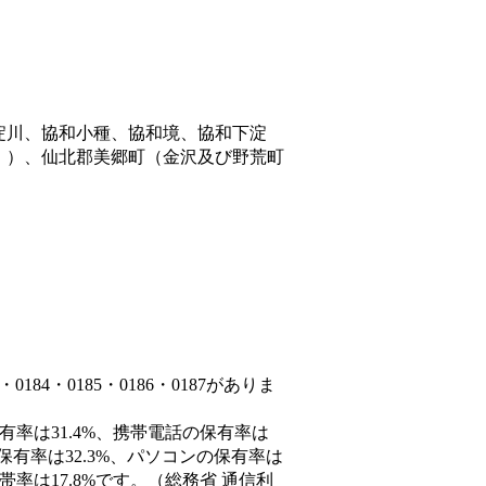
淀川、協和小種、協和境、協和下淀
。）、仙北郡美郷町（金沢及び野荒町
84・0185・0186・0187がありま
有率は31.4%、携帯電話の保有率は
保有率は32.3%、パソコンの保有率は
率は17.8%です。（総務省 通信利