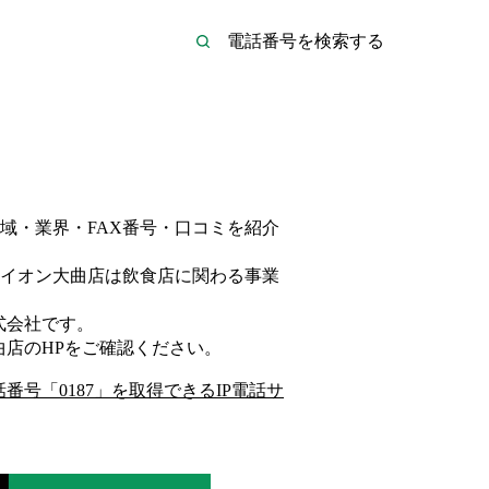
域・業界・FAX番号・口コミを紹介
イオン大曲店は
飲食店
に関わる事業
式会社
です。
曲店
のHP
をご確認ください。
話番号「
0187
」を取得できるIP電話サ