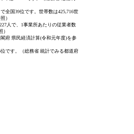
人）で全国39位です。世帯数は425,716世
参照）
,227人で、1事業所あたりの従業者数
照）
内閣府 県民経済計算(令和元年度)を参
6位です。（総務省 統計でみる都道府