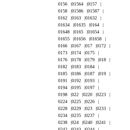
0156
01564
0157
0158
01586
01587
0162
0163
01632
01634
01635
0164
01648
0165
01654
01655
01656
01658
0166
0167
017
0172
0173
0174
0175
0176
0178
0179
018
0182
0183
0184
0185
0186
0187
019
0191
0192
0193
0194
0195
0197
0198
022
0220
0223
0224
0225
0226
0228
0229
023
0233
0234
0235
0237
0238
024
0240
0241
0242
0243
0244