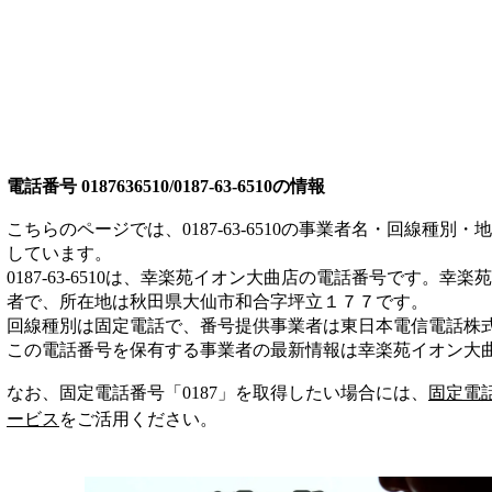
電話番号
0187636510/0187-63-6510
の情報
こちらのページでは、
0187-63-6510
の事業者名・回線種別・地
しています。
0187-63-6510
は、
幸楽苑イオン大曲店
の電話番号です。
幸楽苑
者
で、所在地は秋田県大仙市和合字坪立１７７
です。
回線種別は
固定電話
で、番号提供事業者は
東日本電信電話株
この電話番号を保有する事業者の最新情報は
幸楽苑イオン大
なお、固定電話番号「
0187
」を取得したい場合には、
固定電
ービス
をご活用ください。