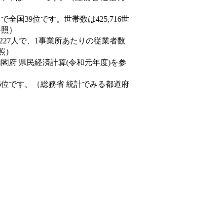
人）で全国39位です。世帯数は425,716世
参照）
,227人で、1事業所あたりの従業者数
照）
内閣府 県民経済計算(令和元年度)を参
6位です。（総務省 統計でみる都道府