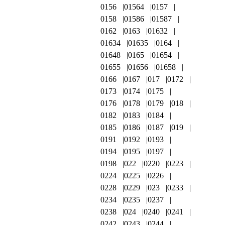
0156
01564
0157
0158
01586
01587
0162
0163
01632
01634
01635
0164
01648
0165
01654
01655
01656
01658
0166
0167
017
0172
0173
0174
0175
0176
0178
0179
018
0182
0183
0184
0185
0186
0187
019
0191
0192
0193
0194
0195
0197
0198
022
0220
0223
0224
0225
0226
0228
0229
023
0233
0234
0235
0237
0238
024
0240
0241
0242
0243
0244