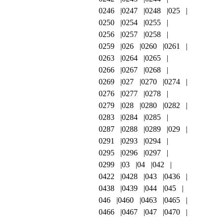
0246
0247
0248
025
0250
0254
0255
0256
0257
0258
0259
026
0260
0261
0263
0264
0265
0266
0267
0268
0269
027
0270
0274
0276
0277
0278
0279
028
0280
0282
0283
0284
0285
0287
0288
0289
029
0291
0293
0294
0295
0296
0297
0299
03
04
042
0422
0428
043
0436
0438
0439
044
045
046
0460
0463
0465
0466
0467
047
0470