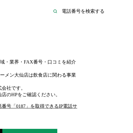
域・業界・FAX番号・口コミを紹介
ーメン大仙店は
飲食店
に関わる事業
式会社
です。
仙店
のHP
をご確認ください。
話番号「
0187
」を取得できるIP電話サ