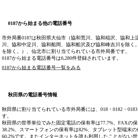
0187から始まる他の電話番号
市外局番
0187
は
秋田県大仙市（協和荒川、協和稲沢、協和上
川、協和中淀川、協和船岡、協和船沢及び協和峰吉川を除く
を除く。）、仙北市
に割り当てられている市外局番です。
0187から始まる電話番号は6,280件登録されています。
0187から始まる電話番号一覧をみる
秋田県の電話番号情報
秋田県に割り当てられている市外局番には、018・0182・0183・01
す。
秋田県の世帯単位でみた固定電話の保有率は77.7%、FAXの保
38.2%、スマートフォンの保有率は82%、タブレット型端末の
60.2%です。またインターネットを誰も利用したことがない世帯