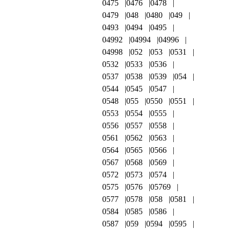
0475
0476
0478
0479
048
0480
049
0493
0494
0495
04992
04994
04996
04998
052
053
0531
0532
0533
0536
0537
0538
0539
054
0544
0545
0547
0548
055
0550
0551
0553
0554
0555
0556
0557
0558
0561
0562
0563
0564
0565
0566
0567
0568
0569
0572
0573
0574
0575
0576
05769
0577
0578
058
0581
0584
0585
0586
0587
059
0594
0595