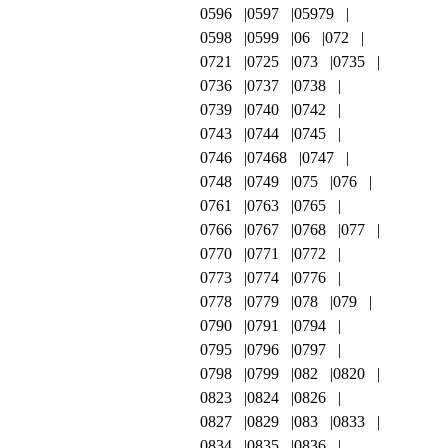
0596
0597
05979
0598
0599
06
072
0721
0725
073
0735
0736
0737
0738
0739
0740
0742
0743
0744
0745
0746
07468
0747
0748
0749
075
076
0761
0763
0765
0766
0767
0768
077
0770
0771
0772
0773
0774
0776
0778
0779
078
079
0790
0791
0794
0795
0796
0797
0798
0799
082
0820
0823
0824
0826
0827
0829
083
0833
0834
0835
0836