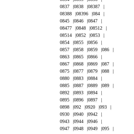
0837
0838
08387
08388
08396
084
0845
0846
0847
08477
0848
08512
08514
0852
0853
0854
0855
0856
0857
0858
0859
086
0863
0865
0866
0867
0868
0869
087
0875
0877
0879
088
0880
0883
0884
0885
0887
0889
089
0892
0893
0894
0895
0896
0897
0898
092
0920
093
0930
0940
0942
0943
0944
0946
0947
0948
0949
095