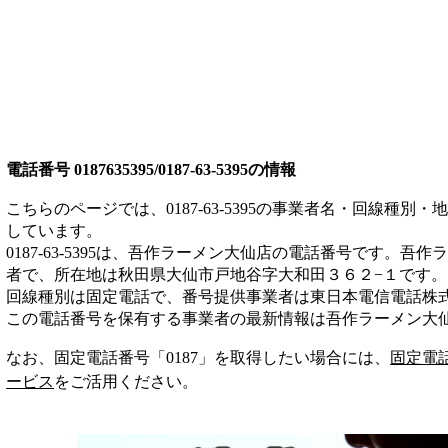
電話番号
0187635395/0187-63-5395
の情報
こちらのページでは、
0187-63-5395
の事業者名・回線種別・地
しています。
0187-63-5395
は、
吾作ラーメン大仙店
の電話番号です。
吾作ラ
者
で、所在地は秋田県大仙市戸地谷字大和田３６２−１
です。
回線種別は
固定電話
で、番号提供事業者は
東日本電信電話株
この電話番号を保有する事業者の最新情報は
吾作ラーメン大
なお、固定電話番号「
0187
」を取得したい場合には、
固定電
ービス
をご活用ください。