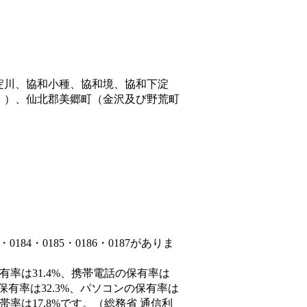
淀川、協和小種、協和境、協和下淀
。）、仙北郡美郷町（金沢及び野荒町
84・0185・0186・0187がありま
有率は31.4%、携帯電話の保有率は
保有率は32.3%、パソコンの保有率は
率は17.8%です。（総務省 通信利