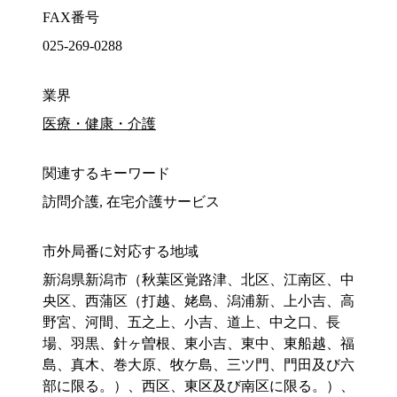
FAX番号
025-269-0288
業界
医療・健康・介護
関連するキーワード
訪問介護, 在宅介護サービス
市外局番に対応する地域
新潟県新潟市（秋葉区覚路津、北区、江南区、中
央区、西蒲区（打越、姥島、潟浦新、上小吉、高
野宮、河間、五之上、小吉、道上、中之口、長
場、羽黒、針ヶ曽根、東小吉、東中、東船越、福
島、真木、巻大原、牧ケ島、三ツ門、門田及び六
部に限る。）、西区、東区及び南区に限る。）、