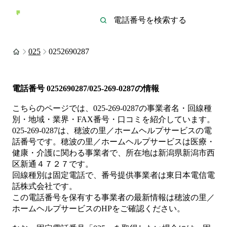
025
0252690287
電話番号
0252690287/025-269-0287
の情報
こちらのページでは、
025-269-0287
の事業者名・回線種
別・地域・業界・FAX番号・口コミを紹介しています。
025-269-0287
は、
穂波の里／ホームヘルプサービス
の電
話番号です。
穂波の里／ホームヘルプサービスは
医療・
健康・介護
に関わる事業者
で、所在地は新潟県新潟市西
区新通４７２７
です。
回線種別は
固定電話
で、番号提供事業者は
東日本電信電
話株式会社
です。
この電話番号を保有する事業者の最新情報は
穂波の里／
ホームヘルプサービス
のHP
をご確認ください。