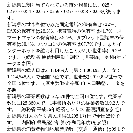
新潟県に割り当てられている市外局番には、025・
0250・0254・0255・0256・0257・0258・0259がありま
す。
新潟県の世帯単位でみた固定電話の保有率は74.4%、
FAXの保有率は28.3%、携帯電話の保有率は41.7%、ス
マートフォンの保有率は86.5%、タブレット型端末の保
有率は38.4%、パソコンの保有率は67.7%です。またイ
ンターネットを誰も利用したことがない世帯率は9.2%
です。（総務省 通信利用動向調査（世帯編） 令和4年デ
ータを参照）
新潟県の総人口は2,188,469人（男：1,063,921人、女：
1,124,548人）で全国15位です。世帯数は910,832世帯で
全国15位です。（厚生労働省 令和3年人口動態データを
参照）
新潟県の事業所数は122,378件で全国14位です。従業者
数は1,125,360人で、1事業所あたりの従業者数は9.2人で
す。（総務省 平成26年経済センサス‐基礎調査を参照）
新潟県の1人あたり県民所得は295.1万円で全国25位で
す。（内閣府 県民経済計算(令和元年度)を参照）
新潟県の消費者物価地域差指数（交通・通信）は99.1で