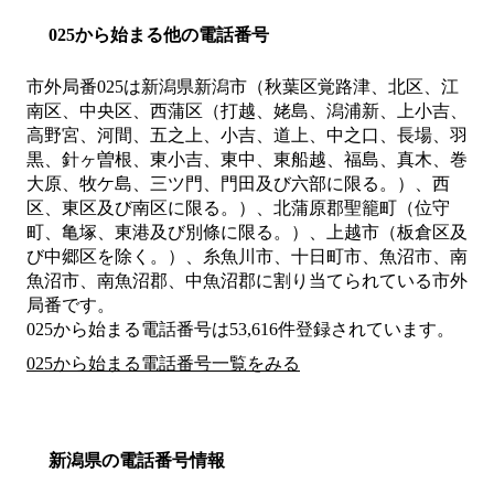
025から始まる他の電話番号
市外局番
025
は
新潟県新潟市（秋葉区覚路津、北区、江
南区、中央区、西蒲区（打越、姥島、潟浦新、上小吉、
高野宮、河間、五之上、小吉、道上、中之口、長場、羽
黒、針ヶ曽根、東小吉、東中、東船越、福島、真木、巻
大原、牧ケ島、三ツ門、門田及び六部に限る。）、西
区、東区及び南区に限る。）、北蒲原郡聖籠町（位守
町、亀塚、東港及び別條に限る。）、上越市（板倉区及
び中郷区を除く。）、糸魚川市、十日町市、魚沼市、南
魚沼市、南魚沼郡、中魚沼郡
に割り当てられている市外
局番です。
025から始まる電話番号は53,616件登録されています。
025から始まる電話番号一覧をみる
新潟県の電話番号情報