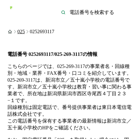
025
0252693117
電話番号
0252693117/025-269-3117
の情報
こちらのページでは、
025-269-3117
の事業者名・回線種
別・地域・業界・FAX番号・口コミを紹介しています。
025-269-3117
は、
新潟市立／五十嵐小学校
の電話番号で
す。
新潟市立／五十嵐小学校は
教育・習い事
に関わる事
業者
で、所在地は新潟県新潟市西区寺尾西４丁目２３
−１
です。
回線種別は
固定電話
で、番号提供事業者は
東日本電信電
話株式会社
です。
この電話番号を保有する事業者の最新情報は
新潟市立／
五十嵐小学校
のHP
をご確認ください。