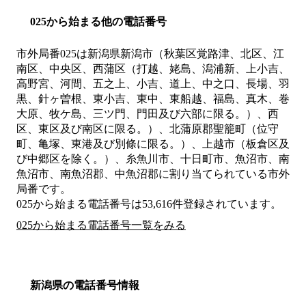
025から始まる他の電話番号
市外局番
025
は
新潟県新潟市（秋葉区覚路津、北区、江
南区、中央区、西蒲区（打越、姥島、潟浦新、上小吉、
高野宮、河間、五之上、小吉、道上、中之口、長場、羽
黒、針ヶ曽根、東小吉、東中、東船越、福島、真木、巻
大原、牧ケ島、三ツ門、門田及び六部に限る。）、西
区、東区及び南区に限る。）、北蒲原郡聖籠町（位守
町、亀塚、東港及び別條に限る。）、上越市（板倉区及
び中郷区を除く。）、糸魚川市、十日町市、魚沼市、南
魚沼市、南魚沼郡、中魚沼郡
に割り当てられている市外
局番です。
025から始まる電話番号は53,616件登録されています。
025から始まる電話番号一覧をみる
新潟県の電話番号情報