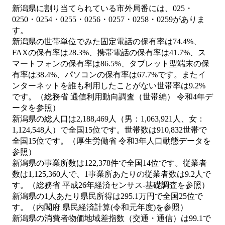
新潟県に割り当てられている市外局番には、025・
0250・0254・0255・0256・0257・0258・0259がありま
す。
新潟県の世帯単位でみた固定電話の保有率は74.4%、
FAXの保有率は28.3%、携帯電話の保有率は41.7%、ス
マートフォンの保有率は86.5%、タブレット型端末の保
有率は38.4%、パソコンの保有率は67.7%です。またイ
ンターネットを誰も利用したことがない世帯率は9.2%
です。（総務省 通信利用動向調査（世帯編） 令和4年デ
ータを参照）
新潟県の総人口は2,188,469人（男：1,063,921人、女：
1,124,548人）で全国15位です。世帯数は910,832世帯で
全国15位です。（厚生労働省 令和3年人口動態データを
参照）
新潟県の事業所数は122,378件で全国14位です。従業者
数は1,125,360人で、1事業所あたりの従業者数は9.2人で
す。（総務省 平成26年経済センサス‐基礎調査を参照）
新潟県の1人あたり県民所得は295.1万円で全国25位で
す。（内閣府 県民経済計算(令和元年度)を参照）
新潟県の消費者物価地域差指数（交通・通信）は99.1で