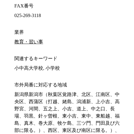
FAX番号
025-269-3118
業界
教育・習い事
関連するキーワード
小中高大学校, 小学校
市外局番に対応する地域
新潟県新潟市（秋葉区覚路津、北区、江南区、中
央区、西蒲区（打越、姥島、潟浦新、上小吉、高
野宮、河間、五之上、小吉、道上、中之口、長
場、羽黒、針ヶ曽根、東小吉、東中、東船越、福
島、真木、巻大原、牧ケ島、三ツ門、門田及び六
部に限る。）、西区、東区及び南区に限る。）、