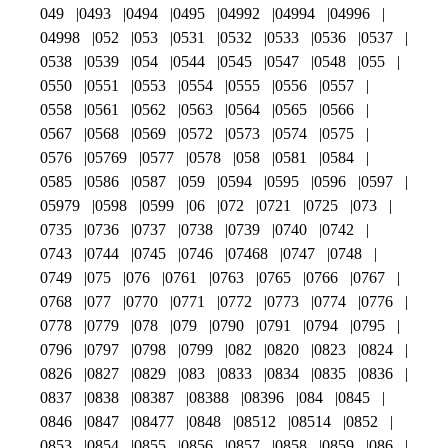
049
0493
0494
0495
04992
04994
04996
04998
052
053
0531
0532
0533
0536
0537
0538
0539
054
0544
0545
0547
0548
055
0550
0551
0553
0554
0555
0556
0557
0558
0561
0562
0563
0564
0565
0566
0567
0568
0569
0572
0573
0574
0575
0576
05769
0577
0578
058
0581
0584
0585
0586
0587
059
0594
0595
0596
0597
05979
0598
0599
06
072
0721
0725
073
0735
0736
0737
0738
0739
0740
0742
0743
0744
0745
0746
07468
0747
0748
0749
075
076
0761
0763
0765
0766
0767
0768
077
0770
0771
0772
0773
0774
0776
0778
0779
078
079
0790
0791
0794
0795
0796
0797
0798
0799
082
0820
0823
0824
0826
0827
0829
083
0833
0834
0835
0836
0837
0838
08387
08388
08396
084
0845
0846
0847
08477
0848
08512
08514
0852
0853
0854
0855
0856
0857
0858
0859
086