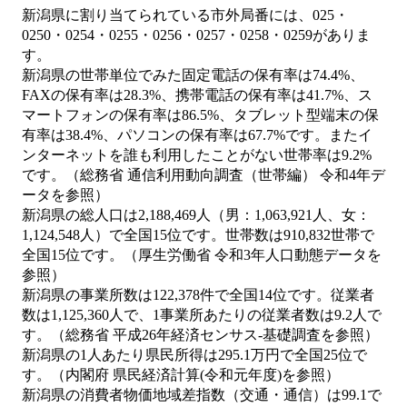
新潟県に割り当てられている市外局番には、025・
0250・0254・0255・0256・0257・0258・0259がありま
す。
新潟県の世帯単位でみた固定電話の保有率は74.4%、
FAXの保有率は28.3%、携帯電話の保有率は41.7%、ス
マートフォンの保有率は86.5%、タブレット型端末の保
有率は38.4%、パソコンの保有率は67.7%です。またイ
ンターネットを誰も利用したことがない世帯率は9.2%
です。（総務省 通信利用動向調査（世帯編） 令和4年デ
ータを参照）
新潟県の総人口は2,188,469人（男：1,063,921人、女：
1,124,548人）で全国15位です。世帯数は910,832世帯で
全国15位です。（厚生労働省 令和3年人口動態データを
参照）
新潟県の事業所数は122,378件で全国14位です。従業者
数は1,125,360人で、1事業所あたりの従業者数は9.2人で
す。（総務省 平成26年経済センサス‐基礎調査を参照）
新潟県の1人あたり県民所得は295.1万円で全国25位で
す。（内閣府 県民経済計算(令和元年度)を参照）
新潟県の消費者物価地域差指数（交通・通信）は99.1で