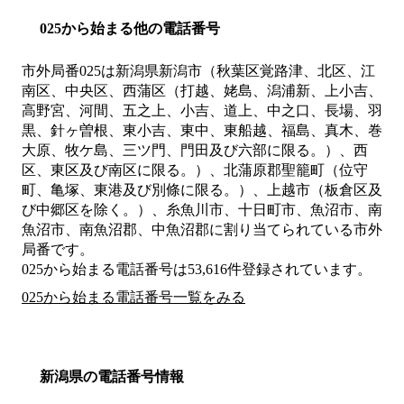
025から始まる他の電話番号
市外局番
025
は
新潟県新潟市（秋葉区覚路津、北区、江
南区、中央区、西蒲区（打越、姥島、潟浦新、上小吉、
高野宮、河間、五之上、小吉、道上、中之口、長場、羽
黒、針ヶ曽根、東小吉、東中、東船越、福島、真木、巻
大原、牧ケ島、三ツ門、門田及び六部に限る。）、西
区、東区及び南区に限る。）、北蒲原郡聖籠町（位守
町、亀塚、東港及び別條に限る。）、上越市（板倉区及
び中郷区を除く。）、糸魚川市、十日町市、魚沼市、南
魚沼市、南魚沼郡、中魚沼郡
に割り当てられている市外
局番です。
025から始まる電話番号は53,616件登録されています。
025から始まる電話番号一覧をみる
新潟県の電話番号情報