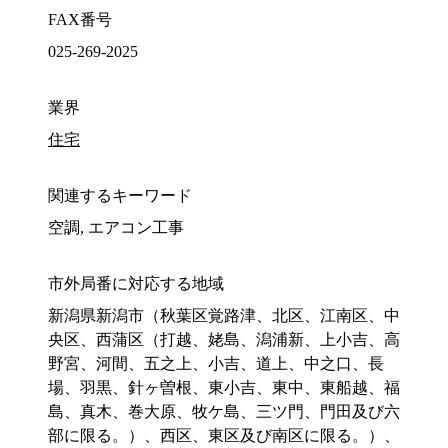
FAX番号
025-269-2025
業界
住宅
関連するキーワード
空調, エアコン工事
市外局番に対応する地域
新潟県新潟市（秋葉区覚路津、北区、江南区、中
央区、西蒲区（打越、姥島、潟浦新、上小吉、高
野宮、河間、五之上、小吉、道上、中之口、長
場、羽黒、針ヶ曽根、東小吉、東中、東船越、福
島、真木、巻大原、牧ケ島、三ツ門、門田及び六
部に限る。）、西区、東区及び南区に限る。）、