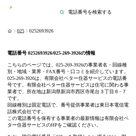
025
0252693926
電話番号
0252693926/025-269-3926
の情報
こちらのページでは、
025-269-3926
の事業者名・回線種
別・地域・業界・FAX番号・口コミを紹介しています。
025-269-3926
は、
有限会社ベター住器サービス
の電話番
号です。
有限会社ベター住器サービスは
住宅
に関わる事
業者
で、所在地は新潟県新潟市西区寺尾台３丁目６−７
です。
回線種別は
固定電話
で、番号提供事業者は
東日本電信電
話株式会社
です。
この電話番号を保有する事業者の最新情報は
有限会社ベ
ター住器サービス
のHP
をご確認ください。