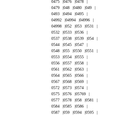
0475
0476
0478
0479
048
0480
049
0493
0494
0495
04992
04994
04996
04998
052
053
0531
0532
0533
0536
0537
0538
0539
054
0544
0545
0547
0548
055
0550
0551
0553
0554
0555
0556
0557
0558
0561
0562
0563
0564
0565
0566
0567
0568
0569
0572
0573
0574
0575
0576
05769
0577
0578
058
0581
0584
0585
0586
0587
059
0594
0595