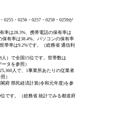
5・0256・0257・0258・0259が
有率は28.3%、携帯電話の保有率は
の保有率は38.4%、パソコンの保有率
世帯率は9.2%です。（総務省 通信利
4,548人）で全国15位です。世帯数は
態データを参照）
25,360人で、1事業所あたりの従業者
参照）
内閣府 県民経済計算(令和元年度)を参
0位です。（総務省 統計でみる都道府