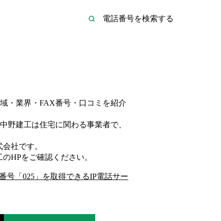
域・業界・FAX番号・口コミを紹介
中野建工は
住宅
に関わる事業者
で、
式会社
です。
工
のHP
をご確認ください。
番号「
025
」を取得できるIP電話サー