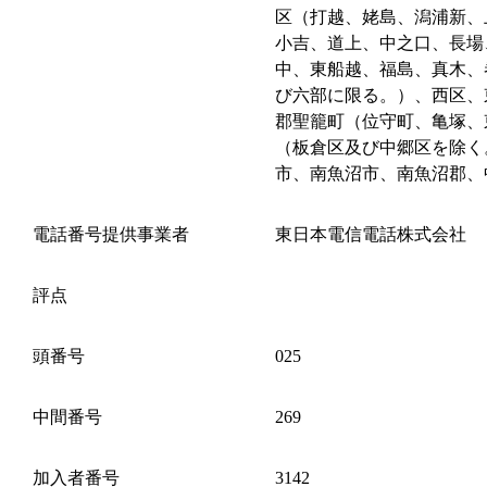
区（打越、姥島、潟浦新、
小吉、道上、中之口、長場
中、東船越、福島、真木、
び六部に限る。）、西区、
郡聖籠町（位守町、亀塚、
（板倉区及び中郷区を除く
市、南魚沼市、南魚沼郡、
電話番号提供事業者
東日本電信電話株式会社
評点
頭番号
025
中間番号
269
加入者番号
3142