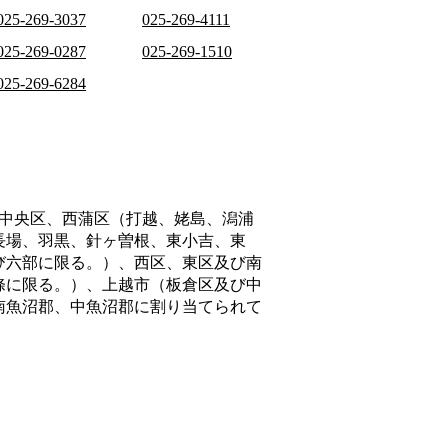
025-269-3037
025-269-4111
025-269-0287
025-269-1510
025-269-6284
中央区、西蒲区（打越、姥島、潟浦
長場、羽黒、針ヶ曽根、東小吉、東
び六部に限る。）、西区、東区及び南
條に限る。）、上越市（板倉区及び中
南魚沼郡、中魚沼郡
に割り当てられて