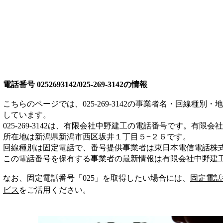
電話番号
0252693142/025-269-3142
の情報
こちらのページでは、
025-269-3142
の事業者名・回線種別・地
しています。
025-269-3142
は、
有限会社中野建工
の電話番号です。
有限会社
所在地は新潟県新潟市西区坂井１丁目５−２６
です。
回線種別は
固定電話
で、番号提供事業者は
東日本電信電話株
この電話番号を保有する事業者の最新情報は
有限会社中野建
なお、固定電話番号「
025
」を取得したい場合には、
固定電話
ビス
をご活用ください。