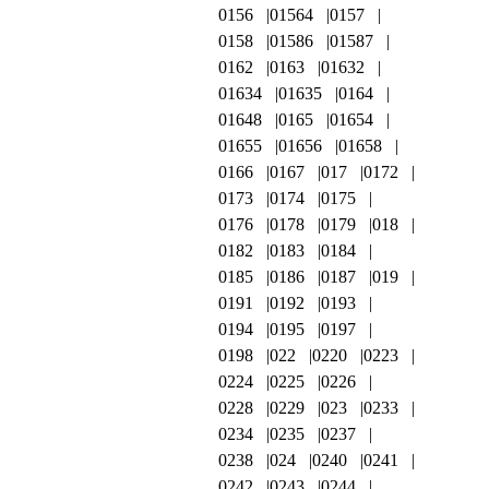
0156
01564
0157
0158
01586
01587
0162
0163
01632
01634
01635
0164
01648
0165
01654
01655
01656
01658
0166
0167
017
0172
0173
0174
0175
0176
0178
0179
018
0182
0183
0184
0185
0186
0187
019
0191
0192
0193
0194
0195
0197
0198
022
0220
0223
0224
0225
0226
0228
0229
023
0233
0234
0235
0237
0238
024
0240
0241
0242
0243
0244