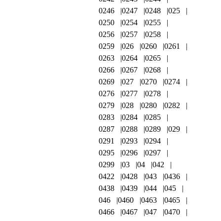
0246
0247
0248
025
0250
0254
0255
0256
0257
0258
0259
026
0260
0261
0263
0264
0265
0266
0267
0268
0269
027
0270
0274
0276
0277
0278
0279
028
0280
0282
0283
0284
0285
0287
0288
0289
029
0291
0293
0294
0295
0296
0297
0299
03
04
042
0422
0428
043
0436
0438
0439
044
045
046
0460
0463
0465
0466
0467
047
0470