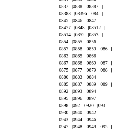
0837
0838
08387
08388
08396
084
0845
0846
0847
08477
0848
08512
08514
0852
0853
0854
0855
0856
0857
0858
0859
086
0863
0865
0866
0867
0868
0869
087
0875
0877
0879
088
0880
0883
0884
0885
0887
0889
089
0892
0893
0894
0895
0896
0897
0898
092
0920
093
0930
0940
0942
0943
0944
0946
0947
0948
0949
095