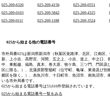
025-269-6326
025-269-4156
025-269-0551
025-269-0163
025-269-5842
025-269-4325
025-269-0111
025-269-1188
025-269-3524
025から始まる他の電話番号
市外局番
025
は
新潟県新潟市（秋葉区覚路津、北区、江南区、
新、上小吉、高野宮、河間、五之上、小吉、道上、中之口、
中、東船越、福島、真木、巻大原、牧ケ島、三ツ門、門田及
区に限る。）、北蒲原郡聖籠町（位守町、亀塚、東港及び別
郷区を除く。）、糸魚川市、十日町市、魚沼市、南魚沼市、
いる市外局番です。
025から始まる電話番号は53,616件登録されています。
025から始まる電話番号一覧をみる