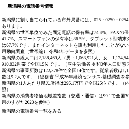
新潟県の電話番号情報
新潟県に割り当てられている市外局番には、025・0250・0254・025
あります。
新潟県の世帯単位でみた固定電話の保有率は74.4%、FAXの保
41.7%、スマートフォンの保有率は86.5%、タブレット型端末
は67.7%です。またインターネットを誰も利用したことがない
用動向調査（世帯編） 令和4年データを参照）
新潟県の総人口は2,188,469人（男：1,063,921人、女：1,12
910,832世帯で全国15位です。（厚生労働省 令和3年人口動
新潟県の事業所数は122,378件で全国14位です。従業者数は1,1
数は9.2人です。（総務省 平成26年経済センサス‐基礎調査を
新潟県の1人あたり県民所得は295.1万円で全国25位です。（
照）
新潟県の消費者物価地域差指数（交通・通信）は99.1で全国3
県のすがた2023を参照）
新潟県の電話番号一覧をみる