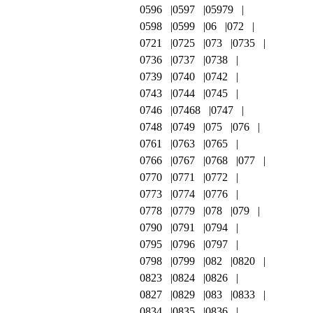
0596
0597
05979
0598
0599
06
072
0721
0725
073
0735
0736
0737
0738
0739
0740
0742
0743
0744
0745
0746
07468
0747
0748
0749
075
076
0761
0763
0765
0766
0767
0768
077
0770
0771
0772
0773
0774
0776
0778
0779
078
079
0790
0791
0794
0795
0796
0797
0798
0799
082
0820
0823
0824
0826
0827
0829
083
0833
0834
0835
0836