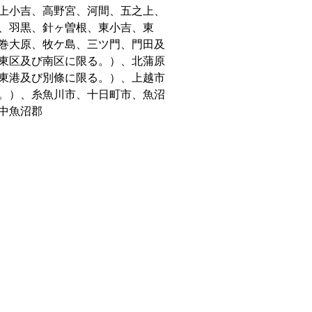
上小吉、高野宮、河間、五之上、
、羽黒、針ヶ曽根、東小吉、東
巻大原、牧ケ島、三ツ門、門田及
東区及び南区に限る。）、北蒲原
東港及び別條に限る。）、上越市
。）、糸魚川市、十日町市、魚沼
中魚沼郡