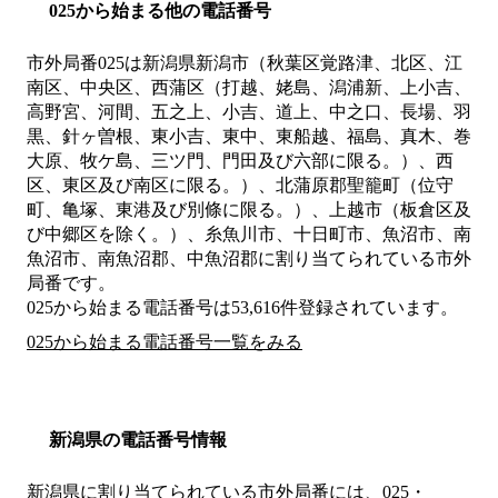
025から始まる他の電話番号
市外局番
025
は
新潟県新潟市（秋葉区覚路津、北区、江
南区、中央区、西蒲区（打越、姥島、潟浦新、上小吉、
高野宮、河間、五之上、小吉、道上、中之口、長場、羽
黒、針ヶ曽根、東小吉、東中、東船越、福島、真木、巻
大原、牧ケ島、三ツ門、門田及び六部に限る。）、西
区、東区及び南区に限る。）、北蒲原郡聖籠町（位守
町、亀塚、東港及び別條に限る。）、上越市（板倉区及
び中郷区を除く。）、糸魚川市、十日町市、魚沼市、南
魚沼市、南魚沼郡、中魚沼郡
に割り当てられている市外
局番です。
025から始まる電話番号は53,616件登録されています。
025から始まる電話番号一覧をみる
新潟県の電話番号情報
新潟県に割り当てられている市外局番には、025・