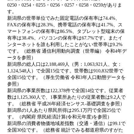
0250・0254・0255・0256・0257・0258・0259がありま
す。
新潟県の世帯単位でみた固定電話の保有率は74.4%、
FAXの保有率は28.3%、携帯電話の保有率は41.7%、ス
マートフォンの保有率は86.5%、タブレット型端末の保
有率は38.4%、パソコンの保有率は67.7%です。またイ
ンターネットを誰も利用したことがない世帯率は9.2%
です。（総務省 通信利用動向調査（世帯編） 令和4年デ
ータを参照）
新潟県の総人口は2,188,469人（男：1,063,921人、女：
1,124,548人）で全国15位です。世帯数は910,832世帯で
全国15位です。（厚生労働省 令和3年人口動態データを
参照）
新潟県の事業所数は122,378件で全国14位です。従業者
数は1,125,360人で、1事業所あたりの従業者数は9.2人で
す。（総務省 平成26年経済センサス‐基礎調査を参照）
新潟県の1人あたり県民所得は295.1万円で全国25位で
す。（内閣府 県民経済計算(令和元年度)を参照）
新潟県の消費者物価地域差指数（交通・通信）は99.1で
全国30位です。（総務省 統計でみる都道府県のすがた