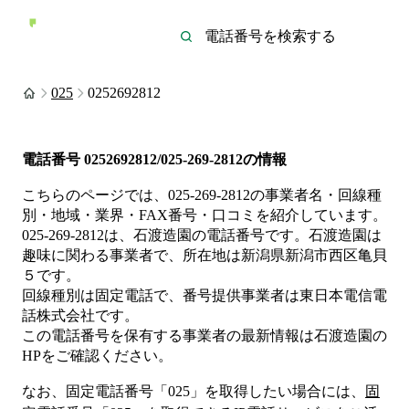
025
0252692812
電話番号
0252692812/025-269-2812
の情報
こちらのページでは、
025-269-2812
の事業者名・回線種
別・地域・業界・FAX番号・口コミを紹介しています。
025-269-2812
は、
石渡造園
の電話番号です。
石渡造園は
趣味
に関わる事業者
で、所在地は新潟県新潟市西区亀貝
５
です。
回線種別は
固定電話
で、番号提供事業者は
東日本電信電
話株式会社
です。
この電話番号を保有する事業者の最新情報は
石渡造園
の
HP
をご確認ください。
なお、固定電話番号「
025
」を取得したい場合には、
固