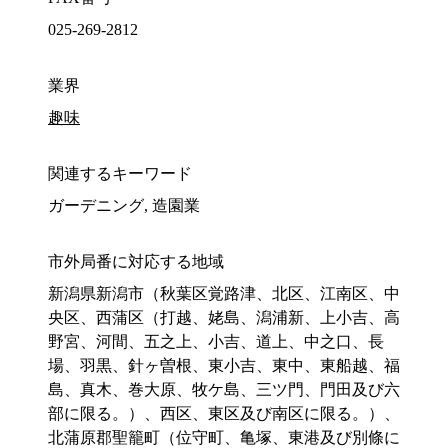
025-269-2812
業界
趣味
関連するキーワード
ガーデニング, 造園業
市外局番に対応する地域
新潟県新潟市（秋葉区覚路津、北区、江南区、中
央区、西蒲区（打越、姥島、潟浦新、上小吉、高
野宮、河間、五之上、小吉、道上、中之口、長
場、羽黒、針ヶ曽根、東小吉、東中、東船越、福
島、真木、巻大原、牧ケ島、三ツ門、門田及び六
部に限る。）、西区、東区及び南区に限る。）、
北蒲原郡聖籠町（位守町、亀塚、東港及び別條に