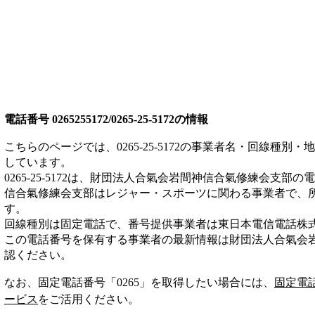
電話番号
0265255172/0265-25-5172
の情報
こちらのページでは、
0265-25-5172
の事業者名・回線種別・地
しています。
0265-25-5172
は、
財団法人合氣会岩間神信合氣修練会支部
の電
信合氣修練会支部は
レジャー・スポーツ
に関わる事業者
で、
す。
回線種別は
固定電話
で、番号提供事業者は
東日本電信電話株
この電話番号を保有する事業者の最新情報は
財団法人合氣会
認ください。
なお、固定電話番号「
0265
」を取得したい場合には、
固定電
ービス
をご活用ください。