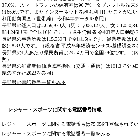
37.6%、スマートフォンの保有率は90.7%、タブレット型端末
は66.6%です。またインターネットを誰も利用したことがない世
利用動向調査（世帯編） 令和4年データを参照）
長野県の総人口は2,056,970人（男：1,006,127人、女：1,05
884,246世帯で全国16位です。（厚生労働省 令和3年人口動
長野県の事業所数は115,539件で全国15位です。従業者数は1,0
数は8.83人です。（総務省 平成26年経済センサス‐基礎調査
長野県の1人あたり県民所得は292.4万円で全国29位です。（
照）
長野県の消費者物価地域差指数（交通・通信）は101.3で全国
県のすがた2023を参照）
長野県の電話番号一覧をみる
レジャー・スポーツに関する電話番号情報
レジャー・スポーツに関する電話番号は75,956件登録されて
レジャー・スポーツに関する電話番号一覧をみる