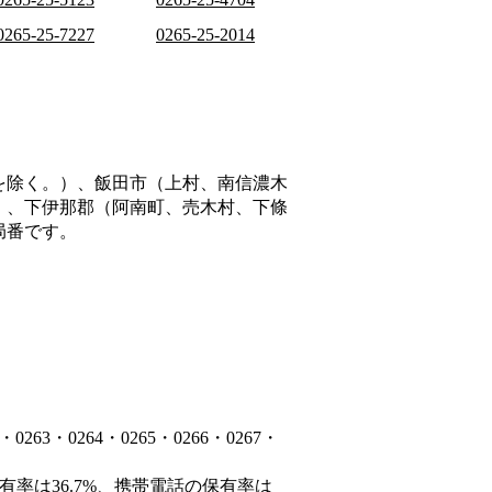
0265-25-7227
0265-25-2014
を除く。）、飯田市（上村、南信濃木
）、下伊那郡（阿南町、売木村、下條
局番です。
3・0264・0265・0266・0267・
有率は36.7%、携帯電話の保有率は