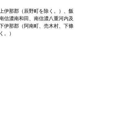
上伊那郡（辰野町を除く。）、飯
南信濃南和田、南信濃八重河内及
下伊那郡（阿南町、売木村、下條
く。）