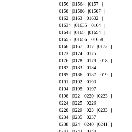
0156
01564
0157
0158
01586
01587
0162
0163
01632
01634
01635
0164
01648
0165
01654
01655
01656
01658
0166
0167
017
0172
0173
0174
0175
0176
0178
0179
018
0182
0183
0184
0185
0186
0187
019
0191
0192
0193
0194
0195
0197
0198
022
0220
0223
0224
0225
0226
0228
0229
023
0233
0234
0235
0237
0238
024
0240
0241
0242
0243
0244