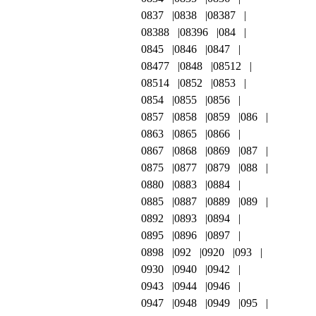
0837
0838
08387
08388
08396
084
0845
0846
0847
08477
0848
08512
08514
0852
0853
0854
0855
0856
0857
0858
0859
086
0863
0865
0866
0867
0868
0869
087
0875
0877
0879
088
0880
0883
0884
0885
0887
0889
089
0892
0893
0894
0895
0896
0897
0898
092
0920
093
0930
0940
0942
0943
0944
0946
0947
0948
0949
095