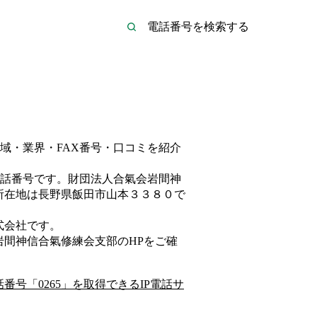
域・業界・FAX番号・口コミを紹介
話番号です。
財団法人合氣会岩間神
所在地は長野県飯田市山本３３８０
で
式会社
です。
岩間神信合氣修練会支部
のHP
をご確
話番号「
0265
」を取得できるIP電話サ