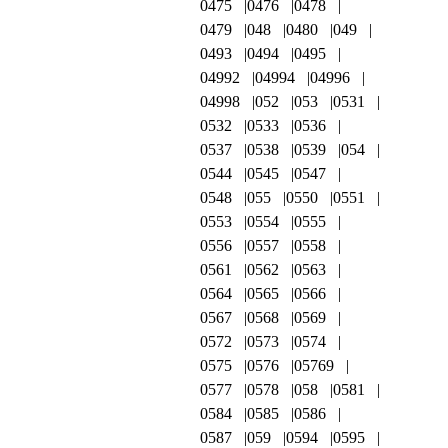
0475
0476
0478
0479
048
0480
049
0493
0494
0495
04992
04994
04996
04998
052
053
0531
0532
0533
0536
0537
0538
0539
054
0544
0545
0547
0548
055
0550
0551
0553
0554
0555
0556
0557
0558
0561
0562
0563
0564
0565
0566
0567
0568
0569
0572
0573
0574
0575
0576
05769
0577
0578
058
0581
0584
0585
0586
0587
059
0594
0595