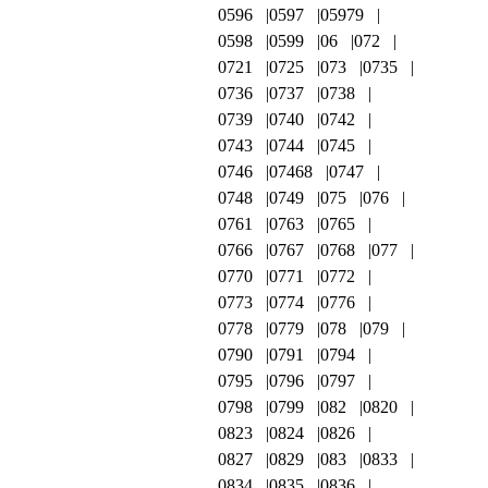
0596
0597
05979
0598
0599
06
072
0721
0725
073
0735
0736
0737
0738
0739
0740
0742
0743
0744
0745
0746
07468
0747
0748
0749
075
076
0761
0763
0765
0766
0767
0768
077
0770
0771
0772
0773
0774
0776
0778
0779
078
079
0790
0791
0794
0795
0796
0797
0798
0799
082
0820
0823
0824
0826
0827
0829
083
0833
0834
0835
0836