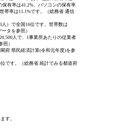
の保有率は41.2%、パソコンの保有率
帯率は11.1%です。（総務省 通信
0,843人）で全国16位です。世帯数は
態データを参照）
20,500人で、1事業所あたりの従業者
を参照）
内閣府 県民経済計算(令和元年度)を参
3位です。（総務省 統計でみる都道府
います。