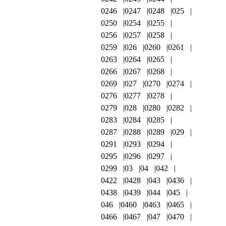
0246
0247
0248
025
0250
0254
0255
0256
0257
0258
0259
026
0260
0261
0263
0264
0265
0266
0267
0268
0269
027
0270
0274
0276
0277
0278
0279
028
0280
0282
0283
0284
0285
0287
0288
0289
029
0291
0293
0294
0295
0296
0297
0299
03
04
042
0422
0428
043
0436
0438
0439
044
045
046
0460
0463
0465
0466
0467
047
0470