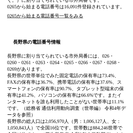
く。）
に割り当てられている市外局番です。
0265から始まる電話番号は16,091件登録されています。
0265から始まる電話番号一覧をみる
長野県の電話番号情報
長野県に割り当てられている市外局番には、026・
0260・0261・0263・0264・0265・0266・0267・0268・
0269があります。
長野県の世帯単位でみた固定電話の保有率は73.4%、
FAXの保有率は36.7%、携帯電話の保有率は37.6%、ス
マートフォンの保有率は90.7%、タブレット型端末の保
有率は41.2%、パソコンの保有率は66.6%です。またイ
ンターネットを誰も利用したことがない世帯率は11.1%
です。（総務省 通信利用動向調査（世帯編） 令和4年デ
ータを参照）
長野県の総人口は2,056,970人（男：1,006,127人、女：
1,050,843人）で全国16位です。世帯数は884,246世帯で