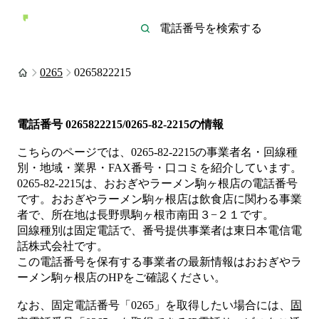
0265
0265822215
電話番号
0265822215/0265-82-2215
の情報
こちらのページでは、
0265-82-2215
の事業者名・回線種
別・地域・業界・FAX番号・口コミを紹介しています。
0265-82-2215
は、
おおぎやラーメン駒ヶ根店
の電話番号
です。
おおぎやラーメン駒ヶ根店は
飲食店
に関わる事業
者
で、所在地は長野県駒ヶ根市南田３−２１
です。
回線種別は
固定電話
で、番号提供事業者は
東日本電信電
話株式会社
です。
この電話番号を保有する事業者の最新情報は
おおぎやラ
ーメン駒ヶ根店
のHP
をご確認ください。
なお、固定電話番号「
0265
」を取得したい場合には、
固