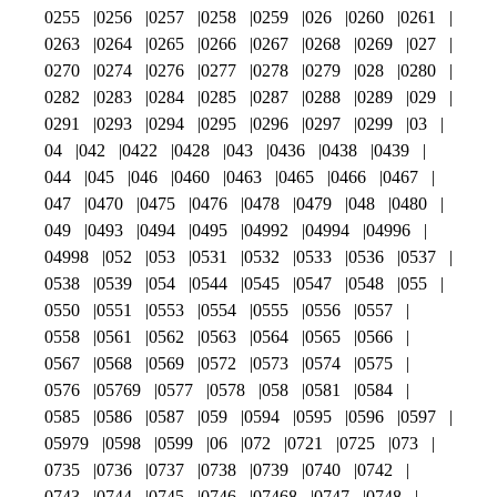
0255
0256
0257
0258
0259
026
0260
0261
0263
0264
0265
0266
0267
0268
0269
027
0270
0274
0276
0277
0278
0279
028
0280
0282
0283
0284
0285
0287
0288
0289
029
0291
0293
0294
0295
0296
0297
0299
03
04
042
0422
0428
043
0436
0438
0439
044
045
046
0460
0463
0465
0466
0467
047
0470
0475
0476
0478
0479
048
0480
049
0493
0494
0495
04992
04994
04996
04998
052
053
0531
0532
0533
0536
0537
0538
0539
054
0544
0545
0547
0548
055
0550
0551
0553
0554
0555
0556
0557
0558
0561
0562
0563
0564
0565
0566
0567
0568
0569
0572
0573
0574
0575
0576
05769
0577
0578
058
0581
0584
0585
0586
0587
059
0594
0595
0596
0597
05979
0598
0599
06
072
0721
0725
073
0735
0736
0737
0738
0739
0740
0742
0743
0744
0745
0746
07468
0747
0748