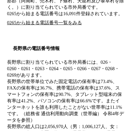
那郡（阿南町、売木村、下條村、天龍村及び泰阜村を除
く。）
に割り当てられている市外局番です。
0265から始まる電話番号は16,091件登録されています。
0265から始まる電話番号一覧をみる
長野県の電話番号情報
長野県に割り当てられている市外局番には、026・
0260・0261・0263・0264・0265・0266・0267・0268・
0269があります。
長野県の世帯単位でみた固定電話の保有率は73.4%、
FAXの保有率は36.7%、携帯電話の保有率は37.6%、ス
マートフォンの保有率は90.7%、タブレット型端末の保
有率は41.2%、パソコンの保有率は66.6%です。またイ
ンターネットを誰も利用したことがない世帯率は11.1%
です。（総務省 通信利用動向調査（世帯編） 令和4年デ
ータを参照）
長野県の総人口は2,056,970人（男：1,006,127人、女：