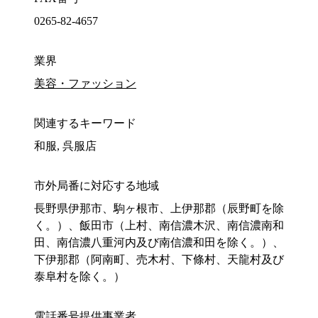
0265-82-4657
業界
美容・ファッション
関連するキーワード
和服, 呉服店
市外局番に対応する地域
長野県伊那市、駒ヶ根市、上伊那郡（辰野町を除
く。）、飯田市（上村、南信濃木沢、南信濃南和
田、南信濃八重河内及び南信濃和田を除く。）、
下伊那郡（阿南町、売木村、下條村、天龍村及び
泰阜村を除く。）
電話番号提供事業者