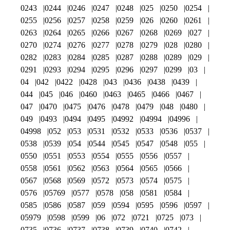
0243
0244
0246
0247
0248
025
0250
0254
0255
0256
0257
0258
0259
026
0260
0261
0263
0264
0265
0266
0267
0268
0269
027
0270
0274
0276
0277
0278
0279
028
0280
0282
0283
0284
0285
0287
0288
0289
029
0291
0293
0294
0295
0296
0297
0299
03
04
042
0422
0428
043
0436
0438
0439
044
045
046
0460
0463
0465
0466
0467
047
0470
0475
0476
0478
0479
048
0480
049
0493
0494
0495
04992
04994
04996
04998
052
053
0531
0532
0533
0536
0537
0538
0539
054
0544
0545
0547
0548
055
0550
0551
0553
0554
0555
0556
0557
0558
0561
0562
0563
0564
0565
0566
0567
0568
0569
0572
0573
0574
0575
0576
05769
0577
0578
058
0581
0584
0585
0586
0587
059
0594
0595
0596
0597
05979
0598
0599
06
072
0721
0725
073
0735
0736
0737
0738
0739
0740
0742