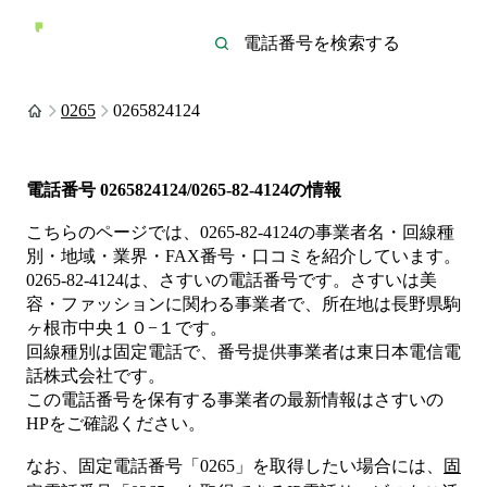
0265
0265824124
電話番号
0265824124/0265-82-4124
の情報
こちらのページでは、
0265-82-4124
の事業者名・回線種
別・地域・業界・FAX番号・口コミを紹介しています。
0265-82-4124
は、
さすい
の電話番号です。
さすいは
美
容・ファッション
に関わる事業者
で、所在地は長野県駒
ヶ根市中央１０−１
です。
回線種別は
固定電話
で、番号提供事業者は
東日本電信電
話株式会社
です。
この電話番号を保有する事業者の最新情報は
さすい
の
HP
をご確認ください。
なお、固定電話番号「
0265
」を取得したい場合には、
固