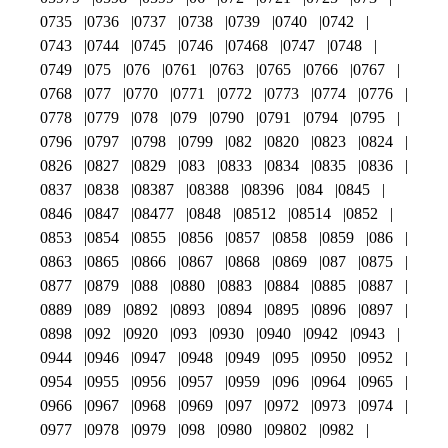
0735
0736
0737
0738
0739
0740
0742
0743
0744
0745
0746
07468
0747
0748
0749
075
076
0761
0763
0765
0766
0767
0768
077
0770
0771
0772
0773
0774
0776
0778
0779
078
079
0790
0791
0794
0795
0796
0797
0798
0799
082
0820
0823
0824
0826
0827
0829
083
0833
0834
0835
0836
0837
0838
08387
08388
08396
084
0845
0846
0847
08477
0848
08512
08514
0852
0853
0854
0855
0856
0857
0858
0859
086
0863
0865
0866
0867
0868
0869
087
0875
0877
0879
088
0880
0883
0884
0885
0887
0889
089
0892
0893
0894
0895
0896
0897
0898
092
0920
093
0930
0940
0942
0943
0944
0946
0947
0948
0949
095
0950
0952
0954
0955
0956
0957
0959
096
0964
0965
0966
0967
0968
0969
097
0972
0973
0974
0977
0978
0979
098
0980
09802
0982