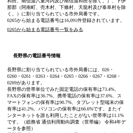
和田、南信濃八重河内及び南信濃和田を除く。）、下伊
那郡（阿南町、売木村、下條村、天龍村及び泰阜村を除
く。）
に割り当てられている市外局番です。
0265から始まる電話番号は16,091件登録されています。
0265から始まる電話番号一覧をみる
長野県の電話番号情報
長野県に割り当てられている市外局番には、026・
0260・0261・0263・0264・0265・0266・0267・0268・
0269があります。
長野県の世帯単位でみた固定電話の保有率は73.4%、
FAXの保有率は36.7%、携帯電話の保有率は37.6%、ス
マートフォンの保有率は90.7%、タブレット型端末の保
有率は41.2%、パソコンの保有率は66.6%です。またイ
ンターネットを誰も利用したことがない世帯率は11.1%
です。（総務省 通信利用動向調査（世帯編） 令和4年デ
ータを参照）