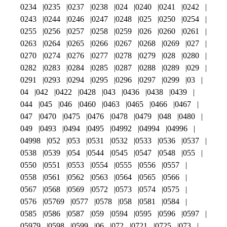
0234
0235
0237
0238
024
0240
0241
0242
0243
0244
0246
0247
0248
025
0250
0254
0255
0256
0257
0258
0259
026
0260
0261
0263
0264
0265
0266
0267
0268
0269
027
0270
0274
0276
0277
0278
0279
028
0280
0282
0283
0284
0285
0287
0288
0289
029
0291
0293
0294
0295
0296
0297
0299
03
04
042
0422
0428
043
0436
0438
0439
044
045
046
0460
0463
0465
0466
0467
047
0470
0475
0476
0478
0479
048
0480
049
0493
0494
0495
04992
04994
04996
04998
052
053
0531
0532
0533
0536
0537
0538
0539
054
0544
0545
0547
0548
055
0550
0551
0553
0554
0555
0556
0557
0558
0561
0562
0563
0564
0565
0566
0567
0568
0569
0572
0573
0574
0575
0576
05769
0577
0578
058
0581
0584
0585
0586
0587
059
0594
0595
0596
0597
05979
0598
0599
06
072
0721
0725
073