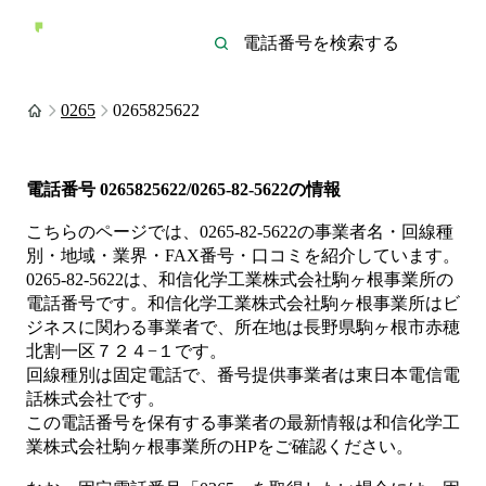
0265
0265825622
電話番号
0265825622/0265-82-5622
の情報
こちらのページでは、
0265-82-5622
の事業者名・回線種
別・地域・業界・FAX番号・口コミを紹介しています。
0265-82-5622
は、
和信化学工業株式会社駒ヶ根事業所
の
電話番号です。
和信化学工業株式会社駒ヶ根事業所は
ビ
ジネス
に関わる事業者
で、所在地は長野県駒ヶ根市赤穂
北割一区７２４−１
です。
回線種別は
固定電話
で、番号提供事業者は
東日本電信電
話株式会社
です。
この電話番号を保有する事業者の最新情報は
和信化学工
業株式会社駒ヶ根事業所
のHP
をご確認ください。