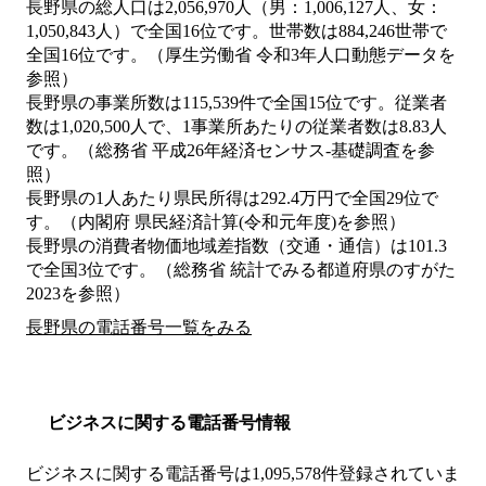
長野県の総人口は2,056,970人（男：1,006,127人、女：
1,050,843人）で全国16位です。世帯数は884,246世帯で
全国16位です。（厚生労働省 令和3年人口動態データを
参照）
長野県の事業所数は115,539件で全国15位です。従業者
数は1,020,500人で、1事業所あたりの従業者数は8.83人
です。（総務省 平成26年経済センサス‐基礎調査を参
照）
長野県の1人あたり県民所得は292.4万円で全国29位で
す。（内閣府 県民経済計算(令和元年度)を参照）
長野県の消費者物価地域差指数（交通・通信）は101.3
で全国3位です。（総務省 統計でみる都道府県のすがた
2023を参照）
長野県の電話番号一覧をみる
ビジネスに関する電話番号情報
ビジネスに関する電話番号は1,095,578件登録されていま