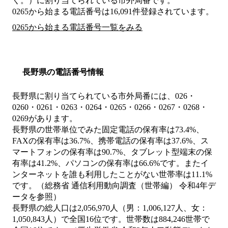
く。）
に割り当てられている市外局番です。
0265から始まる電話番号は16,091件登録されています。
0265から始まる電話番号一覧をみる
長野県の電話番号情報
長野県に割り当てられている市外局番には、026・
0260・0261・0263・0264・0265・0266・0267・0268・
0269があります。
長野県の世帯単位でみた固定電話の保有率は73.4%、
FAXの保有率は36.7%、携帯電話の保有率は37.6%、ス
マートフォンの保有率は90.7%、タブレット型端末の保
有率は41.2%、パソコンの保有率は66.6%です。またイ
ンターネットを誰も利用したことがない世帯率は11.1%
です。（総務省 通信利用動向調査（世帯編） 令和4年デ
ータを参照）
長野県の総人口は2,056,970人（男：1,006,127人、女：
1,050,843人）で全国16位です。世帯数は884,246世帯で