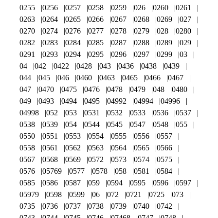
0255
0256
0257
0258
0259
026
0260
0261
0263
0264
0265
0266
0267
0268
0269
027
0270
0274
0276
0277
0278
0279
028
0280
0282
0283
0284
0285
0287
0288
0289
029
0291
0293
0294
0295
0296
0297
0299
03
04
042
0422
0428
043
0436
0438
0439
044
045
046
0460
0463
0465
0466
0467
047
0470
0475
0476
0478
0479
048
0480
049
0493
0494
0495
04992
04994
04996
04998
052
053
0531
0532
0533
0536
0537
0538
0539
054
0544
0545
0547
0548
055
0550
0551
0553
0554
0555
0556
0557
0558
0561
0562
0563
0564
0565
0566
0567
0568
0569
0572
0573
0574
0575
0576
05769
0577
0578
058
0581
0584
0585
0586
0587
059
0594
0595
0596
0597
05979
0598
0599
06
072
0721
0725
073
0735
0736
0737
0738
0739
0740
0742
0743
0744
0745
0746
07468
0747
0748