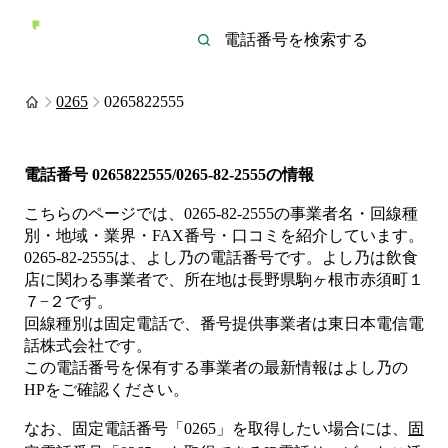
0265
0265822555
電話番号
0265822555/0265-82-2555
の情報
こちらのページでは、
0265-82-2555
の事業者名・回線種
別・地域・業界・FAX番号・口コミを紹介しています。
0265-82-2555
は、
よし乃
の電話番号です。
よし乃は
飲食
店
に関わる事業者
で、所在地は長野県駒ヶ根市赤須町１
７−２
です。
回線種別は
固定電話
で、番号提供事業者は
東日本電信電
話株式会社
です。
この電話番号を保有する事業者の最新情報は
よし乃
の
HP
をご確認ください。
なお、固定電話番号「
0265
」を取得したい場合には、
固