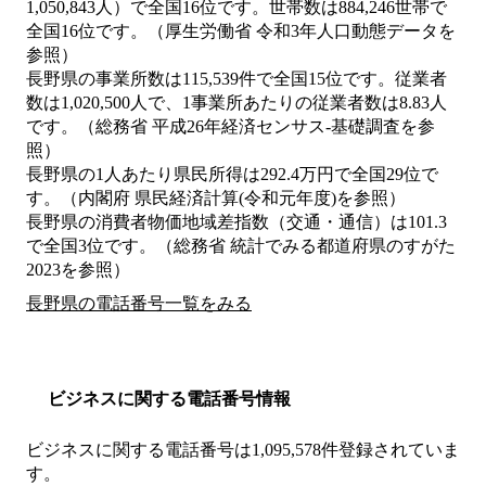
1,050,843人）で全国16位です。世帯数は884,246世帯で
全国16位です。（厚生労働省 令和3年人口動態データを
参照）
長野県の事業所数は115,539件で全国15位です。従業者
数は1,020,500人で、1事業所あたりの従業者数は8.83人
です。（総務省 平成26年経済センサス‐基礎調査を参
照）
長野県の1人あたり県民所得は292.4万円で全国29位で
す。（内閣府 県民経済計算(令和元年度)を参照）
長野県の消費者物価地域差指数（交通・通信）は101.3
で全国3位です。（総務省 統計でみる都道府県のすがた
2023を参照）
長野県の電話番号一覧をみる
ビジネスに関する電話番号情報
ビジネスに関する電話番号は1,095,578件登録されていま
す。