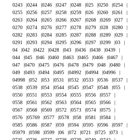
0243
0244
0246
0247
0248
025
0250
0254
0255
0256
0257
0258
0259
026
0260
0261
0263
0264
0265
0266
0267
0268
0269
027
0270
0274
0276
0277
0278
0279
028
0280
0282
0283
0284
0285
0287
0288
0289
029
0291
0293
0294
0295
0296
0297
0299
03
04
042
0422
0428
043
0436
0438
0439
044
045
046
0460
0463
0465
0466
0467
047
0470
0475
0476
0478
0479
048
0480
049
0493
0494
0495
04992
04994
04996
04998
052
053
0531
0532
0533
0536
0537
0538
0539
054
0544
0545
0547
0548
055
0550
0551
0553
0554
0555
0556
0557
0558
0561
0562
0563
0564
0565
0566
0567
0568
0569
0572
0573
0574
0575
0576
05769
0577
0578
058
0581
0584
0585
0586
0587
059
0594
0595
0596
0597
05979
0598
0599
06
072
0721
0725
073
0735
0736
0737
0738
0739
0740
0742