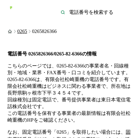
0265
0265826366
電話番号
0265826366/0265-82-6366
の情報
こちらのページでは、
0265-82-6366
の事業者名・回線種
別・地域・業界・FAX番号・口コミを紹介しています。
0265-82-6366
は、
有限会社松崎重機
の電話番号です。
有
限会社松崎重機は
ビジネス
に関わる事業者
で、所在地は
長野県駒ヶ根市下平３４５４
です。
回線種別は
固定電話
で、番号提供事業者は
東日本電信電
話株式会社
です。
この電話番号を保有する事業者の最新情報は
有限会社松
崎重機
のHP
をご確認ください。
なお、固定電話番号「
0265
」を取得したい場合には、
固