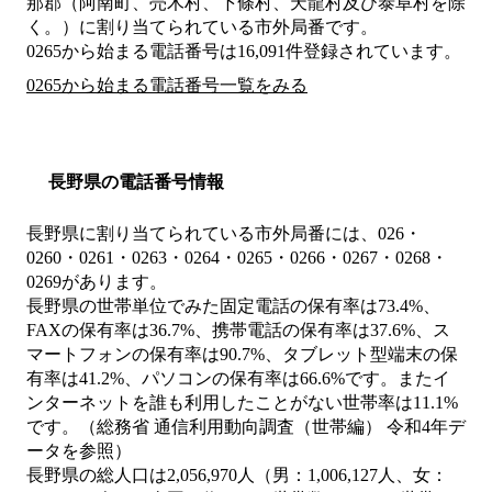
那郡（阿南町、売木村、下條村、天龍村及び泰阜村を除
く。）
に割り当てられている市外局番です。
0265から始まる電話番号は16,091件登録されています。
0265から始まる電話番号一覧をみる
長野県の電話番号情報
長野県に割り当てられている市外局番には、026・
0260・0261・0263・0264・0265・0266・0267・0268・
0269があります。
長野県の世帯単位でみた固定電話の保有率は73.4%、
FAXの保有率は36.7%、携帯電話の保有率は37.6%、ス
マートフォンの保有率は90.7%、タブレット型端末の保
有率は41.2%、パソコンの保有率は66.6%です。またイ
ンターネットを誰も利用したことがない世帯率は11.1%
です。（総務省 通信利用動向調査（世帯編） 令和4年デ
ータを参照）
長野県の総人口は2,056,970人（男：1,006,127人、女：