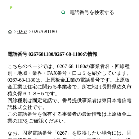
0267
0267681180
電話番号
0267681180/0267-68-1180
の情報
こちらのページでは、
0267-68-1180
の事業者名・回線種
別・地域・業界・FAX番号・口コミを紹介しています。
0267-68-1180
は、
上原板金工業
の電話番号です。
上原板
金工業は
住宅
に関わる事業者
で、所在地は長野県佐久市
猿久保６１８−５
です。
回線種別は
固定電話
で、番号提供事業者は
東日本電信電
話株式会社
です。
この電話番号を保有する事業者の最新情報は
上原板金工
業
のHP
をご確認ください。
なお、固定電話番号「
0267
」を取得したい場合には、
固