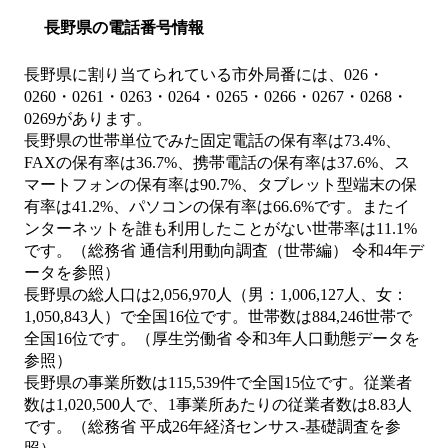
長野県の電話番号情報
長野県に割り当てられている市外局番には、026・
0260・0261・0263・0264・0265・0266・0267・0268・
0269があります。
長野県の世帯単位でみた固定電話の保有率は73.4%、
FAXの保有率は36.7%、携帯電話の保有率は37.6%、ス
マートフォンの保有率は90.7%、タブレット型端末の保
有率は41.2%、パソコンの保有率は66.6%です。またイ
ンターネットを誰も利用したことがない世帯率は11.1%
です。（総務省 通信利用動向調査（世帯編） 令和4年デ
ータを参照）
長野県の総人口は2,056,970人（男：1,006,127人、女：
1,050,843人）で全国16位です。世帯数は884,246世帯で
全国16位です。（厚生労働省 令和3年人口動態データを
参照）
長野県の事業所数は115,539件で全国15位です。従業者
数は1,020,500人で、1事業所あたりの従業者数は8.83人
です。（総務省 平成26年経済センサス‐基礎調査を参