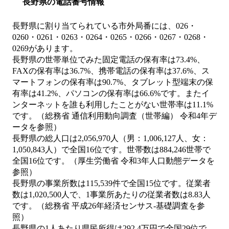
長野県の電話番号情報
長野県に割り当てられている市外局番には、026・
0260・0261・0263・0264・0265・0266・0267・0268・
0269があります。
長野県の世帯単位でみた固定電話の保有率は73.4%、
FAXの保有率は36.7%、携帯電話の保有率は37.6%、ス
マートフォンの保有率は90.7%、タブレット型端末の保
有率は41.2%、パソコンの保有率は66.6%です。またイ
ンターネットを誰も利用したことがない世帯率は11.1%
です。（総務省 通信利用動向調査（世帯編） 令和4年デ
ータを参照）
長野県の総人口は2,056,970人（男：1,006,127人、女：
1,050,843人）で全国16位です。世帯数は884,246世帯で
全国16位です。（厚生労働省 令和3年人口動態データを
参照）
長野県の事業所数は115,539件で全国15位です。従業者
数は1,020,500人で、1事業所あたりの従業者数は8.83人
です。（総務省 平成26年経済センサス‐基礎調査を参
照）
長野県の1人あたり県民所得は292.4万円で全国29位で