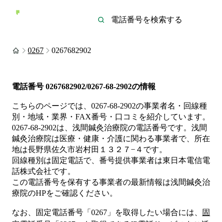
0267
0267682902
電話番号
0267682902/0267-68-2902
の情報
こちらのページでは、
0267-68-2902
の事業者名・回線種
別・地域・業界・FAX番号・口コミを紹介しています。
0267-68-2902
は、
浅間鍼灸治療院
の電話番号です。
浅間
鍼灸治療院は
医療・健康・介護
に関わる事業者
で、所在
地は長野県佐久市岩村田１３２７−４
です。
回線種別は
固定電話
で、番号提供事業者は
東日本電信電
話株式会社
です。
この電話番号を保有する事業者の最新情報は
浅間鍼灸治
療院
のHP
をご確認ください。
なお、固定電話番号「
0267
」を取得したい場合には、
固