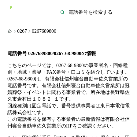
0267
0267689800
電話番号
0267689800/0267-68-9800
の情報
こちらのページでは、
0267-68-9800
の事業者名・回線種
別・地域・業界・FAX番号・口コミを紹介しています。
0267-68-9800
は、
有限会社信州寝台自動車佐久営業所
の
電話番号です。
有限会社信州寝台自動車佐久営業所は
冠
婚葬祭・イベント
に関わる事業者
で、所在地は長野県佐
久市岩村田１０８２−１
です。
回線種別は
固定電話
で、番号提供事業者は
東日本電信電
話株式会社
です。
この電話番号を保有する事業者の最新情報は
有限会社信
州寝台自動車佐久営業所
のHP
をご確認ください。