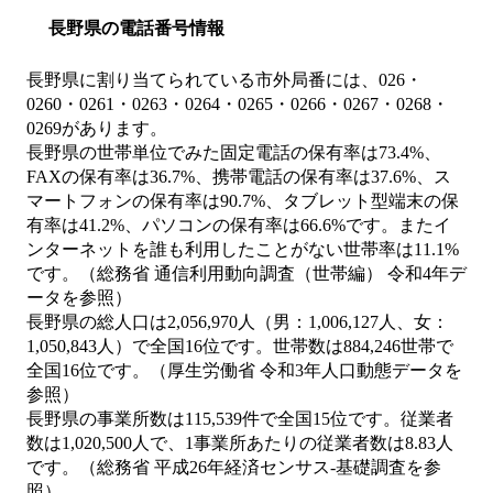
長野県の電話番号情報
長野県に割り当てられている市外局番には、026・
0260・0261・0263・0264・0265・0266・0267・0268・
0269があります。
長野県の世帯単位でみた固定電話の保有率は73.4%、
FAXの保有率は36.7%、携帯電話の保有率は37.6%、ス
マートフォンの保有率は90.7%、タブレット型端末の保
有率は41.2%、パソコンの保有率は66.6%です。またイ
ンターネットを誰も利用したことがない世帯率は11.1%
です。（総務省 通信利用動向調査（世帯編） 令和4年デ
ータを参照）
長野県の総人口は2,056,970人（男：1,006,127人、女：
1,050,843人）で全国16位です。世帯数は884,246世帯で
全国16位です。（厚生労働省 令和3年人口動態データを
参照）
長野県の事業所数は115,539件で全国15位です。従業者
数は1,020,500人で、1事業所あたりの従業者数は8.83人
です。（総務省 平成26年経済センサス‐基礎調査を参
照）