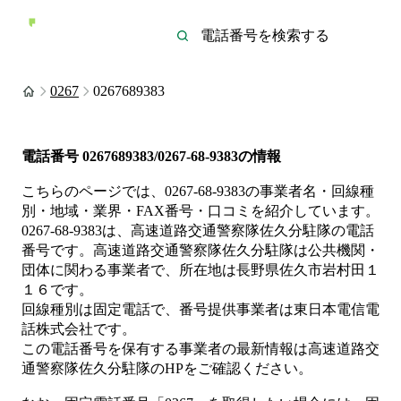
0267
0267689383
電話番号
0267689383/0267-68-9383
の情報
こちらのページでは、
0267-68-9383
の事業者名・回線種
別・地域・業界・FAX番号・口コミを紹介しています。
0267-68-9383
は、
高速道路交通警察隊佐久分駐隊
の電話
番号です。
高速道路交通警察隊佐久分駐隊は
公共機関・
団体
に関わる事業者
で、所在地は長野県佐久市岩村田１
１６
です。
回線種別は
固定電話
で、番号提供事業者は
東日本電信電
話株式会社
です。
この電話番号を保有する事業者の最新情報は
高速道路交
通警察隊佐久分駐隊
のHP
をご確認ください。