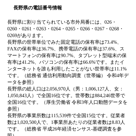
長野県の電話番号情報
長野県に割り当てられている市外局番には、026・
0260・0261・0263・0264・0265・0266・0267・0268・
0269があります。
長野県の世帯単位でみた固定電話の保有率は73.4%、
FAXの保有率は36.7%、携帯電話の保有率は37.6%、ス
マートフォンの保有率は90.7%、タブレット型端末の保
有率は41.2%、パソコンの保有率は66.6%です。またイ
ンターネットを誰も利用したことがない世帯率は11.1%
です。（総務省 通信利用動向調査（世帯編） 令和4年デ
ータを参照）
長野県の総人口は2,056,970人（男：1,006,127人、女：
1,050,843人）で全国16位です。世帯数は884,246世帯で
全国16位です。（厚生労働省 令和3年人口動態データを
参照）
長野県の事業所数は115,539件で全国15位です。従業者
数は1,020,500人で、1事業所あたりの従業者数は8.83人
です。（総務省 平成26年経済センサス‐基礎調査を参
照）