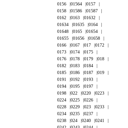
0156
01564
0157
0158
01586
01587
0162
0163
01632
01634
01635
0164
01648
0165
01654
01655
01656
01658
0166
0167
017
0172
0173
0174
0175
0176
0178
0179
018
0182
0183
0184
0185
0186
0187
019
0191
0192
0193
0194
0195
0197
0198
022
0220
0223
0224
0225
0226
0228
0229
023
0233
0234
0235
0237
0238
024
0240
0241
0242
0243
0244