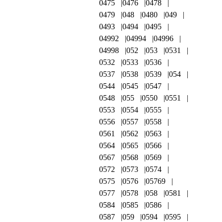
0475
0476
0478
0479
048
0480
049
0493
0494
0495
04992
04994
04996
04998
052
053
0531
0532
0533
0536
0537
0538
0539
054
0544
0545
0547
0548
055
0550
0551
0553
0554
0555
0556
0557
0558
0561
0562
0563
0564
0565
0566
0567
0568
0569
0572
0573
0574
0575
0576
05769
0577
0578
058
0581
0584
0585
0586
0587
059
0594
0595