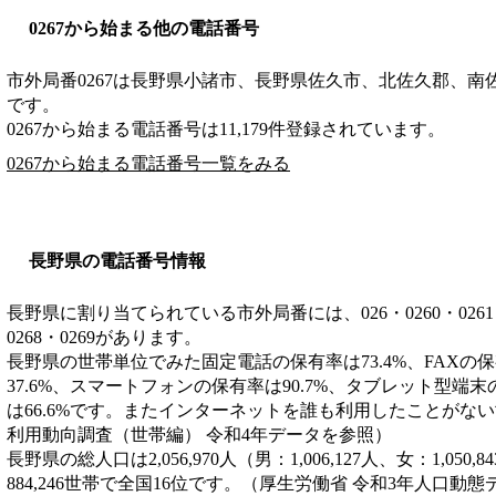
0267から始まる他の電話番号
市外局番
0267
は
長野県小諸市、長野県佐久市、北佐久郡、南
です。
0267から始まる電話番号は11,179件登録されています。
0267から始まる電話番号一覧をみる
長野県の電話番号情報
長野県に割り当てられている市外局番には、026・0260・0261・026
0268・0269があります。
長野県の世帯単位でみた固定電話の保有率は73.4%、FAXの保
37.6%、スマートフォンの保有率は90.7%、タブレット型端末
は66.6%です。またインターネットを誰も利用したことがない世
利用動向調査（世帯編） 令和4年データを参照）
長野県の総人口は2,056,970人（男：1,006,127人、女：1,05
884,246世帯で全国16位です。（厚生労働省 令和3年人口動