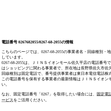
電話番号
0267682055/0267-68-2055
の情報
こちらのページでは、
0267-68-2055
の事業者名・回線種別・地
しています。
0267-68-2055
は、
ＪＩＮＳイオンモール佐久平店
の電話番号で
は
ショッピング
に関わる事業者
で、所在地は長野県佐久市佐
回線種別は
固定電話
で、番号提供事業者は
東日本電信電話株
この電話番号を保有する事業者の最新情報は
ＪＩＮＳイオン
い。
なお、固定電話番号「
0267
」を取得したい場合には、
固定電
ービス
をご活用ください。