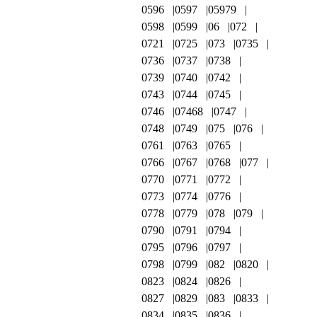
0596
0597
05979
0598
0599
06
072
0721
0725
073
0735
0736
0737
0738
0739
0740
0742
0743
0744
0745
0746
07468
0747
0748
0749
075
076
0761
0763
0765
0766
0767
0768
077
0770
0771
0772
0773
0774
0776
0778
0779
078
079
0790
0791
0794
0795
0796
0797
0798
0799
082
0820
0823
0824
0826
0827
0829
083
0833
0834
0835
0836