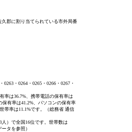
佐久郡
に割り当てられている市外局番
3・0264・0265・0266・0267・
有率は36.7%、携帯電話の保有率は
の保有率は41.2%、パソコンの保有率
帯率は11.1%です。（総務省 通信
0,843人）で全国16位です。世帯数は
態データを参照）