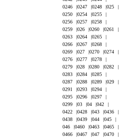
0246
0247
0248
025
0250
0254
0255
0256
0257
0258
0259
026
0260
0261
0263
0264
0265
0266
0267
0268
0269
027
0270
0274
0276
0277
0278
0279
028
0280
0282
0283
0284
0285
0287
0288
0289
029
0291
0293
0294
0295
0296
0297
0299
03
04
042
0422
0428
043
0436
0438
0439
044
045
046
0460
0463
0465
0466
0467
047
0470