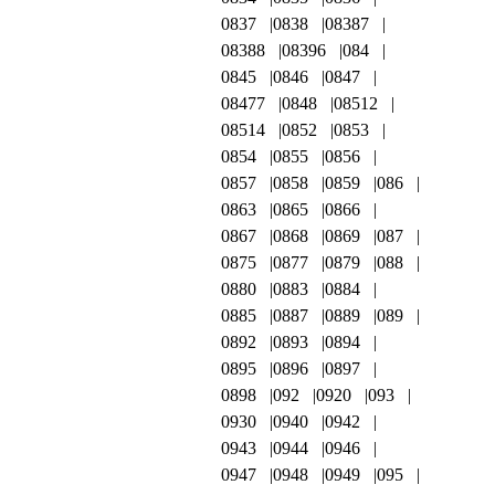
0837
0838
08387
08388
08396
084
0845
0846
0847
08477
0848
08512
08514
0852
0853
0854
0855
0856
0857
0858
0859
086
0863
0865
0866
0867
0868
0869
087
0875
0877
0879
088
0880
0883
0884
0885
0887
0889
089
0892
0893
0894
0895
0896
0897
0898
092
0920
093
0930
0940
0942
0943
0944
0946
0947
0948
0949
095