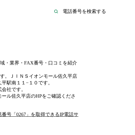
域・業界・FAX番号・口コミを紹介
す。
ＪＩＮＳイオンモール佐久平店
久平駅南１１−１０
です。
式会社
です。
モール佐久平店
のHP
をご確認くださ
話番号「
0267
」を取得できるIP電話サ