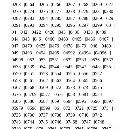
0263
0264
0265
0266
0267
0268
0269
027
0270
0274
0276
0277
0278
0279
028
0280
0282
0283
0284
0285
0287
0288
0289
029
0291
0293
0294
0295
0296
0297
0299
03
04
042
0422
0428
043
0436
0438
0439
044
045
046
0460
0463
0465
0466
0467
047
0470
0475
0476
0478
0479
048
0480
049
0493
0494
0495
04992
04994
04996
04998
052
053
0531
0532
0533
0536
0537
0538
0539
054
0544
0545
0547
0548
055
0550
0551
0553
0554
0555
0556
0557
0558
0561
0562
0563
0564
0565
0566
0567
0568
0569
0572
0573
0574
0575
0576
05769
0577
0578
058
0581
0584
0585
0586
0587
059
0594
0595
0596
0597
05979
0598
0599
06
072
0721
0725
073
0735
0736
0737
0738
0739
0740
0742
0743
0744
0745
0746
07468
0747
0748
0749
075
076
0761
0763
0765
0766
0767