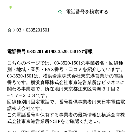
03
0335201501
電話番号
0335201501/03-3520-1501
の情報
こちらのページでは、
03-3520-1501
の事業者名・回線種
別・地域・業界・FAX番号・口コミを紹介しています。
03-3520-1501
は、
横浜倉庫株式会社東京港営業所
の電話
番号です。
横浜倉庫株式会社東京港営業所は
ビジネス
に
関わる事業者
で、所在地は東京都江東区青海３丁目２
−１７−２０３
です。
回線種別は
固定電話
で、番号提供事業者は
東日本電信電
話株式会社
です。
この電話番号を保有する事業者の最新情報は
横浜倉庫株
式会社東京港営業所
のHP
をご確認ください。