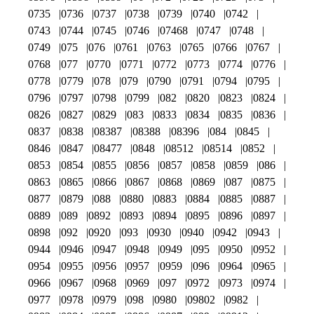
0735
0736
0737
0738
0739
0740
0742
0743
0744
0745
0746
07468
0747
0748
0749
075
076
0761
0763
0765
0766
0767
0768
077
0770
0771
0772
0773
0774
0776
0778
0779
078
079
0790
0791
0794
0795
0796
0797
0798
0799
082
0820
0823
0824
0826
0827
0829
083
0833
0834
0835
0836
0837
0838
08387
08388
08396
084
0845
0846
0847
08477
0848
08512
08514
0852
0853
0854
0855
0856
0857
0858
0859
086
0863
0865
0866
0867
0868
0869
087
0875
0877
0879
088
0880
0883
0884
0885
0887
0889
089
0892
0893
0894
0895
0896
0897
0898
092
0920
093
0930
0940
0942
0943
0944
0946
0947
0948
0949
095
0950
0952
0954
0955
0956
0957
0959
096
0964
0965
0966
0967
0968
0969
097
0972
0973
0974
0977
0978
0979
098
0980
09802
0982