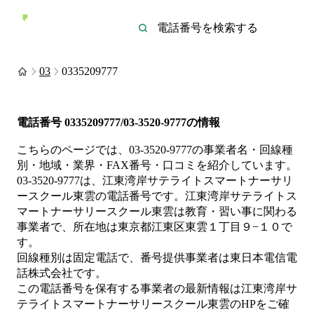
03
0335209777
電話番号
0335209777/03-3520-9777
の情報
こちらのページでは、
03-3520-9777
の事業者名・回線種
別・地域・業界・FAX番号・口コミを紹介しています。
03-3520-9777
は、
江東湾岸サテライトスマートナーサリ
ースクール東雲
の電話番号です。
江東湾岸サテライトス
マートナーサリースクール東雲は
教育・習い事
に関わる
事業者
で、所在地は東京都江東区東雲１丁目９−１０
で
す。
回線種別は
固定電話
で、番号提供事業者は
東日本電信電
話株式会社
です。
この電話番号を保有する事業者の最新情報は
江東湾岸サ
テライトスマートナーサリースクール東雲
のHP
をご確