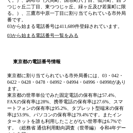
く。）、調布市（入間町、国領町八丁目、仙川町、西つ
つじヶ丘二丁目、東つつじヶ丘、緑ヶ丘及び若葉町に限
る。）、三鷹市中原一丁目
に割り当てられている市外局
番です。
03から始まる電話番号は411,689件登録されています。
03から始まる電話番号一覧をみる
東京都の電話番号情報
東京都に割り当てられている市外局番には、03・042・
0422・0428・0478・04992・04994・04996・04998があり
ます。
東京都の世帯単位でみた固定電話の保有率は57.4%、
FAXの保有率は28%、携帯電話の保有率は27.6%、スマ
ートフォンの保有率は95.2%、タブレット型端末の保有
率は53.9%、パソコンの保有率は79.4%です。またイン
ターネットを誰も利用したことがない世帯率は6.7%で
す。（総務省 通信利用動向調査（世帯編） 令和4年デー