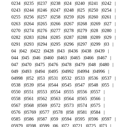
0234
0235
0237
0238
024
0240
0241
0242
0243
0244
0246
0247
0248
025
0250
0254
0255
0256
0257
0258
0259
026
0260
0261
0263
0264
0265
0266
0267
0268
0269
027
0270
0274
0276
0277
0278
0279
028
0280
0282
0283
0284
0285
0287
0288
0289
029
0291
0293
0294
0295
0296
0297
0299
03
04
042
0422
0428
043
0436
0438
0439
044
045
046
0460
0463
0465
0466
0467
047
0470
0475
0476
0478
0479
048
0480
049
0493
0494
0495
04992
04994
04996
04998
052
053
0531
0532
0533
0536
0537
0538
0539
054
0544
0545
0547
0548
055
0550
0551
0553
0554
0555
0556
0557
0558
0561
0562
0563
0564
0565
0566
0567
0568
0569
0572
0573
0574
0575
0576
05769
0577
0578
058
0581
0584
0585
0586
0587
059
0594
0595
0596
0597
05979
0598
0599
06
072
0721
0725
073