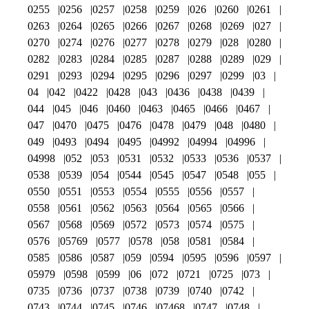
0255
0256
0257
0258
0259
026
0260
0261
0263
0264
0265
0266
0267
0268
0269
027
0270
0274
0276
0277
0278
0279
028
0280
0282
0283
0284
0285
0287
0288
0289
029
0291
0293
0294
0295
0296
0297
0299
03
04
042
0422
0428
043
0436
0438
0439
044
045
046
0460
0463
0465
0466
0467
047
0470
0475
0476
0478
0479
048
0480
049
0493
0494
0495
04992
04994
04996
04998
052
053
0531
0532
0533
0536
0537
0538
0539
054
0544
0545
0547
0548
055
0550
0551
0553
0554
0555
0556
0557
0558
0561
0562
0563
0564
0565
0566
0567
0568
0569
0572
0573
0574
0575
0576
05769
0577
0578
058
0581
0584
0585
0586
0587
059
0594
0595
0596
0597
05979
0598
0599
06
072
0721
0725
073
0735
0736
0737
0738
0739
0740
0742
0743
0744
0745
0746
07468
0747
0748