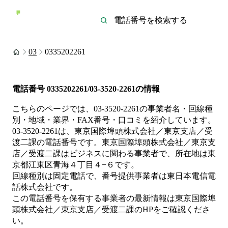
03
0335202261
電話番号
0335202261/03-3520-2261
の情報
こちらのページでは、
03-3520-2261
の事業者名・回線種
別・地域・業界・FAX番号・口コミを紹介しています。
03-3520-2261
は、
東京国際埠頭株式会社／東京支店／受
渡二課
の電話番号です。
東京国際埠頭株式会社／東京支
店／受渡二課は
ビジネス
に関わる事業者
で、所在地は東
京都江東区青海４丁目４−６
です。
回線種別は
固定電話
で、番号提供事業者は
東日本電信電
話株式会社
です。
この電話番号を保有する事業者の最新情報は
東京国際埠
頭株式会社／東京支店／受渡二課
のHP
をご確認くださ
い。