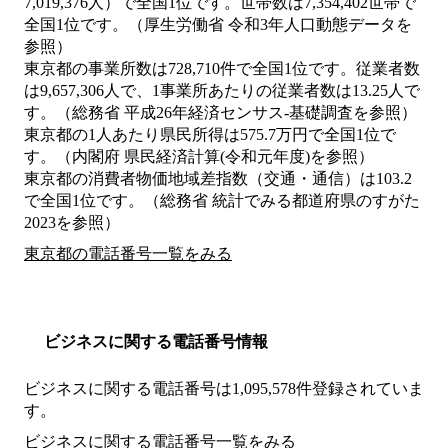
7,019,376人）で全国1位です。世帯数は7,354,402世帯で
全国1位です。（厚生労働省 令和3年人口動態データを
参照）
東京都の事業所数は728,710件で全国1位です。従業者数
は9,657,306人で、1事業所あたりの従業者数は13.25人で
す。（総務省 平成26年経済センサス‐基礎調査を参照）
東京都の1人あたり県民所得は575.7万円で全国1位で
す。（内閣府 県民経済計算(令和元年度)を参照）
東京都の消費者物価地域差指数（交通・通信）は103.2
で全国1位です。（総務省 統計でみる都道府県のすがた
2023を参照）
東京都の電話番号一覧をみる
ビジネスに関する電話番号情報
ビジネスに関する電話番号は1,095,578件登録されていま
す。
ビジネスに関する電話番号一覧をみる