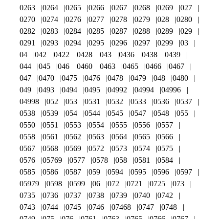
0263
0264
0265
0266
0267
0268
0269
027
0270
0274
0276
0277
0278
0279
028
0280
0282
0283
0284
0285
0287
0288
0289
029
0291
0293
0294
0295
0296
0297
0299
03
04
042
0422
0428
043
0436
0438
0439
044
045
046
0460
0463
0465
0466
0467
047
0470
0475
0476
0478
0479
048
0480
049
0493
0494
0495
04992
04994
04996
04998
052
053
0531
0532
0533
0536
0537
0538
0539
054
0544
0545
0547
0548
055
0550
0551
0553
0554
0555
0556
0557
0558
0561
0562
0563
0564
0565
0566
0567
0568
0569
0572
0573
0574
0575
0576
05769
0577
0578
058
0581
0584
0585
0586
0587
059
0594
0595
0596
0597
05979
0598
0599
06
072
0721
0725
073
0735
0736
0737
0738
0739
0740
0742
0743
0744
0745
0746
07468
0747
0748
0749
075
076
0761
0763
0765
0766
0767