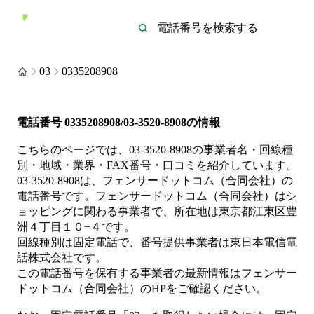
03
0335208908
電話番号
0335208908/03-3520-8908
の情報
こちらのページでは、
03-3520-8908
の事業者名・回線種
別・地域・業界・FAX番号・口コミを紹介しています。
03-3520-8908
は、
フェンサードットコム（合同会社）
の
電話番号です。
フェンサードットコム（合同会社）は
シ
ョッピング
に関わる事業者
で、所在地は東京都江東区豊
洲４丁目１０−４
です。
回線種別は
固定電話
で、番号提供事業者は
東日本電信電
話株式会社
です。
この電話番号を保有する事業者の最新情報は
フェンサー
ドットコム（合同会社）
のHP
をご確認ください。