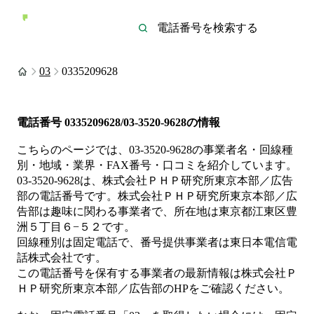
03
0335209628
電話番号
0335209628/03-3520-9628
の情報
こちらのページでは、
03-3520-9628
の事業者名・回線種
別・地域・業界・FAX番号・口コミを紹介しています。
03-3520-9628
は、
株式会社ＰＨＰ研究所東京本部／広告
部
の電話番号です。
株式会社ＰＨＰ研究所東京本部／広
告部は
趣味
に関わる事業者
で、所在地は東京都江東区豊
洲５丁目６−５２
です。
回線種別は
固定電話
で、番号提供事業者は
東日本電信電
話株式会社
です。
この電話番号を保有する事業者の最新情報は
株式会社Ｐ
ＨＰ研究所東京本部／広告部
のHP
をご確認ください。