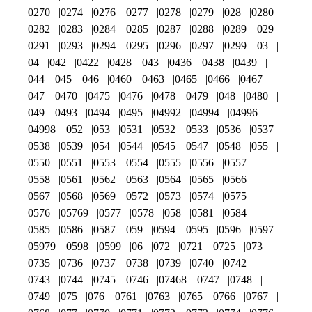
0270
0274
0276
0277
0278
0279
028
0280
0282
0283
0284
0285
0287
0288
0289
029
0291
0293
0294
0295
0296
0297
0299
03
04
042
0422
0428
043
0436
0438
0439
044
045
046
0460
0463
0465
0466
0467
047
0470
0475
0476
0478
0479
048
0480
049
0493
0494
0495
04992
04994
04996
04998
052
053
0531
0532
0533
0536
0537
0538
0539
054
0544
0545
0547
0548
055
0550
0551
0553
0554
0555
0556
0557
0558
0561
0562
0563
0564
0565
0566
0567
0568
0569
0572
0573
0574
0575
0576
05769
0577
0578
058
0581
0584
0585
0586
0587
059
0594
0595
0596
0597
05979
0598
0599
06
072
0721
0725
073
0735
0736
0737
0738
0739
0740
0742
0743
0744
0745
0746
07468
0747
0748
0749
075
076
0761
0763
0765
0766
0767