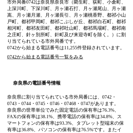
市外局番
0742
は
奈良県奈良市（藺生町、荻町、小倉町、
上深川町、下深川町、月ヶ瀬石打、月ヶ瀬尾山、月ヶ瀬
嵩、月ヶ瀬月瀬、月ヶ瀬長引、月ヶ瀬桃香野、都祁小山
戸町、都祁甲岡町、都祁こぶしが丘、都祁白石町、都祁
相河町、都祁友田町、都祁吐山町、都祁馬場町、都祁南
之庄町、針ヶ別所町、針町及び来迎寺町を除く。）
に割
り当てられている市外局番です。
0742から始まる電話番号は11,255件登録されています。
0742から始まる電話番号一覧をみる
奈良県の電話番号情報
奈良県に割り当てられている市外局番には、0742・
0743・0744・0745・0746・07468・0747があります。
奈良県の世帯単位でみた固定電話の保有率は76.3%、
FAXの保有率は38.1%、携帯電話の保有率は34.8%、ス
マートフォンの保有率は93.3%、タブレット型端末の保
有率は36.8%、パソコンの保有率は76.5%です。またイ