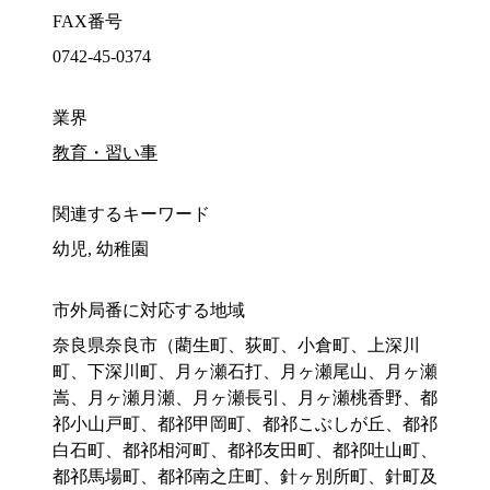
FAX番号
0742-45-0374
業界
教育・習い事
関連するキーワード
幼児, 幼稚園
市外局番に対応する地域
奈良県奈良市（藺生町、荻町、小倉町、上深川
町、下深川町、月ヶ瀬石打、月ヶ瀬尾山、月ヶ瀬
嵩、月ヶ瀬月瀬、月ヶ瀬長引、月ヶ瀬桃香野、都
祁小山戸町、都祁甲岡町、都祁こぶしが丘、都祁
白石町、都祁相河町、都祁友田町、都祁吐山町、
都祁馬場町、都祁南之庄町、針ヶ別所町、針町及