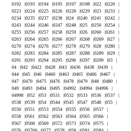
0192
0193
0194
0195
0197
0198
022
0220
0223
0224
0225
0226
0228
0229
023
0233
0234
0235
0237
0238
024
0240
0241
0242
0243
0244
0246
0247
0248
025
0250
0254
0255
0256
0257
0258
0259
026
0260
0261
0263
0264
0265
0266
0267
0268
0269
027
0270
0274
0276
0277
0278
0279
028
0280
0282
0283
0284
0285
0287
0288
0289
029
0291
0293
0294
0295
0296
0297
0299
03
04
042
0422
0428
043
0436
0438
0439
044
045
046
0460
0463
0465
0466
0467
047
0470
0475
0476
0478
0479
048
0480
049
0493
0494
0495
04992
04994
04996
04998
052
053
0531
0532
0533
0536
0537
0538
0539
054
0544
0545
0547
0548
055
0550
0551
0553
0554
0555
0556
0557
0558
0561
0562
0563
0564
0565
0566
0567
0568
0569
0572
0573
0574
0575
0576
05769
0577
0578
058
0581
0584