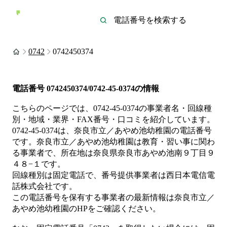
0742
0742450374
電話番号
0742450374/0742-45-0374
の情報
こちらのページでは、
0742-45-0374
の事業者名・回線種
別・地域・業界・FAX番号・口コミを紹介しています。
0742-45-0374
は、
奈良市立／あやめ池幼稚園
の電話番号
です。
奈良市立／あやめ池幼稚園は
教育・習い事
に関わ
る事業者
で、所在地は奈良県奈良市あやめ池南９丁目９
４８−１
です。
回線種別は
固定電話
で、番号提供事業者は
西日本電信電
話株式会社
です。
この電話番号を保有する事業者の最新情報は
奈良市立／
あやめ池幼稚園
のHP
をご確認ください。