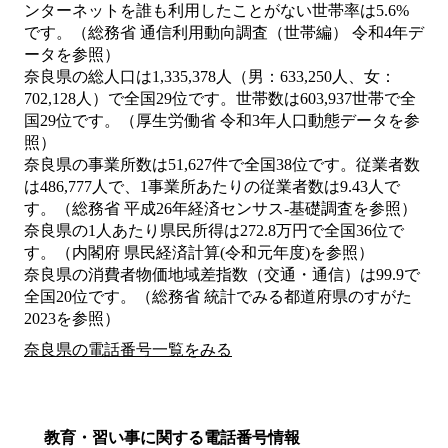
ンターネットを誰も利用したことがない世帯率は5.6%
です。（総務省 通信利用動向調査（世帯編） 令和4年デ
ータを参照）
奈良県の総人口は1,335,378人（男：633,250人、女：
702,128人）で全国29位です。世帯数は603,937世帯で全
国29位です。（厚生労働省 令和3年人口動態データを参
照）
奈良県の事業所数は51,627件で全国38位です。従業者数
は486,777人で、1事業所あたりの従業者数は9.43人で
す。（総務省 平成26年経済センサス‐基礎調査を参照）
奈良県の1人あたり県民所得は272.8万円で全国36位で
す。（内閣府 県民経済計算(令和元年度)を参照）
奈良県の消費者物価地域差指数（交通・通信）は99.9で
全国20位です。（総務省 統計でみる都道府県のすがた
2023を参照）
奈良県の電話番号一覧をみる
教育・習い事に関する電話番号情報