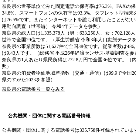
奈良県の世帯単位でみた固定電話の保有率は76.3%、FAXの保
34.8%、スマートフォンの保有率は93.3%、タブレット型端末
は76.5%です。またインターネットを誰も利用したことがない
用動向調査（世帯編） 令和4年データを参照）
奈良県の総人口は1,335,378人（男：633,250人、女：702,12
世帯で全国29位です。（厚生労働省 令和3年人口動態データ
奈良県の事業所数は51,627件で全国38位です。従業者数は486
は9.43人です。（総務省 平成26年経済センサス‐基礎調査を参
奈良県の1人あたり県民所得は272.8万円で全国36位です。（
照）
奈良県の消費者物価地域差指数（交通・通信）は99.9で全国2
県のすがた2023を参照）
奈良県の電話番号一覧をみる
公共機関・団体に関する電話番号情報
公共機関・団体に関する電話番号は335,758件登録されていま