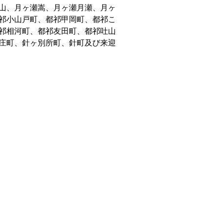
山、月ヶ瀬嵩、月ヶ瀬月瀬、月ヶ
祁小山戸町、都祁甲岡町、都祁こ
祁相河町、都祁友田町、都祁吐山
庄町、針ヶ別所町、針町及び来迎