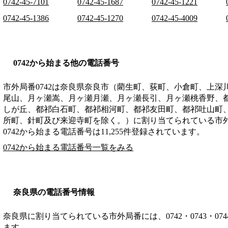
0742-45-7101
0742-45-1687
0742-45-1221
0742-45-1386
0742-45-1270
0742-45-4009
0742から始まる他の電話番号
市外局番
0742
は
奈良県奈良市（藺生町、荻町、小倉町、上深
尾山、月ヶ瀬嵩、月ヶ瀬月瀬、月ヶ瀬長引、月ヶ瀬桃香野、
しが丘、都祁白石町、都祁相河町、都祁友田町、都祁吐山町
所町、針町及び来迎寺町を除く。）
に割り当てられている市
0742から始まる電話番号は11,255件登録されています。
0742から始まる電話番号一覧をみる
奈良県の電話番号情報
奈良県に割り当てられている市外局番には、0742・0743・0744・0
ます。