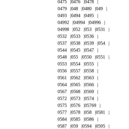
0475
0476
0478
0479
048
0480
049
0493
0494
0495
04992
04994
04996
04998
052
053
0531
0532
0533
0536
0537
0538
0539
054
0544
0545
0547
0548
055
0550
0551
0553
0554
0555
0556
0557
0558
0561
0562
0563
0564
0565
0566
0567
0568
0569
0572
0573
0574
0575
0576
05769
0577
0578
058
0581
0584
0585
0586
0587
059
0594
0595