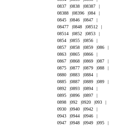
0837
0838
08387
08388
08396
084
0845
0846
0847
08477
0848
08512
08514
0852
0853
0854
0855
0856
0857
0858
0859
086
0863
0865
0866
0867
0868
0869
087
0875
0877
0879
088
0880
0883
0884
0885
0887
0889
089
0892
0893
0894
0895
0896
0897
0898
092
0920
093
0930
0940
0942
0943
0944
0946
0947
0948
0949
095