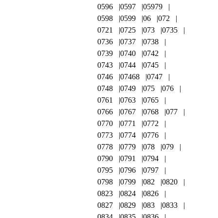
0596
0597
05979
0598
0599
06
072
0721
0725
073
0735
0736
0737
0738
0739
0740
0742
0743
0744
0745
0746
07468
0747
0748
0749
075
076
0761
0763
0765
0766
0767
0768
077
0770
0771
0772
0773
0774
0776
0778
0779
078
079
0790
0791
0794
0795
0796
0797
0798
0799
082
0820
0823
0824
0826
0827
0829
083
0833
0834
0835
0836