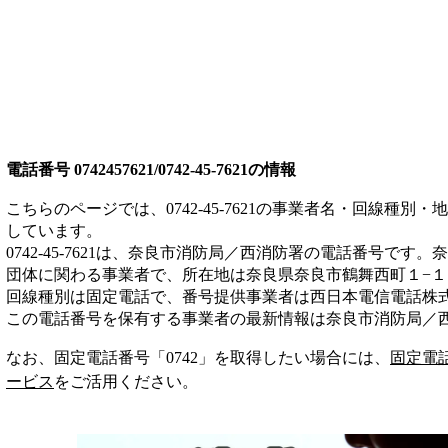
電話番号
0742457621/0742-45-7621
の情報
こちらのページでは、
0742-45-7621
の事業者名・回線種別・地
しています。
0742-45-7621
は、
奈良市消防局／西消防署
の電話番号です。
奈
団体
に関わる事業者
で、所在地は奈良県奈良市鶴舞西町１−１
回線種別は
固定電話
で、番号提供事業者は
西日本電信電話株
この電話番号を保有する事業者の最新情報は
奈良市消防局／
なお、固定電話番号「
0742
」を取得したい場合には、
固定電
ービス
をご活用ください。