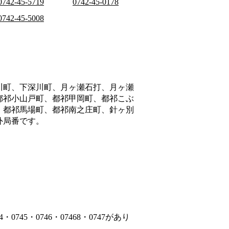
0742-45-5719
0742-45-0178
0742-45-5008
川町、下深川町、月ヶ瀬石打、月ヶ瀬
都祁小山戸町、都祁甲岡町、都祁こぶ
、都祁馬場町、都祁南之庄町、針ヶ別
外局番です。
745・0746・07468・0747があり