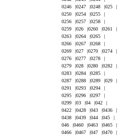
0246
0247
0248
025
0250
0254
0255
0256
0257
0258
0259
026
0260
0261
0263
0264
0265
0266
0267
0268
0269
027
0270
0274
0276
0277
0278
0279
028
0280
0282
0283
0284
0285
0287
0288
0289
029
0291
0293
0294
0295
0296
0297
0299
03
04
042
0422
0428
043
0436
0438
0439
044
045
046
0460
0463
0465
0466
0467
047
0470