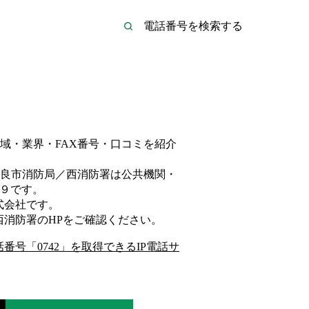
域・業界・FAX番号・口コミを紹介
良市消防局／西消防署は
公共機関・
９
です。
式会社
です。
西消防署
のHP
をご確認ください。
話番号「
0742
」を取得できるIP電話サ