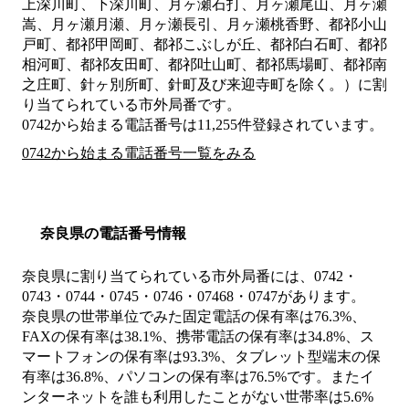
上深川町、下深川町、月ヶ瀬石打、月ヶ瀬尾山、月ヶ瀬
嵩、月ヶ瀬月瀬、月ヶ瀬長引、月ヶ瀬桃香野、都祁小山
戸町、都祁甲岡町、都祁こぶしが丘、都祁白石町、都祁
相河町、都祁友田町、都祁吐山町、都祁馬場町、都祁南
之庄町、針ヶ別所町、針町及び来迎寺町を除く。）
に割
り当てられている市外局番です。
0742から始まる電話番号は11,255件登録されています。
0742から始まる電話番号一覧をみる
奈良県の電話番号情報
奈良県に割り当てられている市外局番には、0742・
0743・0744・0745・0746・07468・0747があります。
奈良県の世帯単位でみた固定電話の保有率は76.3%、
FAXの保有率は38.1%、携帯電話の保有率は34.8%、ス
マートフォンの保有率は93.3%、タブレット型端末の保
有率は36.8%、パソコンの保有率は76.5%です。またイ
ンターネットを誰も利用したことがない世帯率は5.6%