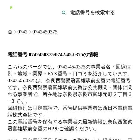
0742
0742450375
電話番号
0742450375/0742-45-0375
の情報
こちらのページでは、
0742-45-0375
の事業者名・回線種
別・地域・業界・FAX番号・口コミを紹介しています。
0742-45-0375
は、
奈良西警察署富雄駅前交番
の電話番号
です。
奈良西警察署富雄駅前交番は
公共機関・団体
に関
わる事業者
で、所在地は奈良県奈良市富雄元町２丁目３
−３
です。
回線種別は
固定電話
で、番号提供事業者は
西日本電信電
話株式会社
です。
この電話番号を保有する事業者の最新情報は
奈良西警察
署富雄駅前交番
のHP
をご確認ください。