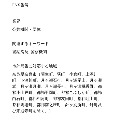
FAX番号
業界
公共機関・団体
関連するキーワード
警察消防, 警察機関
市外局番に対応する地域
奈良県奈良市（藺生町、荻町、小倉町、上深川
町、下深川町、月ヶ瀬石打、月ヶ瀬尾山、月ヶ瀬
嵩、月ヶ瀬月瀬、月ヶ瀬長引、月ヶ瀬桃香野、都
祁小山戸町、都祁甲岡町、都祁こぶしが丘、都祁
白石町、都祁相河町、都祁友田町、都祁吐山町、
都祁馬場町、都祁南之庄町、針ヶ別所町、針町及
び来迎寺町を除く。）