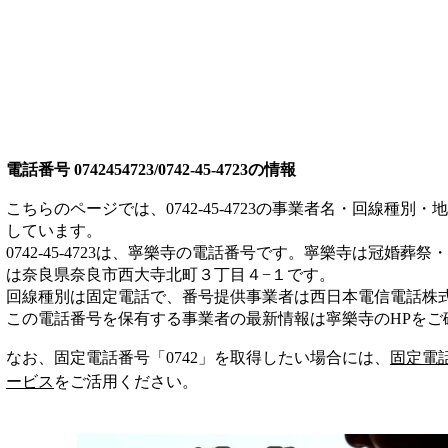
電話番号
0742454723/0742-45-4723
の情報
こちらのページでは、
0742-45-4723
の事業者名・回線種別・地
しています。
0742-45-4723
は、
寧樂寺
の電話番号です。
寧樂寺は
冠婚葬祭・
は奈良県奈良市西大寺北町３丁目４−１
です。
回線種別は
固定電話
で、番号提供事業者は
西日本電信電話株
この電話番号を保有する事業者の最新情報は
寧樂寺
のHP
をご
なお、固定電話番号「
0742
」を取得したい場合には、
固定電
ービス
をご活用ください。