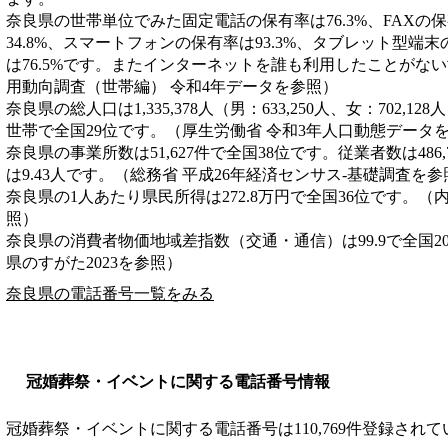
奈良県の世帯単位でみた固定電話の保有率は76.3%、FAXの保
34.8%、スマートフォンの保有率は93.3%、タブレット型端末
は76.5%です。またインターネットを誰も利用したことがない
用動向調査（世帯編） 令和4年データを参照）
奈良県の総人口は1,335,378人（男：633,250人、女：702,12
世帯で全国29位です。（厚生労働省 令和3年人口動態データ
奈良県の事業所数は51,627件で全国38位です。従業者数は486
は9.43人です。（総務省 平成26年経済センサス‐基礎調査を参
奈良県の1人あたり県民所得は272.8万円で全国36位です。（
照）
奈良県の消費者物価地域差指数（交通・通信）は99.9で全国2
県のすがた2023を参照）
奈良県の電話番号一覧をみる
冠婚葬祭・イベントに関する電話番号情報
冠婚葬祭・イベントに関する電話番号は110,769件登録され