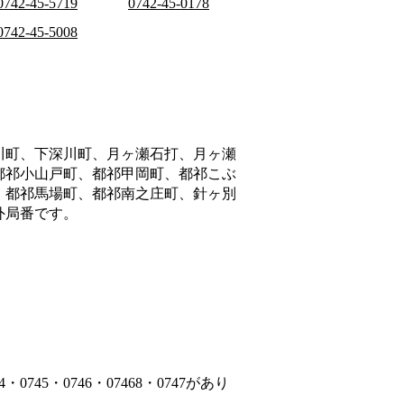
0742-45-5719
0742-45-0178
0742-45-5008
川町、下深川町、月ヶ瀬石打、月ヶ瀬
都祁小山戸町、都祁甲岡町、都祁こぶ
、都祁馬場町、都祁南之庄町、針ヶ別
外局番です。
745・0746・07468・0747があり