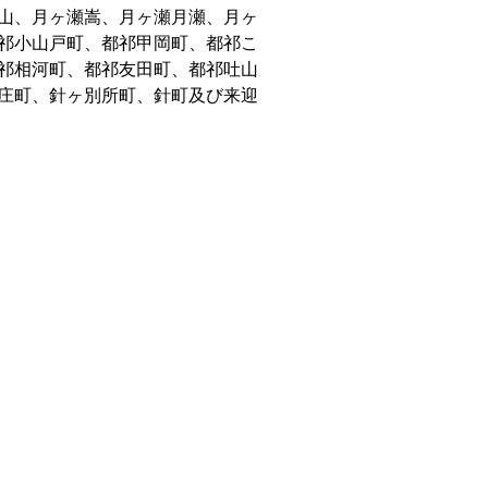
山、月ヶ瀬嵩、月ヶ瀬月瀬、月ヶ
祁小山戸町、都祁甲岡町、都祁こ
祁相河町、都祁友田町、都祁吐山
庄町、針ヶ別所町、針町及び来迎