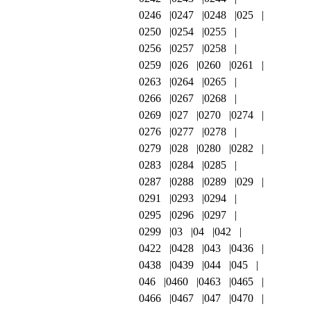
0246
0247
0248
025
0250
0254
0255
0256
0257
0258
0259
026
0260
0261
0263
0264
0265
0266
0267
0268
0269
027
0270
0274
0276
0277
0278
0279
028
0280
0282
0283
0284
0285
0287
0288
0289
029
0291
0293
0294
0295
0296
0297
0299
03
04
042
0422
0428
043
0436
0438
0439
044
045
046
0460
0463
0465
0466
0467
047
0470