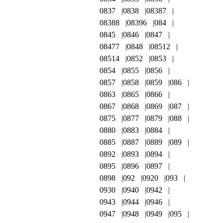
0837
0838
08387
08388
08396
084
0845
0846
0847
08477
0848
08512
08514
0852
0853
0854
0855
0856
0857
0858
0859
086
0863
0865
0866
0867
0868
0869
087
0875
0877
0879
088
0880
0883
0884
0885
0887
0889
089
0892
0893
0894
0895
0896
0897
0898
092
0920
093
0930
0940
0942
0943
0944
0946
0947
0948
0949
095