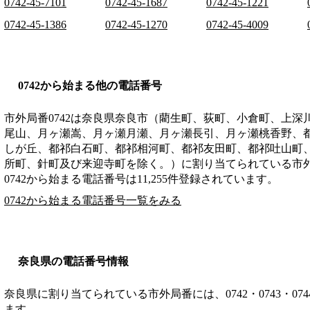
0742-45-7101
0742-45-1687
0742-45-1221
0742-45-1386
0742-45-1270
0742-45-4009
0742から始まる他の電話番号
市外局番
0742
は
奈良県奈良市（藺生町、荻町、小倉町、上深
尾山、月ヶ瀬嵩、月ヶ瀬月瀬、月ヶ瀬長引、月ヶ瀬桃香野、
しが丘、都祁白石町、都祁相河町、都祁友田町、都祁吐山町
所町、針町及び来迎寺町を除く。）
に割り当てられている市
0742から始まる電話番号は11,255件登録されています。
0742から始まる電話番号一覧をみる
奈良県の電話番号情報
奈良県に割り当てられている市外局番には、0742・0743・0744・0
ます。