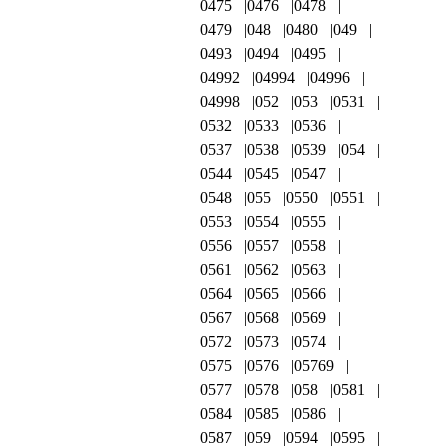
0475
0476
0478
0479
048
0480
049
0493
0494
0495
04992
04994
04996
04998
052
053
0531
0532
0533
0536
0537
0538
0539
054
0544
0545
0547
0548
055
0550
0551
0553
0554
0555
0556
0557
0558
0561
0562
0563
0564
0565
0566
0567
0568
0569
0572
0573
0574
0575
0576
05769
0577
0578
058
0581
0584
0585
0586
0587
059
0594
0595