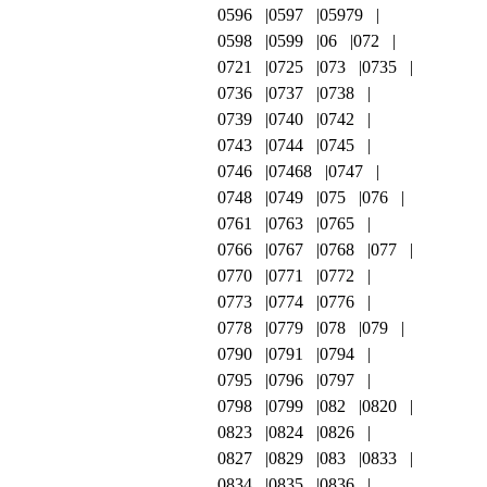
0596
0597
05979
0598
0599
06
072
0721
0725
073
0735
0736
0737
0738
0739
0740
0742
0743
0744
0745
0746
07468
0747
0748
0749
075
076
0761
0763
0765
0766
0767
0768
077
0770
0771
0772
0773
0774
0776
0778
0779
078
079
0790
0791
0794
0795
0796
0797
0798
0799
082
0820
0823
0824
0826
0827
0829
083
0833
0834
0835
0836