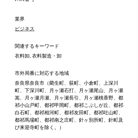
業界
ビジネス
関連するキーワード
衣料卸, 衣料製造・卸
市外局番に対応する地域
奈良県奈良市（藺生町、荻町、小倉町、上深川
町、下深川町、月ヶ瀬石打、月ヶ瀬尾山、月ヶ瀬
嵩、月ヶ瀬月瀬、月ヶ瀬長引、月ヶ瀬桃香野、都
祁小山戸町、都祁甲岡町、都祁こぶしが丘、都祁
白石町、都祁相河町、都祁友田町、都祁吐山町、
都祁馬場町、都祁南之庄町、針ヶ別所町、針町及
び来迎寺町を除く。）