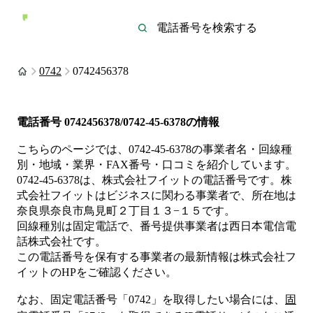
0742
0742456378
電話番号
0742456378/0742-45-6378
の情報
こちらのページでは、
0742-45-6378
の事業者名・回線種
別・地域・業界・FAX番号・口コミを紹介しています。
0742-45-6378
は、
株式会社フイット
の電話番号です。
株
式会社フイットは
ビジネス
に関わる事業者
で、所在地は
奈良県奈良市鳥見町２丁目１３−１５
です。
回線種別は
固定電話
で、番号提供事業者は
西日本電信電
話株式会社
です。
この電話番号を保有する事業者の最新情報は
株式会社フ
イット
のHP
をご確認ください。
なお、固定電話番号「
0742
」を取得したい場合には、
固