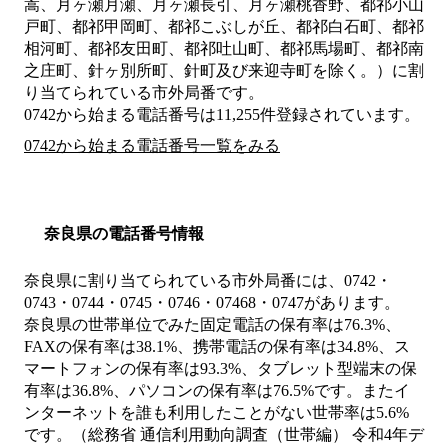
嵩、月ヶ瀬月瀬、月ヶ瀬長引、月ヶ瀬桃香野、都祁小山
戸町、都祁甲岡町、都祁こぶしが丘、都祁白石町、都祁
相河町、都祁友田町、都祁吐山町、都祁馬場町、都祁南
之庄町、針ヶ別所町、針町及び来迎寺町を除く。）
に割
り当てられている市外局番です。
0742から始まる電話番号は11,255件登録されています。
0742から始まる電話番号一覧をみる
奈良県の電話番号情報
奈良県に割り当てられている市外局番には、0742・
0743・0744・0745・0746・07468・0747があります。
奈良県の世帯単位でみた固定電話の保有率は76.3%、
FAXの保有率は38.1%、携帯電話の保有率は34.8%、ス
マートフォンの保有率は93.3%、タブレット型端末の保
有率は36.8%、パソコンの保有率は76.5%です。またイ
ンターネットを誰も利用したことがない世帯率は5.6%
です。（総務省 通信利用動向調査（世帯編） 令和4年デ