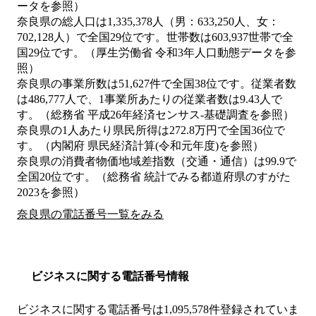
ータを参照）
奈良県の総人口は1,335,378人（男：633,250人、女：
702,128人）で全国29位です。世帯数は603,937世帯で全
国29位です。（厚生労働省 令和3年人口動態データを参
照）
奈良県の事業所数は51,627件で全国38位です。従業者数
は486,777人で、1事業所あたりの従業者数は9.43人で
す。（総務省 平成26年経済センサス‐基礎調査を参照）
奈良県の1人あたり県民所得は272.8万円で全国36位で
す。（内閣府 県民経済計算(令和元年度)を参照）
奈良県の消費者物価地域差指数（交通・通信）は99.9で
全国20位です。（総務省 統計でみる都道府県のすがた
2023を参照）
奈良県の電話番号一覧をみる
ビジネスに関する電話番号情報
ビジネスに関する電話番号は1,095,578件登録されていま