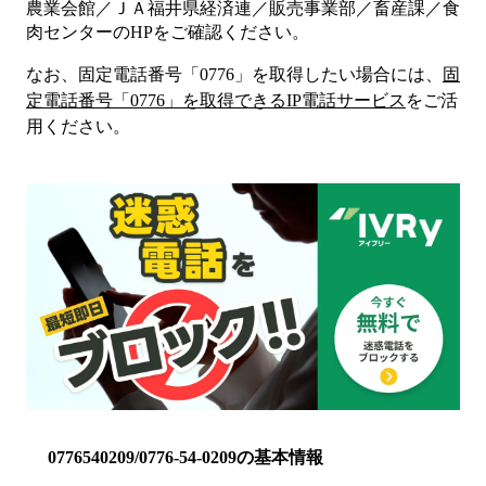
農業会館／ＪＡ福井県経済連／販売事業部／畜産課／食
肉センター
のHP
をご確認ください。
なお、固定電話番号「
0776
」を取得したい場合には、
固
定電話番号「
0776
」を取得できるIP電話サービス
をご活
用ください。
0776540209/0776-54-0209の基本情報