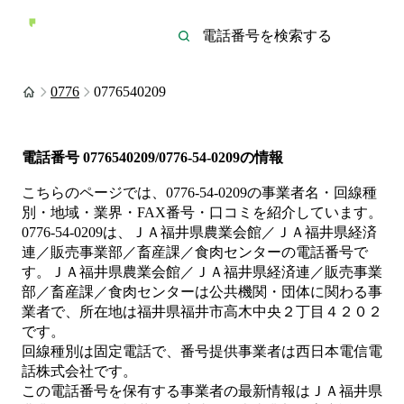
0776
0776540209
電話番号
0776540209/0776-54-0209
の情報
こちらのページでは、
0776-54-0209
の事業者名・回線種
別・地域・業界・FAX番号・口コミを紹介しています。
0776-54-0209
は、
ＪＡ福井県農業会館／ＪＡ福井県経済
連／販売事業部／畜産課／食肉センター
の電話番号で
す。
ＪＡ福井県農業会館／ＪＡ福井県経済連／販売事業
部／畜産課／食肉センターは
公共機関・団体
に関わる事
業者
で、所在地は福井県福井市高木中央２丁目４２０２
です。
回線種別は
固定電話
で、番号提供事業者は
西日本電信電
話株式会社
です。
この電話番号を保有する事業者の最新情報は
ＪＡ福井県