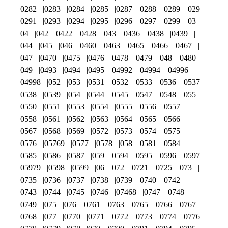
0282
0283
0284
0285
0287
0288
0289
029
0291
0293
0294
0295
0296
0297
0299
03
04
042
0422
0428
043
0436
0438
0439
044
045
046
0460
0463
0465
0466
0467
047
0470
0475
0476
0478
0479
048
0480
049
0493
0494
0495
04992
04994
04996
04998
052
053
0531
0532
0533
0536
0537
0538
0539
054
0544
0545
0547
0548
055
0550
0551
0553
0554
0555
0556
0557
0558
0561
0562
0563
0564
0565
0566
0567
0568
0569
0572
0573
0574
0575
0576
05769
0577
0578
058
0581
0584
0585
0586
0587
059
0594
0595
0596
0597
05979
0598
0599
06
072
0721
0725
073
0735
0736
0737
0738
0739
0740
0742
0743
0744
0745
0746
07468
0747
0748
0749
075
076
0761
0763
0765
0766
0767
0768
077
0770
0771
0772
0773
0774
0776