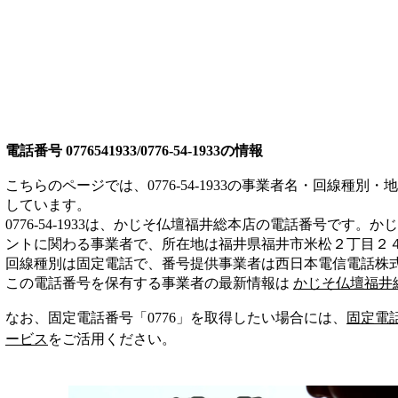
電話番号
0776541933/0776-54-1933
の情報
こちらのページでは、
0776-54-1933
の事業者名・回線種別・地
しています。
0776-54-1933
は、
かじそ仏壇福井総本店
の電話番号です。
かじ
ント
に関わる事業者
で、所在地は福井県福井市米松２丁目２４
回線種別は
固定電話
で、番号提供事業者は
西日本電信電話株
この電話番号を保有する事業者の最新情報は
かじそ仏壇福井
なお、固定電話番号「
0776
」を取得したい場合には、
固定電
ービス
をご活用ください。