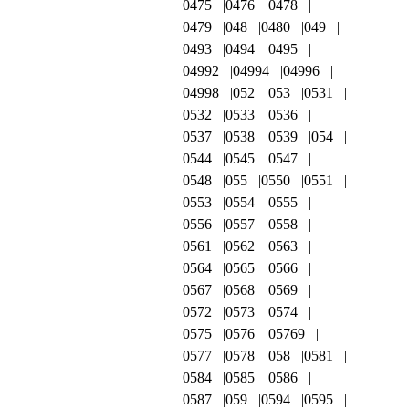
0475
0476
0478
0479
048
0480
049
0493
0494
0495
04992
04994
04996
04998
052
053
0531
0532
0533
0536
0537
0538
0539
054
0544
0545
0547
0548
055
0550
0551
0553
0554
0555
0556
0557
0558
0561
0562
0563
0564
0565
0566
0567
0568
0569
0572
0573
0574
0575
0576
05769
0577
0578
058
0581
0584
0585
0586
0587
059
0594
0595