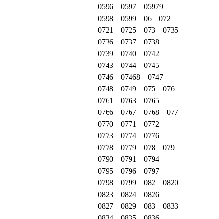
0596
0597
05979
0598
0599
06
072
0721
0725
073
0735
0736
0737
0738
0739
0740
0742
0743
0744
0745
0746
07468
0747
0748
0749
075
076
0761
0763
0765
0766
0767
0768
077
0770
0771
0772
0773
0774
0776
0778
0779
078
079
0790
0791
0794
0795
0796
0797
0798
0799
082
0820
0823
0824
0826
0827
0829
083
0833
0834
0835
0836