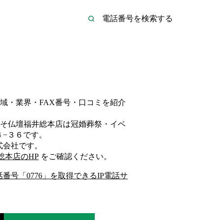
域・業界・FAX番号・口コミを紹介
そ仏壇福井総本店は
冠婚葬祭・イベ
−３６
です。
式会社
です。
総本店
のHP
をご確認ください。
話番号「
0776
」を取得できるIP電話サ