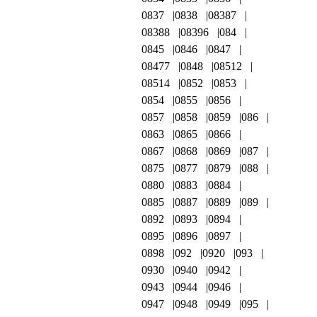
0837
0838
08387
08388
08396
084
0845
0846
0847
08477
0848
08512
08514
0852
0853
0854
0855
0856
0857
0858
0859
086
0863
0865
0866
0867
0868
0869
087
0875
0877
0879
088
0880
0883
0884
0885
0887
0889
089
0892
0893
0894
0895
0896
0897
0898
092
0920
093
0930
0940
0942
0943
0944
0946
0947
0948
0949
095