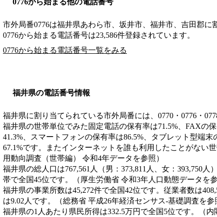
0776から始まる他の電話番号
市外局番
0776
は
福井県あわら市、坂井市、福井市、吉田郡
に
0776から始まる電話番号は23,586件登録されています。
0776から始まる電話番号一覧をみる
福井県の電話番号情報
福井県に割り当てられている市外局番には、0770・0776・077
福井県の世帯単位でみた固定電話の保有率は71.5%、FAXの
41.3%、スマートフォンの保有率は86.5%、タブレット型端
67.1%です。またインターネットを誰も利用したことがない世帯
用動向調査（世帯編） 令和4年データを参照）
福井県の総人口は767,561人（男：373,811人、女：393,750
帯で全国45位です。（厚生労働省 令和3年人口動態データを
福井県の事業所数は45,272件で全国42位です。従業者数は408
は9.02人です。（総務省 平成26年経済センサス‐基礎調査を参
福井県の1人あたり県民所得は332.5万円で全国5位です。（内