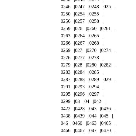
0246
0247
0248
025
0250
0254
0255
0256
0257
0258
0259
026
0260
0261
0263
0264
0265
0266
0267
0268
0269
027
0270
0274
0276
0277
0278
0279
028
0280
0282
0283
0284
0285
0287
0288
0289
029
0291
0293
0294
0295
0296
0297
0299
03
04
042
0422
0428
043
0436
0438
0439
044
045
046
0460
0463
0465
0466
0467
047
0470