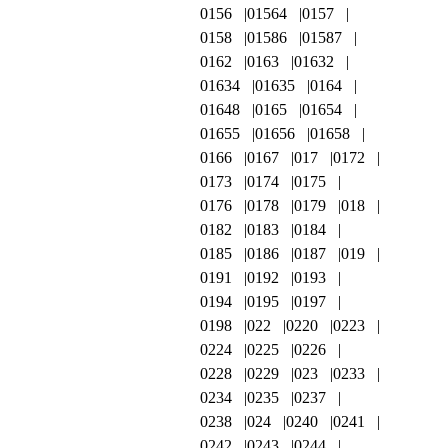
0156
01564
0157
0158
01586
01587
0162
0163
01632
01634
01635
0164
01648
0165
01654
01655
01656
01658
0166
0167
017
0172
0173
0174
0175
0176
0178
0179
018
0182
0183
0184
0185
0186
0187
019
0191
0192
0193
0194
0195
0197
0198
022
0220
0223
0224
0225
0226
0228
0229
023
0233
0234
0235
0237
0238
024
0240
0241
0242
0243
0244