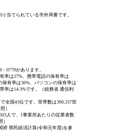
割り当てられている市外局番です。
8・0779があります。
保有率は27%、携帯電話の保有率は
末の保有率は36%、パソコンの保有率は
率は14.3%です。（総務省 通信利
人）で全国43位です。世帯数は300,337世
参照）
,503人で、1事業所あたりの従業者数
照）
閣府 県民経済計算(令和元年度)を参