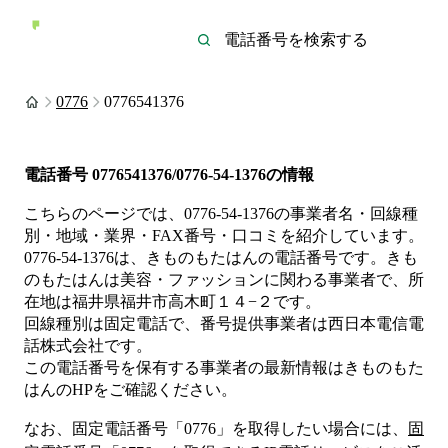
0776
0776541376
電話番号
0776541376/0776-54-1376
の情報
こちらのページでは、
0776-54-1376
の事業者名・回線種
別・地域・業界・FAX番号・口コミを紹介しています。
0776-54-1376
は、
きものもたはん
の電話番号です。
きも
のもたはんは
美容・ファッション
に関わる事業者
で、所
在地は福井県福井市高木町１４−２
です。
回線種別は
固定電話
で、番号提供事業者は
西日本電信電
話株式会社
です。
この電話番号を保有する事業者の最新情報は
きものもた
はん
のHP
をご確認ください。
なお、固定電話番号「
0776
」を取得したい場合には、
固