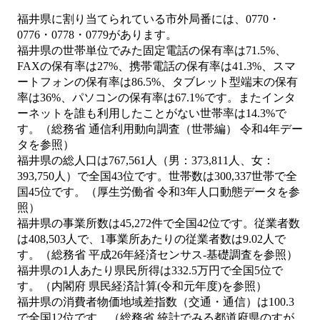
福井県に割り当てられている市外局番には、0770・
0776・0778・0779があります。
福井県の世帯単位でみた固定電話の保有率は71.5%、
FAXの保有率は27%、携帯電話の保有率は41.3%、スマ
ートフォンの保有率は86.5%、タブレット型端末の保有
率は36%、パソコンの保有率は67.1%です。またインタ
ーネットを誰も利用したことがない世帯率は14.3%で
す。（総務省 通信利用動向調査（世帯編） 令和4年デー
タを参照）
福井県の総人口は767,561人（男：373,811人、女：
393,750人）で全国43位です。世帯数は300,337世帯で全
国45位です。（厚生労働省 令和3年人口動態データを参
照）
福井県の事業所数は45,272件で全国42位です。従業者数
は408,503人で、1事業所あたりの従業者数は9.02人で
す。（総務省 平成26年経済センサス‐基礎調査を参照）
福井県の1人あたり県民所得は332.5万円で全国5位で
す。（内閣府 県民経済計算(令和元年度)を参照）
福井県の消費者物価地域差指数（交通・通信）は100.3
で全国12位です。（総務省 統計でみる都道府県のすが