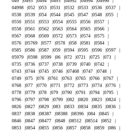
049
0493
0494
0495
04992
04994
04996
04998
052
053
0531
0532
0533
0536
0537
0538
0539
054
0544
0545
0547
0548
055
0550
0551
0553
0554
0555
0556
0557
0558
0561
0562
0563
0564
0565
0566
0567
0568
0569
0572
0573
0574
0575
0576
05769
0577
0578
058
0581
0584
0585
0586
0587
059
0594
0595
0596
0597
05979
0598
0599
06
072
0721
0725
073
0735
0736
0737
0738
0739
0740
0742
0743
0744
0745
0746
07468
0747
0748
0749
075
076
0761
0763
0765
0766
0767
0768
077
0770
0771
0772
0773
0774
0776
0778
0779
078
079
0790
0791
0794
0795
0796
0797
0798
0799
082
0820
0823
0824
0826
0827
0829
083
0833
0834
0835
0836
0837
0838
08387
08388
08396
084
0845
0846
0847
08477
0848
08512
08514
0852
0853
0854
0855
0856
0857
0858
0859
086