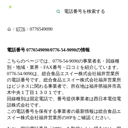
0776
0776549090
電話番号
0776549090/0776-54-9090
の情報
こちらのページでは、
0776-54-9090
の事業者名・回線種
別・地域・業界・FAX番号・口コミを紹介しています。
0776-54-9090
は、
総合食品エスイー株式会社福井営業所
の電話番号です。
総合食品エスイー株式会社福井営業所
は
ビジネス
に関わる事業者
で、所在地は福井県福井市高
木中央１丁目１３０１
です。
回線種別は
固定電話
で、番号提供事業者は
西日本電信電
話株式会社
です。
この電話番号を保有する事業者の最新情報は
総合食品エ
スイー株式会社福井営業所
のHP
をご確認ください。