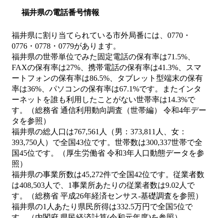
福井県の電話番号情報
福井県に割り当てられている市外局番には、0770・
0776・0778・0779があります。
福井県の世帯単位でみた固定電話の保有率は71.5%、
FAXの保有率は27%、携帯電話の保有率は41.3%、スマ
ートフォンの保有率は86.5%、タブレット型端末の保有
率は36%、パソコンの保有率は67.1%です。またインタ
ーネットを誰も利用したことがない世帯率は14.3%で
す。（総務省 通信利用動向調査（世帯編） 令和4年デー
タを参照）
福井県の総人口は767,561人（男：373,811人、女：
393,750人）で全国43位です。世帯数は300,337世帯で全
国45位です。（厚生労働省 令和3年人口動態データを参
照）
福井県の事業所数は45,272件で全国42位です。従業者数
は408,503人で、1事業所あたりの従業者数は9.02人で
す。（総務省 平成26年経済センサス‐基礎調査を参照）
福井県の1人あたり県民所得は332.5万円で全国5位で
す。（内閣府 県民経済計算(令和元年度)を参照）