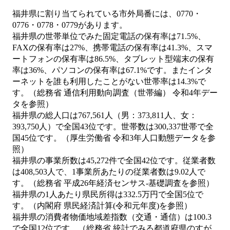
福井県に割り当てられている市外局番には、0770・
0776・0778・0779があります。
福井県の世帯単位でみた固定電話の保有率は71.5%、
FAXの保有率は27%、携帯電話の保有率は41.3%、スマ
ートフォンの保有率は86.5%、タブレット型端末の保有
率は36%、パソコンの保有率は67.1%です。またインタ
ーネットを誰も利用したことがない世帯率は14.3%で
す。（総務省 通信利用動向調査（世帯編） 令和4年デー
タを参照）
福井県の総人口は767,561人（男：373,811人、女：
393,750人）で全国43位です。世帯数は300,337世帯で全
国45位です。（厚生労働省 令和3年人口動態データを参
照）
福井県の事業所数は45,272件で全国42位です。従業者数
は408,503人で、1事業所あたりの従業者数は9.02人で
す。（総務省 平成26年経済センサス‐基礎調査を参照）
福井県の1人あたり県民所得は332.5万円で全国5位で
す。（内閣府 県民経済計算(令和元年度)を参照）
福井県の消費者物価地域差指数（交通・通信）は100.3
で全国12位です。（総務省 統計でみる都道府県のすが