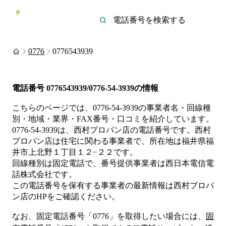
0776
0776543939
電話番号
0776543939/0776-54-3939
の情報
こちらのページでは、
0776-54-3939
の事業者名・回線種
別・地域・業界・FAX番号・口コミを紹介しています。
0776-54-3939
は、
西村プロパン店
の電話番号です。
西村
プロパン店は
住宅
に関わる事業者
で、所在地は福井県福
井市上北野１丁目１２−２２
です。
回線種別は
固定電話
で、番号提供事業者は
西日本電信電
話株式会社
です。
この電話番号を保有する事業者の最新情報は
西村プロパ
ン店
のHP
をご確認ください。
なお、固定電話番号「
0776
」を取得したい場合には、
固