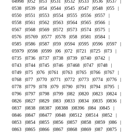
04998
052
053
0531
0532
0533
0536
0537
0538
0539
054
0544
0545
0547
0548
055
0550
0551
0553
0554
0555
0556
0557
0558
0561
0562
0563
0564
0565
0566
0567
0568
0569
0572
0573
0574
0575
0576
05769
0577
0578
058
0581
0584
0585
0586
0587
059
0594
0595
0596
0597
05979
0598
0599
06
072
0721
0725
073
0735
0736
0737
0738
0739
0740
0742
0743
0744
0745
0746
07468
0747
0748
0749
075
076
0761
0763
0765
0766
0767
0768
077
0770
0771
0772
0773
0774
0776
0778
0779
078
079
0790
0791
0794
0795
0796
0797
0798
0799
082
0820
0823
0824
0826
0827
0829
083
0833
0834
0835
0836
0837
0838
08387
08388
08396
084
0845
0846
0847
08477
0848
08512
08514
0852
0853
0854
0855
0856
0857
0858
0859
086
0863
0865
0866
0867
0868
0869
087
0875