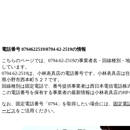
電話番号
0794622519/0794-62-2519
の情報
こちらのページでは、
0794-62-2519
の事業者名・回線種別・地
しています。
0794-62-2519
は、
小林表具店
の電話番号です。
小林表具店は
住
県小野市西本町５２７
です。
回線種別は
固定電話
で、番号提供事業者は
西日本電信電話株
この電話番号を保有する事業者の最新情報は
小林表具店
のHP
なお、固定電話番号「
0794
」を取得したい場合には、
固定電
ービス
をご活用ください。