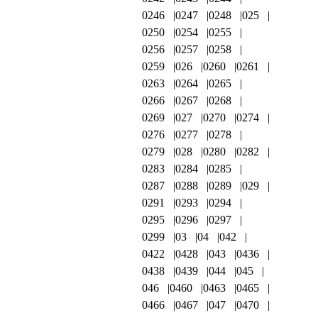
0246
0247
0248
025
0250
0254
0255
0256
0257
0258
0259
026
0260
0261
0263
0264
0265
0266
0267
0268
0269
027
0270
0274
0276
0277
0278
0279
028
0280
0282
0283
0284
0285
0287
0288
0289
029
0291
0293
0294
0295
0296
0297
0299
03
04
042
0422
0428
043
0436
0438
0439
044
045
046
0460
0463
0465
0466
0467
047
0470