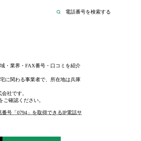
域・業界・FAX番号・口コミを紹介
宅
に関わる事業者
で、所在地は兵庫
式会社
です。
をご確認ください。
話番号「
0794
」を取得できるIP電話サ