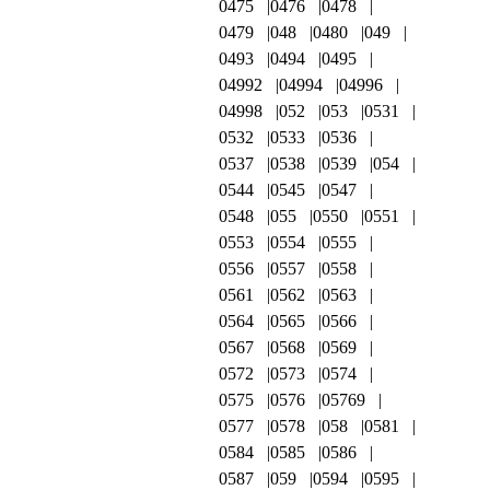
0475
0476
0478
0479
048
0480
049
0493
0494
0495
04992
04994
04996
04998
052
053
0531
0532
0533
0536
0537
0538
0539
054
0544
0545
0547
0548
055
0550
0551
0553
0554
0555
0556
0557
0558
0561
0562
0563
0564
0565
0566
0567
0568
0569
0572
0573
0574
0575
0576
05769
0577
0578
058
0581
0584
0585
0586
0587
059
0594
0595