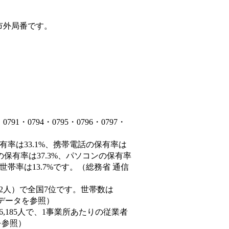
市外局番です。
・0794・0795・0796・0797・
有率は33.1%、携帯電話の保有率は
の保有率は37.3%、パソコンの保有率
帯率は13.7%です。（総務省 通信
60,882人）で全国7位です。世帯数は
態データを参照）
86,185人で、1事業所あたりの従業者
を参照）