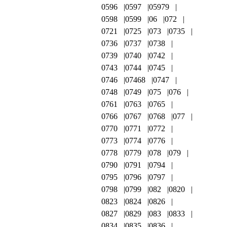
0596
0597
05979
0598
0599
06
072
0721
0725
073
0735
0736
0737
0738
0739
0740
0742
0743
0744
0745
0746
07468
0747
0748
0749
075
076
0761
0763
0765
0766
0767
0768
077
0770
0771
0772
0773
0774
0776
0778
0779
078
079
0790
0791
0794
0795
0796
0797
0798
0799
082
0820
0823
0824
0826
0827
0829
083
0833
0834
0835
0836