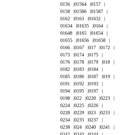
0156
01564
0157
0158
01586
01587
0162
0163
01632
01634
01635
0164
01648
0165
01654
01655
01656
01658
0166
0167
017
0172
0173
0174
0175
0176
0178
0179
018
0182
0183
0184
0185
0186
0187
019
0191
0192
0193
0194
0195
0197
0198
022
0220
0223
0224
0225
0226
0228
0229
023
0233
0234
0235
0237
0238
024
0240
0241
0242
0243
0244