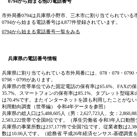
0794から始まる他の電話番号
市外局番
0794
は
兵庫県小野市、三木市
に割り当てられている
0794から始まる電話番号は4,877件登録されています。
0794から始まる電話番号一覧をみる
兵庫県の電話番号情報
兵庫県に割り当てられている市外局番には、078・079・0790・0791
0798・0799があります。
兵庫県の世帯単位でみた固定電話の保有率は65.6%、FAXの保
35.7%、スマートフォンの保有率は85.1%、タブレット型端末
は70.4%です。またインターネットを誰も利用したことがない世
利用動向調査（世帯編） 令和4年データを参照）
兵庫県の総人口は5,488,605人（男：2,627,723人、女：2,8
2,583,222世帯で全国8位です。（厚生労働省 令和3年人口動
兵庫県の事業所数は237,177件で全国7位です。従業者数は2,3
数は10.06人です。（総務省 平成26年経済センサス‐基礎調査