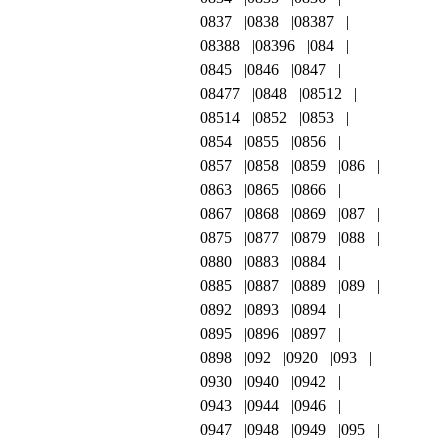
0837
0838
08387
08388
08396
084
0845
0846
0847
08477
0848
08512
08514
0852
0853
0854
0855
0856
0857
0858
0859
086
0863
0865
0866
0867
0868
0869
087
0875
0877
0879
088
0880
0883
0884
0885
0887
0889
089
0892
0893
0894
0895
0896
0897
0898
092
0920
093
0930
0940
0942
0943
0944
0946
0947
0948
0949
095