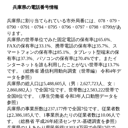
兵庫県の電話番号情報
兵庫県に割り当てられている市外局番には、078・079・
0790・0791・0794・0795・0796・0797・0798・0799があ
ります。
兵庫県の世帯単位でみた固定電話の保有率は65.6%、
FAXの保有率は33.1%、携帯電話の保有率は35.7%、ス
マートフォンの保有率は85.1%、タブレット型端末の保
有率は37.3%、パソコンの保有率は70.4%です。またイ
ンターネットを誰も利用したことがない世帯率は13.7%
です。（総務省 通信利用動向調査（世帯編） 令和4年デ
ータを参照）
兵庫県の総人口は5,488,605人（男：2,627,723人、女：
2,860,882人）で全国7位です。世帯数は2,583,222世帯で
全国8位です。（厚生労働省 令和3年人口動態データを
参照）
兵庫県の事業所数は237,177件で全国7位です。従業者数
は2,386,185人で、1事業所あたりの従業者数は10.06人で
す。（総務省 平成26年経済センサス‐基礎調査を参照）
兵庫県の1人あたり県民所得は303.8万円で全国17位で