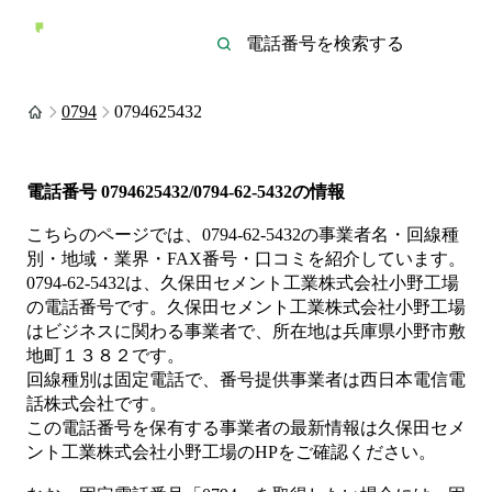
0794
0794625432
電話番号
0794625432/0794-62-5432
の情報
こちらのページでは、
0794-62-5432
の事業者名・回線種
別・地域・業界・FAX番号・口コミを紹介しています。
0794-62-5432
は、
久保田セメント工業株式会社小野工場
の電話番号です。
久保田セメント工業株式会社小野工場
は
ビジネス
に関わる事業者
で、所在地は兵庫県小野市敷
地町１３８２
です。
回線種別は
固定電話
で、番号提供事業者は
西日本電信電
話株式会社
です。
この電話番号を保有する事業者の最新情報は
久保田セメ
ント工業株式会社小野工場
のHP
をご確認ください。