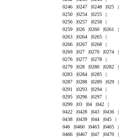
0246
0247
0248
025
0250
0254
0255
0256
0257
0258
0259
026
0260
0261
0263
0264
0265
0266
0267
0268
0269
027
0270
0274
0276
0277
0278
0279
028
0280
0282
0283
0284
0285
0287
0288
0289
029
0291
0293
0294
0295
0296
0297
0299
03
04
042
0422
0428
043
0436
0438
0439
044
045
046
0460
0463
0465
0466
0467
047
0470