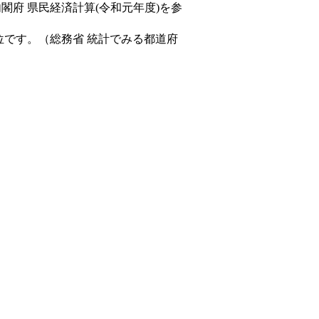
内閣府 県民経済計算(令和元年度)を参
位です。（総務省 統計でみる都道府
。