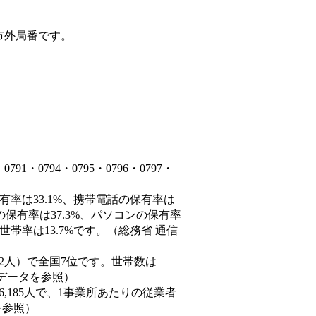
市外局番です。
・0794・0795・0796・0797・
有率は33.1%、携帯電話の保有率は
の保有率は37.3%、パソコンの保有率
帯率は13.7%です。（総務省 通信
60,882人）で全国7位です。世帯数は
態データを参照）
86,185人で、1事業所あたりの従業者
を参照）