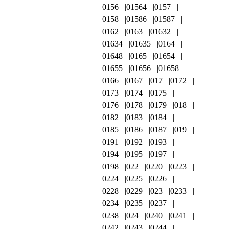
0156
01564
0157
0158
01586
01587
0162
0163
01632
01634
01635
0164
01648
0165
01654
01655
01656
01658
0166
0167
017
0172
0173
0174
0175
0176
0178
0179
018
0182
0183
0184
0185
0186
0187
019
0191
0192
0193
0194
0195
0197
0198
022
0220
0223
0224
0225
0226
0228
0229
023
0233
0234
0235
0237
0238
024
0240
0241
0242
0243
0244