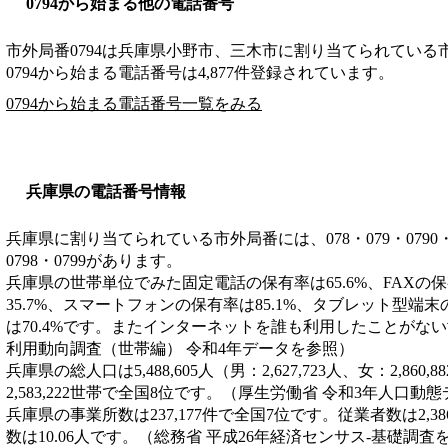
0794から始まる他の電話番号
市外局番
0794
は
兵庫県小野市、三木市
に割り当てられている
0794から始まる電話番号は4,877件登録されています。
0794から始まる電話番号一覧をみる
兵庫県の電話番号情報
兵庫県に割り当てられている市外局番には、078・079・0790・0791
0798・0799があります。
兵庫県の世帯単位でみた固定電話の保有率は65.6%、FAXの保
35.7%、スマートフォンの保有率は85.1%、タブレット型端末
は70.4%です。またインターネットを誰も利用したことがない世
利用動向調査（世帯編） 令和4年データを参照）
兵庫県の総人口は5,488,605人（男：2,627,723人、女：2,8
2,583,222世帯で全国8位です。（厚生労働省 令和3年人口動
兵庫県の事業所数は237,177件で全国7位です。従業者数は2,3
数は10.06人です。（総務省 平成26年経済センサス‐基礎調査