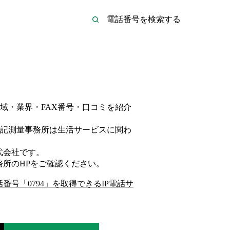
域・業界・FAX番号・口コミを紹介
記測量事務所は
生活サービス
に関わ
式会社
です。
務所
のHP
をご確認ください。
話番号「
0794
」を取得できるIP電話サ