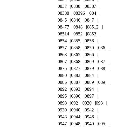
0837
0838
08387
08388
08396
084
0845
0846
0847
08477
0848
08512
08514
0852
0853
0854
0855
0856
0857
0858
0859
086
0863
0865
0866
0867
0868
0869
087
0875
0877
0879
088
0880
0883
0884
0885
0887
0889
089
0892
0893
0894
0895
0896
0897
0898
092
0920
093
0930
0940
0942
0943
0944
0946
0947
0948
0949
095