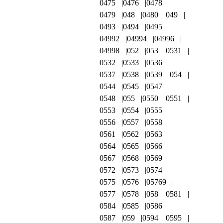
0475
0476
0478
0479
048
0480
049
0493
0494
0495
04992
04994
04996
04998
052
053
0531
0532
0533
0536
0537
0538
0539
054
0544
0545
0547
0548
055
0550
0551
0553
0554
0555
0556
0557
0558
0561
0562
0563
0564
0565
0566
0567
0568
0569
0572
0573
0574
0575
0576
05769
0577
0578
058
0581
0584
0585
0586
0587
059
0594
0595