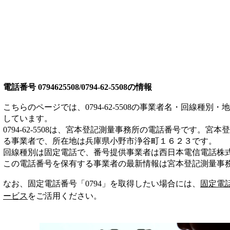
電話番号
0794625508/0794-62-5508
の情報
こちらのページでは、
0794-62-5508
の事業者名・回線種別・地
しています。
0794-62-5508
は、
宮本登記測量事務所
の電話番号です。
宮本登
る事業者
で、所在地は兵庫県小野市浄谷町１６２３
です。
回線種別は
固定電話
で、番号提供事業者は
西日本電信電話株
この電話番号を保有する事業者の最新情報は
宮本登記測量事
なお、固定電話番号「
0794
」を取得したい場合には、
固定電
ービス
をご活用ください。