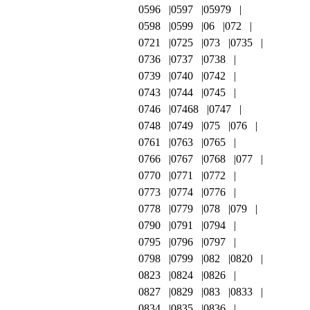
0596
0597
05979
0598
0599
06
072
0721
0725
073
0735
0736
0737
0738
0739
0740
0742
0743
0744
0745
0746
07468
0747
0748
0749
075
076
0761
0763
0765
0766
0767
0768
077
0770
0771
0772
0773
0774
0776
0778
0779
078
079
0790
0791
0794
0795
0796
0797
0798
0799
082
0820
0823
0824
0826
0827
0829
083
0833
0834
0835
0836