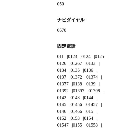
050
ナビダイヤル
0570
固定電話
011
0123
0124
0125
0126
01267
0133
0134
0135
0136
0137
01372
01374
01377
0138
0139
01392
01397
01398
0142
0143
0144
0145
01456
01457
0146
01466
015
0152
0153
0154
01547
0155
01558