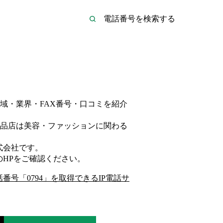
域・業界・FAX番号・口コミを紹介
品店は
美容・ファッション
に関わる
式会社
です。
のHP
をご確認ください。
話番号「
0794
」を取得できるIP電話サ