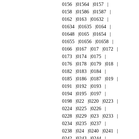
0156
01564
0157
0158
01586
01587
0162
0163
01632
01634
01635
0164
01648
0165
01654
01655
01656
01658
0166
0167
017
0172
0173
0174
0175
0176
0178
0179
018
0182
0183
0184
0185
0186
0187
019
0191
0192
0193
0194
0195
0197
0198
022
0220
0223
0224
0225
0226
0228
0229
023
0233
0234
0235
0237
0238
024
0240
0241
0242
0243
0244