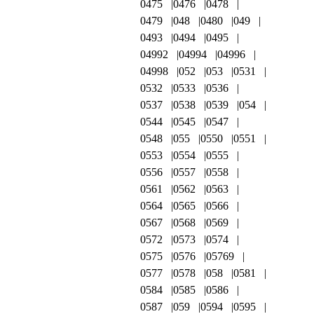
0475
0476
0478
0479
048
0480
049
0493
0494
0495
04992
04994
04996
04998
052
053
0531
0532
0533
0536
0537
0538
0539
054
0544
0545
0547
0548
055
0550
0551
0553
0554
0555
0556
0557
0558
0561
0562
0563
0564
0565
0566
0567
0568
0569
0572
0573
0574
0575
0576
05769
0577
0578
058
0581
0584
0585
0586
0587
059
0594
0595