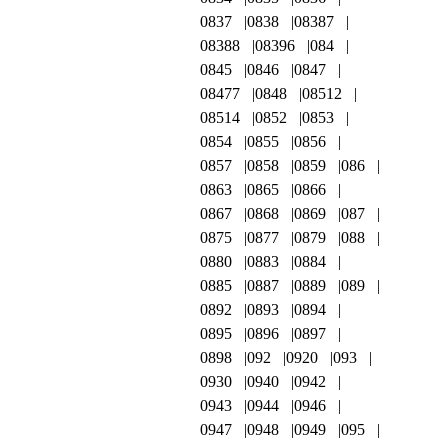
0837
0838
08387
08388
08396
084
0845
0846
0847
08477
0848
08512
08514
0852
0853
0854
0855
0856
0857
0858
0859
086
0863
0865
0866
0867
0868
0869
087
0875
0877
0879
088
0880
0883
0884
0885
0887
0889
089
0892
0893
0894
0895
0896
0897
0898
092
0920
093
0930
0940
0942
0943
0944
0946
0947
0948
0949
095