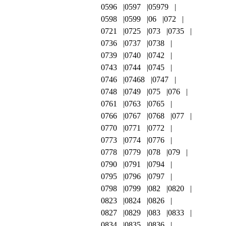
0596
0597
05979
0598
0599
06
072
0721
0725
073
0735
0736
0737
0738
0739
0740
0742
0743
0744
0745
0746
07468
0747
0748
0749
075
076
0761
0763
0765
0766
0767
0768
077
0770
0771
0772
0773
0774
0776
0778
0779
078
079
0790
0791
0794
0795
0796
0797
0798
0799
082
0820
0823
0824
0826
0827
0829
083
0833
0834
0835
0836