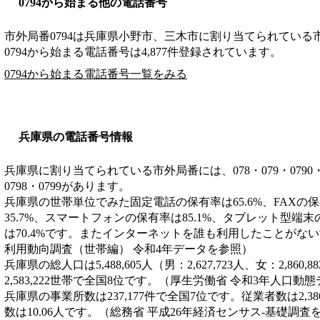
0794から始まる他の電話番号
市外局番
0794
は
兵庫県小野市、三木市
に割り当てられている
0794から始まる電話番号は4,877件登録されています。
0794から始まる電話番号一覧をみる
兵庫県の電話番号情報
兵庫県に割り当てられている市外局番には、078・079・0790・0791
0798・0799があります。
兵庫県の世帯単位でみた固定電話の保有率は65.6%、FAXの保
35.7%、スマートフォンの保有率は85.1%、タブレット型端末
は70.4%です。またインターネットを誰も利用したことがない世
利用動向調査（世帯編） 令和4年データを参照）
兵庫県の総人口は5,488,605人（男：2,627,723人、女：2,8
2,583,222世帯で全国8位です。（厚生労働省 令和3年人口動
兵庫県の事業所数は237,177件で全国7位です。従業者数は2,3
数は10.06人です。（総務省 平成26年経済センサス‐基礎調査