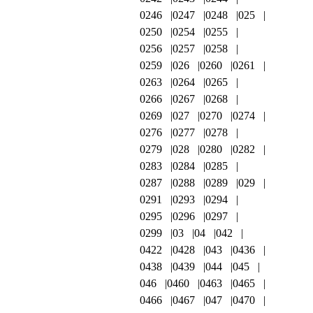
0246
0247
0248
025
0250
0254
0255
0256
0257
0258
0259
026
0260
0261
0263
0264
0265
0266
0267
0268
0269
027
0270
0274
0276
0277
0278
0279
028
0280
0282
0283
0284
0285
0287
0288
0289
029
0291
0293
0294
0295
0296
0297
0299
03
04
042
0422
0428
043
0436
0438
0439
044
045
046
0460
0463
0465
0466
0467
047
0470