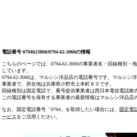
電話番号
0794623060/0794-62-3060
の情報
こちらのページでは、
0794-62-3060
の事業者名・回線種別・地
しています。
0794-62-3060
は、
マルシン洋品店
の電話番号です。
マルシン洋
事業者
で、所在地は兵庫県小野市上本町８０
です。
回線種別は
固定電話
で、番号提供事業者は
西日本電信電話株
この電話番号を保有する事業者の最新情報は
マルシン洋品店
なお、固定電話番号「
0794
」を取得したい場合には、
固定電
ービス
をご活用ください。