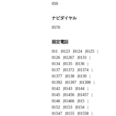
050
ナビダイヤル
0570
固定電話
011
0123
0124
0125
0126
01267
0133
0134
0135
0136
0137
01372
01374
01377
0138
0139
01392
01397
01398
0142
0143
0144
0145
01456
01457
0146
01466
015
0152
0153
0154
01547
0155
01558