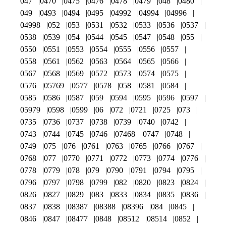
047
0470
0475
0476
0478
0479
048
0480
049
0493
0494
0495
04992
04994
04996
04998
052
053
0531
0532
0533
0536
0537
0538
0539
054
0544
0545
0547
0548
055
0550
0551
0553
0554
0555
0556
0557
0558
0561
0562
0563
0564
0565
0566
0567
0568
0569
0572
0573
0574
0575
0576
05769
0577
0578
058
0581
0584
0585
0586
0587
059
0594
0595
0596
0597
05979
0598
0599
06
072
0721
0725
073
0735
0736
0737
0738
0739
0740
0742
0743
0744
0745
0746
07468
0747
0748
0749
075
076
0761
0763
0765
0766
0767
0768
077
0770
0771
0772
0773
0774
0776
0778
0779
078
079
0790
0791
0794
0795
0796
0797
0798
0799
082
0820
0823
0824
0826
0827
0829
083
0833
0834
0835
0836
0837
0838
08387
08388
08396
084
0845
0846
0847
08477
0848
08512
08514
0852