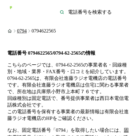
0794
0794622565
電話番号
0794622565/0794-62-2565
の情報
こちらのページでは、
0794-62-2565
の事業者名・回線種
別・地域・業界・FAX番号・口コミを紹介しています。
0794-62-2565
は、
有限会社進藤ラジオ電機店
の電話番号
です。
有限会社進藤ラジオ電機店は
住宅
に関わる事業者
で、所在地は兵庫県小野市上本町７６
です。
回線種別は
固定電話
で、番号提供事業者は
西日本電信電
話株式会社
です。
この電話番号を保有する事業者の最新情報は
有限会社進
藤ラジオ電機店
のHP
をご確認ください。
なお、固定電話番号「
0794
」を取得したい場合には、
固