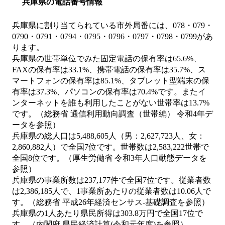
兵庫県の電話番号情報
兵庫県に割り当てられている市外局番には、078・079・
0790・0791・0794・0795・0796・0797・0798・0799があ
ります。
兵庫県の世帯単位でみた固定電話の保有率は65.6%、
FAXの保有率は33.1%、携帯電話の保有率は35.7%、ス
マートフォンの保有率は85.1%、タブレット型端末の保
有率は37.3%、パソコンの保有率は70.4%です。またイ
ンターネットを誰も利用したことがない世帯率は13.7%
です。（総務省 通信利用動向調査（世帯編） 令和4年デ
ータを参照）
兵庫県の総人口は5,488,605人（男：2,627,723人、女：
2,860,882人）で全国7位です。世帯数は2,583,222世帯で
全国8位です。（厚生労働省 令和3年人口動態データを
参照）
兵庫県の事業所数は237,177件で全国7位です。従業者数
は2,386,185人で、1事業所あたりの従業者数は10.06人で
す。（総務省 平成26年経済センサス‐基礎調査を参照）
兵庫県の1人あたり県民所得は303.8万円で全国17位で
す。（内閣府 県民経済計算(令和元年度)を参照）