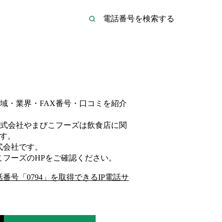
域・業界・FAX番号・口コミを紹介
式会社やまびこフーズは
飲食店
に関
す。
式会社
です。
こフーズ
のHP
をご確認ください。
話番号「
0794
」を取得できるIP電話サ