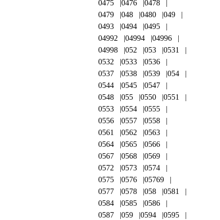
0475
0476
0478
0479
048
0480
049
0493
0494
0495
04992
04994
04996
04998
052
053
0531
0532
0533
0536
0537
0538
0539
054
0544
0545
0547
0548
055
0550
0551
0553
0554
0555
0556
0557
0558
0561
0562
0563
0564
0565
0566
0567
0568
0569
0572
0573
0574
0575
0576
05769
0577
0578
058
0581
0584
0585
0586
0587
059
0594
0595