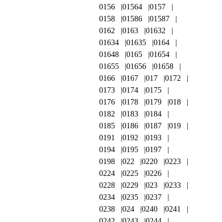
0156
01564
0157
0158
01586
01587
0162
0163
01632
01634
01635
0164
01648
0165
01654
01655
01656
01658
0166
0167
017
0172
0173
0174
0175
0176
0178
0179
018
0182
0183
0184
0185
0186
0187
019
0191
0192
0193
0194
0195
0197
0198
022
0220
0223
0224
0225
0226
0228
0229
023
0233
0234
0235
0237
0238
024
0240
0241
0242
0243
0244