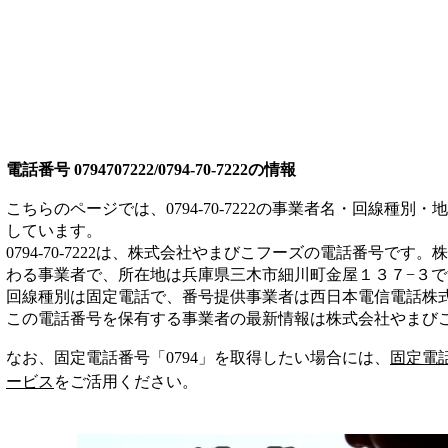
電話番号
0794707222/0794-70-7222
の情報
こちらのページでは、
0794-70-7222
の事業者名・回線種別・地
しています。
0794-70-7222
は、
株式会社やまびこフーズ
の電話番号です。
株
わる事業者
で、所在地は兵庫県三木市細川町金屋１３７−３
で
回線種別は
固定電話
で、番号提供事業者は
西日本電信電話株
この電話番号を保有する事業者の最新情報は
株式会社やまび
なお、固定電話番号「
0794
」を取得したい場合には、
固定電
ービス
をご活用ください。