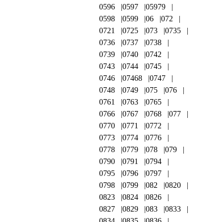
0596
0597
05979
0598
0599
06
072
0721
0725
073
0735
0736
0737
0738
0739
0740
0742
0743
0744
0745
0746
07468
0747
0748
0749
075
076
0761
0763
0765
0766
0767
0768
077
0770
0771
0772
0773
0774
0776
0778
0779
078
079
0790
0791
0794
0795
0796
0797
0798
0799
082
0820
0823
0824
0826
0827
0829
083
0833
0834
0835
0836