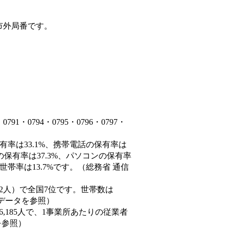
市外局番です。
・0794・0795・0796・0797・
有率は33.1%、携帯電話の保有率は
の保有率は37.3%、パソコンの保有率
帯率は13.7%です。（総務省 通信
60,882人）で全国7位です。世帯数は
態データを参照）
86,185人で、1事業所あたりの従業者
を参照）