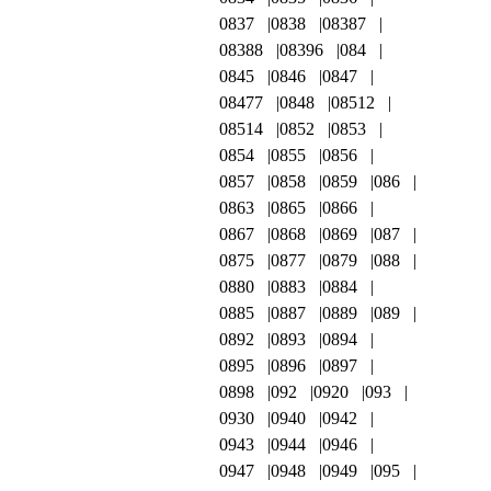
0837
0838
08387
08388
08396
084
0845
0846
0847
08477
0848
08512
08514
0852
0853
0854
0855
0856
0857
0858
0859
086
0863
0865
0866
0867
0868
0869
087
0875
0877
0879
088
0880
0883
0884
0885
0887
0889
089
0892
0893
0894
0895
0896
0897
0898
092
0920
093
0930
0940
0942
0943
0944
0946
0947
0948
0949
095