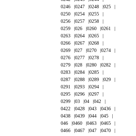
0246
0247
0248
025
0250
0254
0255
0256
0257
0258
0259
026
0260
0261
0263
0264
0265
0266
0267
0268
0269
027
0270
0274
0276
0277
0278
0279
028
0280
0282
0283
0284
0285
0287
0288
0289
029
0291
0293
0294
0295
0296
0297
0299
03
04
042
0422
0428
043
0436
0438
0439
044
045
046
0460
0463
0465
0466
0467
047
0470