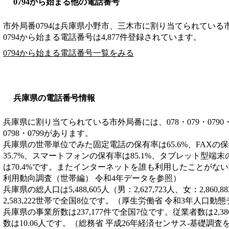
0794から始まる他の電話番号
市外局番
0794
は
兵庫県小野市、三木市
に割り当てられている
0794から始まる電話番号は4,877件登録されています。
0794から始まる電話番号一覧をみる
兵庫県の電話番号情報
兵庫県に割り当てられている市外局番には、078・079・0790・0791
0798・0799があります。
兵庫県の世帯単位でみた固定電話の保有率は65.6%、FAXの保
35.7%、スマートフォンの保有率は85.1%、タブレット型端末
は70.4%です。またインターネットを誰も利用したことがない世
利用動向調査（世帯編） 令和4年データを参照）
兵庫県の総人口は5,488,605人（男：2,627,723人、女：2,8
2,583,222世帯で全国8位です。（厚生労働省 令和3年人口動
兵庫県の事業所数は237,177件で全国7位です。従業者数は2,3
数は10.06人です。（総務省 平成26年経済センサス‐基礎調査