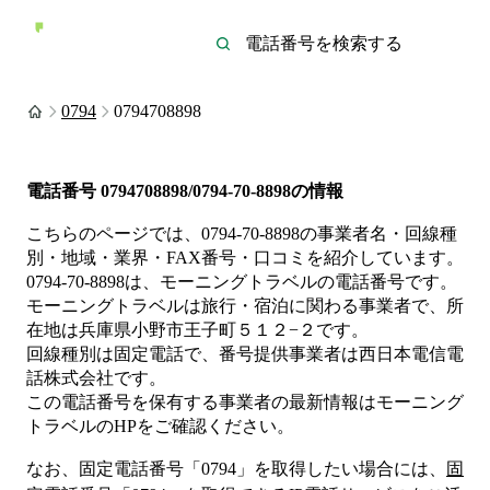
0794
0794708898
電話番号
0794708898/0794-70-8898
の情報
こちらのページでは、
0794-70-8898
の事業者名・回線種
別・地域・業界・FAX番号・口コミを紹介しています。
0794-70-8898
は、
モーニングトラベル
の電話番号です。
モーニングトラベルは
旅行・宿泊
に関わる事業者
で、所
在地は兵庫県小野市王子町５１２−２
です。
回線種別は
固定電話
で、番号提供事業者は
西日本電信電
話株式会社
です。
この電話番号を保有する事業者の最新情報は
モーニング
トラベル
のHP
をご確認ください。
なお、固定電話番号「
0794
」を取得したい場合には、
固