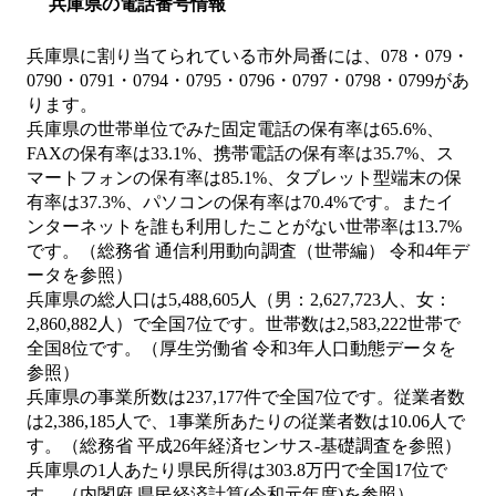
兵庫県の電話番号情報
兵庫県に割り当てられている市外局番には、078・079・
0790・0791・0794・0795・0796・0797・0798・0799があ
ります。
兵庫県の世帯単位でみた固定電話の保有率は65.6%、
FAXの保有率は33.1%、携帯電話の保有率は35.7%、ス
マートフォンの保有率は85.1%、タブレット型端末の保
有率は37.3%、パソコンの保有率は70.4%です。またイ
ンターネットを誰も利用したことがない世帯率は13.7%
です。（総務省 通信利用動向調査（世帯編） 令和4年デ
ータを参照）
兵庫県の総人口は5,488,605人（男：2,627,723人、女：
2,860,882人）で全国7位です。世帯数は2,583,222世帯で
全国8位です。（厚生労働省 令和3年人口動態データを
参照）
兵庫県の事業所数は237,177件で全国7位です。従業者数
は2,386,185人で、1事業所あたりの従業者数は10.06人で
す。（総務省 平成26年経済センサス‐基礎調査を参照）
兵庫県の1人あたり県民所得は303.8万円で全国17位で
す。（内閣府 県民経済計算(令和元年度)を参照）