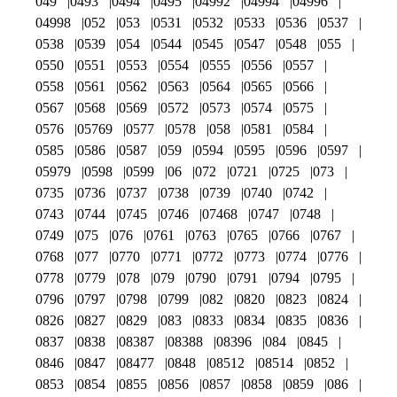
049
0493
0494
0495
04992
04994
04996
04998
052
053
0531
0532
0533
0536
0537
0538
0539
054
0544
0545
0547
0548
055
0550
0551
0553
0554
0555
0556
0557
0558
0561
0562
0563
0564
0565
0566
0567
0568
0569
0572
0573
0574
0575
0576
05769
0577
0578
058
0581
0584
0585
0586
0587
059
0594
0595
0596
0597
05979
0598
0599
06
072
0721
0725
073
0735
0736
0737
0738
0739
0740
0742
0743
0744
0745
0746
07468
0747
0748
0749
075
076
0761
0763
0765
0766
0767
0768
077
0770
0771
0772
0773
0774
0776
0778
0779
078
079
0790
0791
0794
0795
0796
0797
0798
0799
082
0820
0823
0824
0826
0827
0829
083
0833
0834
0835
0836
0837
0838
08387
08388
08396
084
0845
0846
0847
08477
0848
08512
08514
0852
0853
0854
0855
0856
0857
0858
0859
086