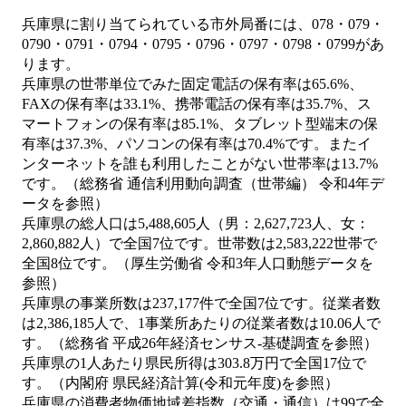
兵庫県に割り当てられている市外局番には、078・079・
0790・0791・0794・0795・0796・0797・0798・0799があ
ります。
兵庫県の世帯単位でみた固定電話の保有率は65.6%、
FAXの保有率は33.1%、携帯電話の保有率は35.7%、ス
マートフォンの保有率は85.1%、タブレット型端末の保
有率は37.3%、パソコンの保有率は70.4%です。またイ
ンターネットを誰も利用したことがない世帯率は13.7%
です。（総務省 通信利用動向調査（世帯編） 令和4年デ
ータを参照）
兵庫県の総人口は5,488,605人（男：2,627,723人、女：
2,860,882人）で全国7位です。世帯数は2,583,222世帯で
全国8位です。（厚生労働省 令和3年人口動態データを
参照）
兵庫県の事業所数は237,177件で全国7位です。従業者数
は2,386,185人で、1事業所あたりの従業者数は10.06人で
す。（総務省 平成26年経済センサス‐基礎調査を参照）
兵庫県の1人あたり県民所得は303.8万円で全国17位で
す。（内閣府 県民経済計算(令和元年度)を参照）
兵庫県の消費者物価地域差指数（交通・通信）は99で全