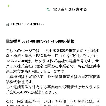
0794
0794708488
電話番号
0794708488/0794-70-8488
の情報
こちらのページでは、
0794-70-8488
の事業者名・回線種
別・地域・業界・FAX番号・口コミを紹介しています。
0794-70-8488
は、
サクラス株式会社
の電話番号です。
サ
クラス株式会社は
住宅
に関わる事業者
で、所在地は兵庫
県三木市別所町朝日ケ丘１−５
です。
回線種別は
固定電話
で、番号提供事業者は
西日本電信電
話株式会社
です。
この電話番号を保有する事業者の最新情報は
サクラス株
式会社
のHP
をご確認ください。
なお、固定電話番号「
0794
」を取得したい場合には、
固